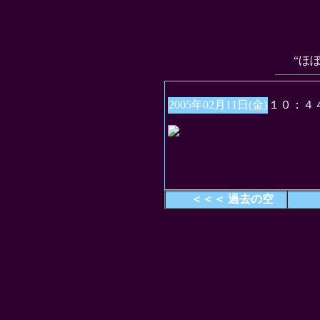
“ほ
2005年02月11日(金)
１０：４
＜＜＜ 過去の空