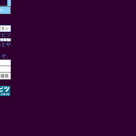
＞
ンピツ
もとや
うぞ。