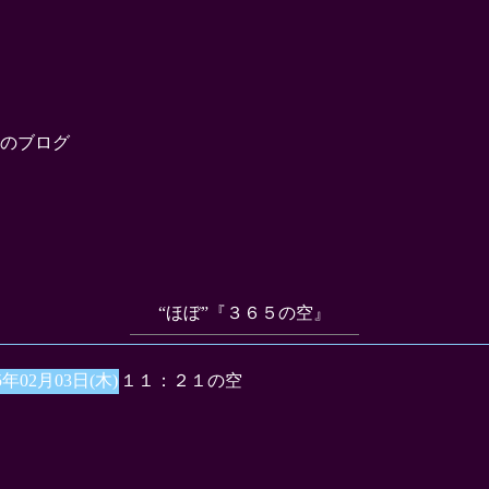
のブログ
“ほぼ”『３６５の空』
5年02月03日(木)
１１：２１の空