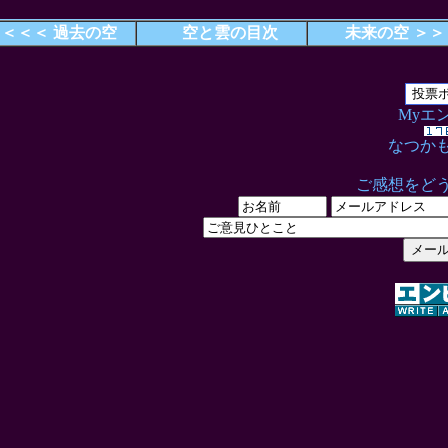
＜＜＜ 過去の空
空と雲の目次
未来の空 ＞＞
Myエ
なつか
ご感想をど