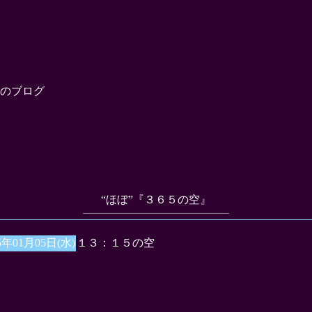
のブログ
“ほぼ”『３６５の空』
5年01月05日(水)
１３：１５の空