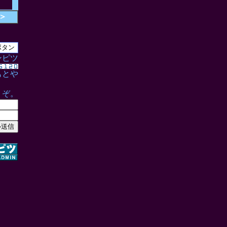
＞
ンピツ
もとや
うぞ。