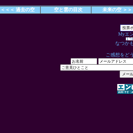
＜＜＜ 過去の空
空と雲の目次
未来の空 ＞＞
Myエ
なつか
ご感想をど