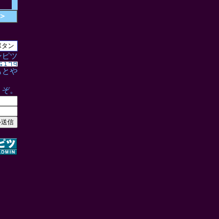
＞
ンピツ
もとや
うぞ。