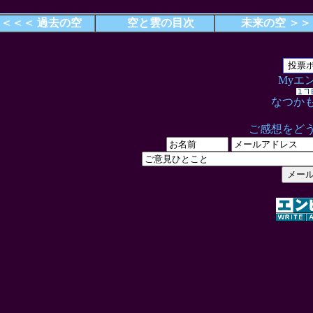
＜＜＜ 過去の空
空と雲の目次
未来の空 ＞＞
Myエ
なつか
ご感想をど