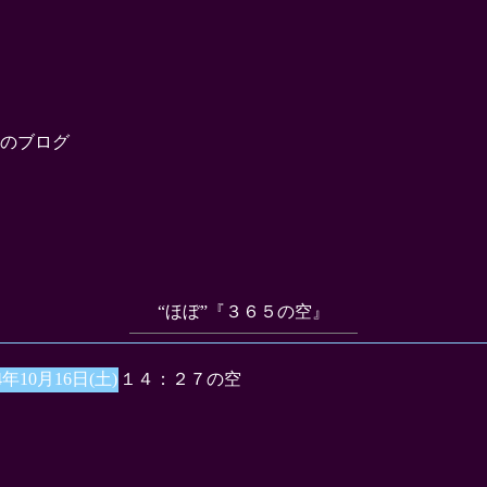
のブログ
“ほぼ”『３６５の空』
4年10月16日(土)
１４：２７の空