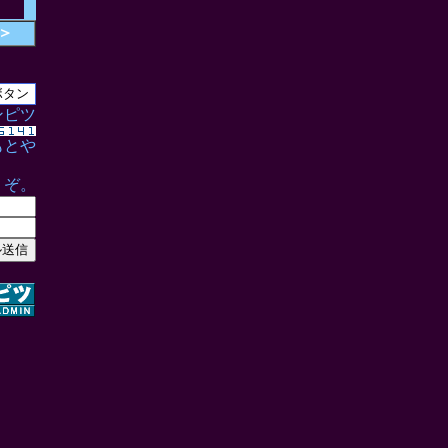
＞
ンピツ
もとや
うぞ。