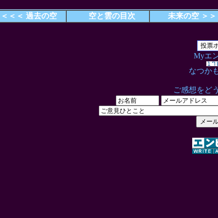
＜＜＜ 過去の空
空と雲の目次
未来の空 ＞＞
Myエ
なつか
ご感想をど