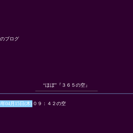
のブログ
“ほぼ”『３６５の空』
4年04月15日(木)
０９：４２の空