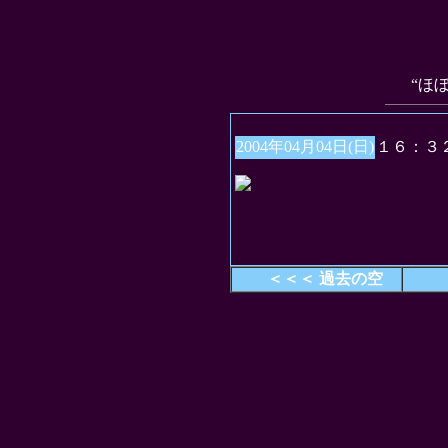
“ほ
2004年04月04日(日)
１６：３
＜＜＜ 過去の空