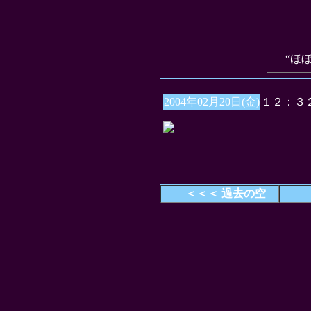
“ほ
2004年02月20日(金)
１２：３
＜＜＜ 過去の空