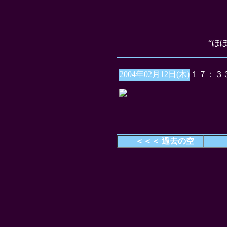
“ほ
2004年02月12日(木)
１７：３
＜＜＜ 過去の空