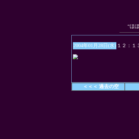
“ほ
2004年01月28日(水)
１２：１
＜＜＜ 過去の空