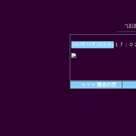
“ほ
2003年10月28日(火)
１７：０
＜＜＜ 過去の空