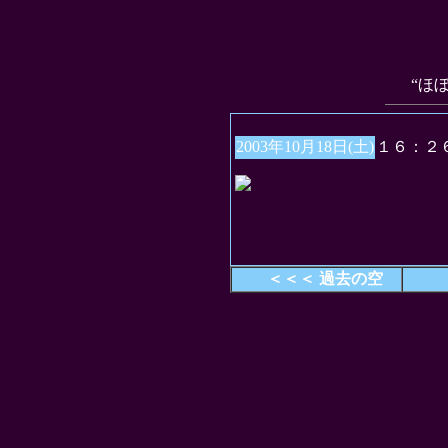
“ほ
2003年10月18日(土)
１６：２
＜＜＜ 過去の空