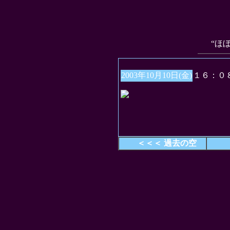
“ほ
2003年10月10日(金)
１６：０
＜＜＜ 過去の空