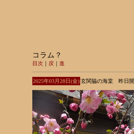
コラム？
目次
｜
戻
｜
進
2025年03月28日(金)
玄関脇の海棠 昨日