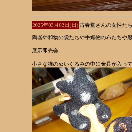
2025年03月02日(日)
古春堂さんの女性た
陶器や和物の袋たちや手織物の布たちや
展示即売会。
小さな猫のぬいぐるみの中に金具が入っ