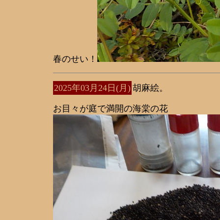
春のせい！
2025年03月24日(月)
胡麻絵。
お目々が庭で満開の海棠の花