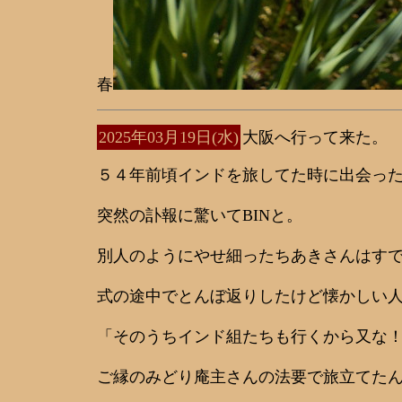
春
2025年03月19日(水)
大阪へ行って来た。
５４年前頃インドを旅してた時に出会っ
突然の訃報に驚いてBINと。
別人のようにやせ細ったちあきさんはす
式の途中でとんぼ返りしたけど懐かしい
「そのうちインド組たちも行くから又な
ご縁のみどり庵主さんの法要で旅立てた