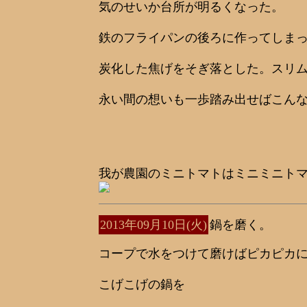
気のせいか台所が明るくなった。
鉄のフライパンの後ろに作ってしま
炭化した焦げをそぎ落とした。スリ
永い間の想いも一歩踏み出せばこん
我が農園のミニトマトはミニミニト
2013年09月10日(火)
鍋を磨く。
コープで水をつけて磨けばピカピカ
こげこげの鍋を