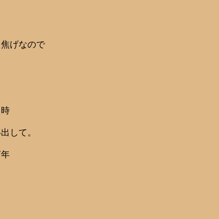
た焦げなので
。
た時
い出して。
何年