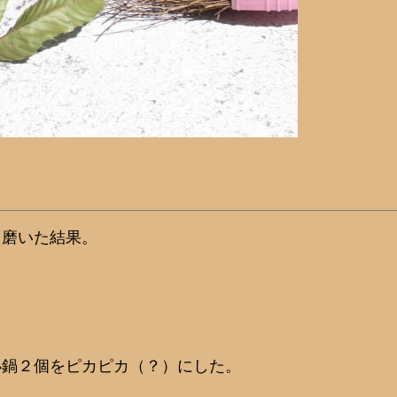
て磨いた結果。
小鍋２個をピカピカ（？）にした。