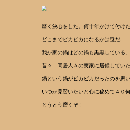
磨く決心をした。何十年かけて付け
どこまでピカピカになるかは謎だ.
我が家の鍋はどの鍋も黒黒している
昔々 同居人Ａの実家に居候してい
鍋という鍋がピカピカだったのを思
いつか見習いたいと心に秘めて４０
とうとう磨くぞ！