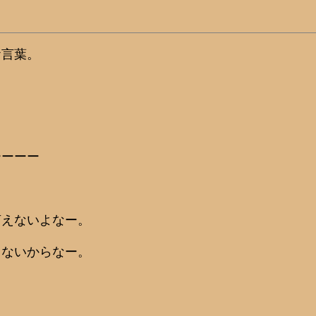
お言葉。
」
ーーーー
言えないよなー。
らないからなー。