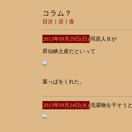
コラム？
目次
｜
戻
｜
進
2013年09月29日(日)
同居人Ｂが
昇仙峡土産だといって
葉っぱをくれた。
2013年09月24日(火)
洗濯物を干そう