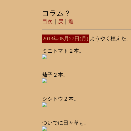
コラム？
目次
｜
戻
｜
進
2013年05月27日(月)
ようやく植えた
ミニトマト２本。
茄子２本。
シシトウ２本。
ついでに日々草も。