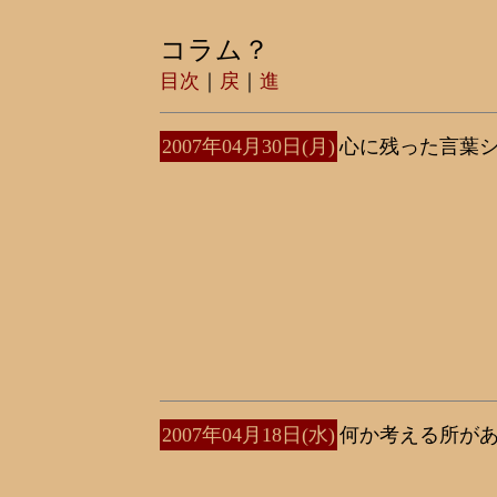
コラム？
目次
｜
戻
｜
進
2007年04月30日(月)
心に残った言葉
2007年04月18日(水)
何か考える所が