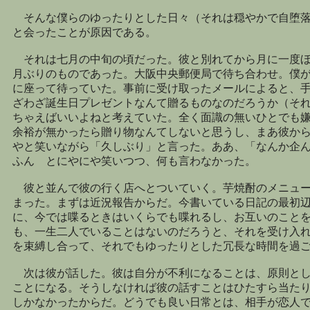
そんな僕らのゆったりとした日々（それは穏やかで自堕落
と会ったことが原因である。
それは七月の中旬の頃だった。彼と別れてから月に一度ほ
月ぶりのものであった。大阪中央郵便局で待ち合わせ。僕
に座って待っていた。事前に受け取ったメールによると、
ざわざ誕生日プレゼントなんて贈るものなのだろうか（そ
ちゃえばいいよねと考えていた。全く面識の無いひとでも
余裕が無かったら贈り物なんてしないと思うし、まあ彼か
やと笑いながら「久しぶり」と言った。ああ、「なんか企
ふん とにやにや笑いつつ、何も言わなかった。
彼と並んで彼の行く店へとついていく。芋焼酎のメニュー
まった。まずは近況報告からだ。今書いている日記の最初
に、今では喋るときはいくらでも喋れるし、お互いのこと
も、一生二人でいることはないのだろうと、それを受け入
を束縛し合って、それでもゆったりとした冗長な時間を過
次は彼が話した。彼は自分が不利になることは、原則とし
ことになる。そうしなければ彼の話すことはひたすら当た
しかなかったからだ。どうでも良い日常とは、相手が恋人