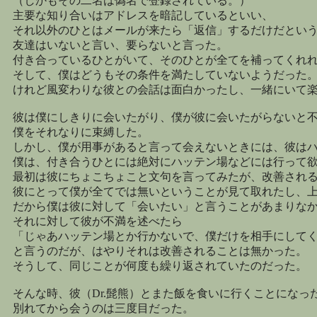
（しかもその二名は偽名で登録されている。）
主要な知り合いはアドレスを暗記しているといい、
それ以外のひとはメールが来たら「返信」するだけだとい
友達はいないと言い、要らないと言った。
付き合っているひとがいて、そのひとが全てを補ってくれ
そして、僕はどうもその条件を満たしていないようだった
けれど風変わりな彼との会話は面白かったし、一緒にいて
彼は僕にしきりに会いたがり、僕が彼に会いたがらないと
僕をそれなりに束縛した。
しかし、僕が用事があると言って会えないときには、彼は
僕は、付き合うひとには絶対にハッテン場などには行って
最初は彼にちょこちょこと文句を言ってみたが、改善され
彼にとって僕が全てでは無いということが見て取れたし、
だから僕は彼に対して「会いたい」と言うことがあまりな
それに対して彼が不満を述べたら
「じゃあハッテン場とか行かないで、僕だけを相手にして
と言うのだが、はやりそれは改善されることは無かった。
そうして、同じことが何度も繰り返されていたのだった。
そんな時、彼（Dr.髭熊）とまた飯を食いに行くことになっ
別れてから会うのは三度目だった。