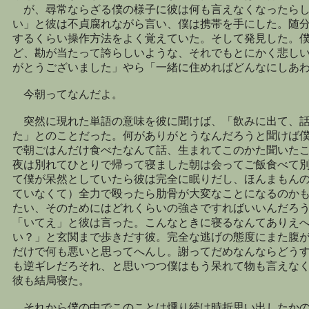
が、尋常ならざる僕の様子に彼は何も言えなくなったらし
い」と彼は不貞腐れながら言い、僕は携帯を手にした。随
するくらい操作方法をよく覚えていた。そして発見した。
ど、勘が当たって誇らしいような、それでもとにかく悲し
がとうございました」やら「一緒に住めればどんなにしあ
今朝ってなんだよ。
突然に現れた単語の意味を彼に聞けば、「飲みに出て、話
た」とのことだった。何がありがとうなんだろうと聞けば
で朝ごはんだけ食べたなんて話、生まれてこのかた聞いた
夜は別れてひとりで帰って寝ました朝は会ってご飯食べて
て僕が呆然としていたら彼は完全に眠りだし、ほんまもん
ていなくて）全力で殴ったら肋骨が大変なことになるのか
たい、そのためにはどれくらいの強さですればいいんだろ
「いてえ」と彼は言った。こんなときに寝るなんてありえ
い？」と玄関まで歩きだす彼。完全な逃げの態度にまた腹
だけで何も悪いと思ってへんし。謝ってだめなんならどう
も逆ギレだろそれ、と思いつつ僕はもう呆れて物も言えな
彼も結局寝た。
それから僕の中でこのことは燻り続け時折思い出したかの