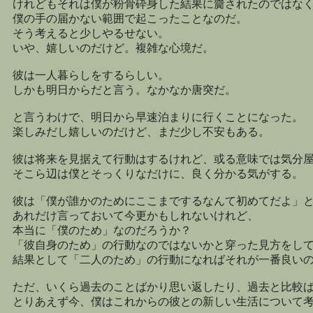
けれどもそれは僕が粉骨砕身した結果に齎されたのではな
僕の手の届かない範囲で起こったことなのだ。
そう考えると少しやるせない。
いや、嬉しいのだけど。複雑な心境だ。
彼は一人暮らしをするらしい。
しかも明日からだと言う。なかなか唐突だ。
と言うわけで、明日から早速泊まりに行くことになった。
楽しみだし嬉しいのだけど、まだ少し不安もある。
彼は将来を見据えて行動はするけれど、或る意味では気分
そこら辺は僕とそっくりなだけに、良く分かる気がする。
彼は「僕が誰かのためにここまでするなんて初めてだよ」
あれだけ言っておいて今更かもしれないけれど、
本当に「僕のため」なのだろうか？
「彼自身のため」の行動なのではないかと穿った見方をし
結果として「二人のため」の行動になればそれが一番良い
ただ、いくら過去のことばかり思い返したり、過去と比較
とりあえず今、僕はこれからの彼との新しい生活について