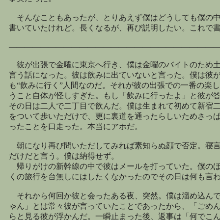
そんなこともあったが、とりあえず僕はどうしても僕の中
書いていたけれど。長くなるが、再び説明したい。これで
――――――――――――――――――――――――――
彼が出張で金曜に東京へ行き、僕は金曜のバイトのため土
言う話になった。彼は飲みに出ていないと言った。僕は彼
も“飲みに行く”人間なのだ。それが彼の出張での一番の楽
うこと自体が怪しすぎた。もし「飲みに行ったよ」と彼が
その日は二人で二丁目で飲んだ。僕は生まれて初めて新宿
をついて歩いただけで、更に裏道を通ったらしいためさっ
ったことを口走った。本当にアホだ。
朝になり再び問いただしてみれば素知らぬ顔で否定。寝言
だけだと言う。僕は納得せず。
帰りがけの新幹線の中で彼はメールを打っていた。僕のほ
くの旅行を台無しにはしたくなかったのでその日は何も言
それから何回か彼と会ったある夜、突然。僕は溜め込んで
ゃん」とは常々彼が言っていたことであったから、「ごめ
らと見る彼が浮かんだ。一瞬止まった後、返事は「何でこ