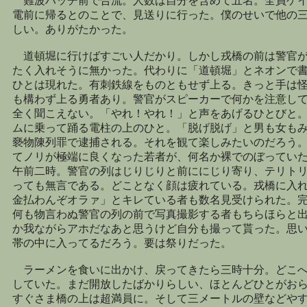
難波ハッチ前で合流。人数は自分を含めて五名。全員ゲイ
電前に帰るとのことで、見送りに行った。僕のせいで他の
しい。ありがたかった。
道頓堀に行けばすごい人だかり。しかし戎橋の前は警官が
たく入れそうに無かった。代わりに「道頓堀」とネオンで
ひとは現れた。有刺鉄線をものともせず上る。きっと手は
も構わず上る勇者あり。警官がスピーカーで何かを注意し
全く聞こえない。「やれ！やれ！」と声をあげるひとびと
ムに乗って踊る電柱の上のひと。「脱げ脱げ」と男も女も
褻物陳列罪で逮捕される。それを観て楽しみたいのだろう
てノリが極端に良くなった若者が、何名か裸でのぼってい
午前二時。警官の列はじりじりと前ににじり寄り、テリト
っても無言である。どことなく顔は疲れている。戎橋に入
金払わんぞオラァ」とキレている者も数名見受けられた。
何も物言わぬ警官の列の前で写真撮影する者もちらほらと
か我ながらアホだなあと思うけど自分も撮って貰った。思
帯の中に入ってるだろう。要は祭りだった。
ラーメンを食いに出かけ、戻ってきたら三時十分。どこへ
していた。まだ開放したばかりらしい、ほとんどひとがお
すぐさま橋の上は超満員に。そして三メートルの壁などや