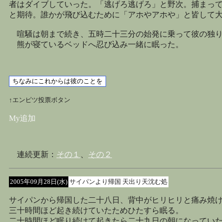
者はダイブしていった。「逃げろ逃げろ」と野次。捕まっ
と期待。誰かが飛び込むために「アホやアホや」と皆して
喧騒は朝まで続き、五時二十三分の始発に乗って彼の独り
熊が寝ているベッドへ忍び込み一緒に眠った。
↑エンピツ投票ボタン
My追加
連続更新：
その１
、
その２
2005年09月28日(水)
サイパンより帰国 天出り天沈む処
サイパンから帰国した二十八日、背中がヒリヒリと痛み焼
三十時間ほど起き続けていたためひたすら眠る。
二十時間ほど眠り続けて起きたら二十九日の朝になってい