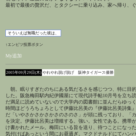
最初で最後の贅沢だ、とタクシーに乗り込み、家へ帰り、
↑エンピツ投票ボタン
My追加
2005年09月29日(木)
やれやれ脱げ脱げ 阪神タイガース優勝
朝。眠りすぎたのちにある気だるさを感じつつ、特に目的
した。阪急梅田駅内紀伊國屋にて現代詩手帖10月号を立ち
だ満足に読めていないので大学内の図書館に並んだらゆっ
時間ほどうろちょろとして伊藤比呂美の『伊藤比呂美詩集
だ「いやさかさかさかさのさのさ」が頭に残っており、「
を決定。伊藤比呂美は増殖する。強い。女性である。携帯
け書かれたメール。梅田にいる旨を送り、待つことになっ
気付けばあっという間にお昼過ぎ。マクドナルドにてハン