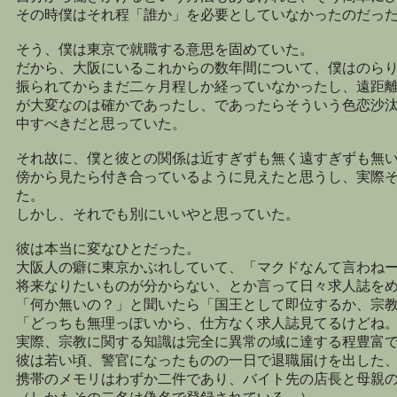
その時僕はそれ程「誰か」を必要としていなかったのだっ
そう、僕は東京で就職する意思を固めていた。
だから、大阪にいるこれからの数年間について、僕はのら
振られてからまだ二ヶ月程しか経っていなかったし、遠距
が大変なのは確かであったし、であったらそういう色恋沙
中すべきだと思っていた。
それ故に、僕と彼との関係は近すぎずも無く遠すぎずも無
傍から見たら付き合っているように見えたと思うし、実際
た。
しかし、それでも別にいいやと思っていた。
彼は本当に変なひとだった。
大阪人の癖に東京かぶれしていて、「マクドなんて言わね
将来なりたいものが分からない、とか言って日々求人誌を
「何か無いの？」と聞いたら「国王として即位するか、宗
「どっちも無理っぽいから、仕方なく求人誌見てるけどね
実際、宗教に関する知識は完全に異常の域に達する程豊富
彼は若い頃、警官になったものの一日で退職届けを出した
携帯のメモリはわずか二件であり、バイト先の店長と母親