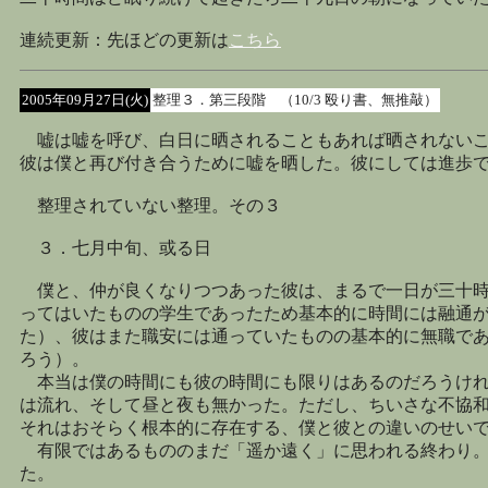
連続更新：先ほどの更新は
こちら
2005年09月27日(火)
整理３．第三段階 （10/3 殴り書、無推敲）
嘘は嘘を呼び、白日に晒されることもあれば晒されないこ
彼は僕と再び付き合うために嘘を晒した。彼にしては進歩
整理されていない整理。その３
３．七月中旬、或る日
僕と、仲が良くなりつつあった彼は、まるで一日が三十時
ってはいたものの学生であったため基本的に時間には融通
た）、彼はまた職安には通っていたものの基本的に無職で
ろう）。
本当は僕の時間にも彼の時間にも限りはあるのだろうけれ
は流れ、そして昼と夜も無かった。ただし、ちいさな不協
それはおそらく根本的に存在する、僕と彼との違いのせい
有限ではあるもののまだ「遥か遠く」に思われる終わり。
た。