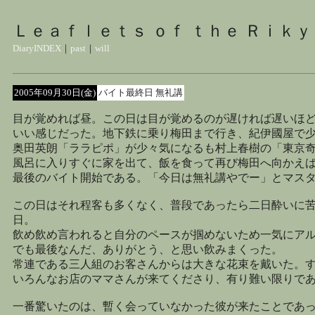
Ｌｅａｆｌｅｔｓ ｏｆ ｔｈｅ Ｒｉｋｙ
DiaryINDEX
｜
past
｜
will
2005年09月30日(金)
バイト最終日 無礼講
目が覚めれば昼。この日は目が覚めるのが遅ければ遅いほ
いい感じだった。地下鉄に乗り梅田まで行き、紀伊國屋で
奥田英朗「ララピポ」が少々気になるも村上春樹の「東京
風呂に入りすぐに家を出て、飯を食って再び梅田へ向かえ
最後のバイト開始である。「今日は無礼講やでー」とマス
この日はそれ程客も多くなく、普段であったら二日酔いに
日。
飲め飲め言われると自分のペースが掴めないため一気にア
でも最後なんだ、ありがとう、と思い飲みまくった。
常連である三人組のお客さんからは大きな花束を戴いた。
いろんなお店のママさんが来てくださり、有り難い限りで
一番驚いたのは、暫く会っていなかった彼が来たことであ