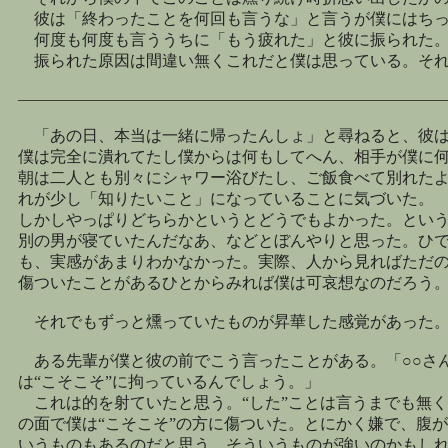
彼は「終わったことを何回も言うな」と言うが僕にはちっ
何度も何度も言ううちに「もう疲れた」と彼に振られた
振られた原因は間違い無くこれだと僕は思っている。そ
――――――――――――――――――――――――――
「あの日、本当は一緒に帰ったんしょ」と尋ねると、彼は
僕は完全に潰れてたし僕からは何もしてへん、相手が僕に
朝は二人とも別々にシャワー浴びたし、ご飯食べて別れた
れが少し「知りたいこと」になっていることに気づいた。
しかしやっぱりどちらかというとどうでもよかった。とい
別の男が寝ていたんだなあ、などとぼんやりと思った。ひ
も、実感があまりわかなかった。実際、人から見ればただ
傷ついたことがあるひとからみれば僕は可哀想なのだろう
それでもずっと燻っていたものが昇華した感覚があった
ある先輩が僕と彼の前でこう言ったことがある。「○○さん
は“こそこそ”に拘っているんでしょう。」
これは的を射ていたと思う。“した”ことは言うまでも無く
の面で僕は“こそこそ”の方に傷ついた。とにかく嫌で、腹
いうものもあるのだと思う。そういうものが強いのかもし