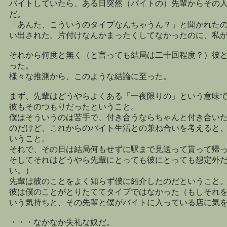
バイトしていたら、ある日突然（バイトの）先輩からその
だ。
「あんた、こういうのタイプなんちゃうん？」と聞かれた
い出された。片付けなんかまったくしてなかったのに、私
それから何度と無く（と言っても結局は二十回程度？）彼
った。
様々な推測から、このような結論に至った。
まず、先輩はどうやらよくある「一夜限りの」という意味
彼もそのつもりだったということ。
僕はそういうのは苦手で、付き合うならちゃんと付き合い
のだけど、これからのバイト生活との兼ね合いを考えると
いうこと。
それで、その日は結局何もせずに駅まで見送って貰って帰
そしてそれはどうやら先輩にとっても彼にとっても想定外
い。）
先輩は彼のことをよく知らず僕に紹介したのだということ
彼は僕のことがとりたててタイプではなかった（もしそれ
いう気持ちと、その先輩と僕がバイトに入っている店に気
・・・なかなか失礼な奴だ。