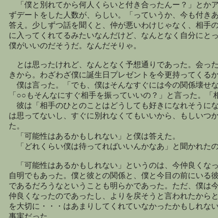
「僕と別れてから何人くらいと付き合ったんー？」とかア
ずデートをした人数が、らしい。「っていうか、今も付き
答え。少しずつ話を聞くと、仲が悪いわけじゃなく、相手
に入ってくれてるみたいなんだけど、なんとなく自分にと
僕がいいのだそうだ。なんだそりゃ。
とは思ったけれど、なんとなく予想通りであった。会った
きから。わざわざ僕に誕生日プレゼントを今更持ってくる
僕は言った。「でも、僕はそんなすぐには今の関係壊せな
「○○もそんなにすぐ相手を振っていいの？」と言った。「
彼は「相手のひとのことはどうしても好きになれそうにな
は思ってないし、すぐに別れなくてもいいから、もしいつ
た。
「可能性はあるかもしれない」と僕は答えた。
「どれくらい僕は待ってればいいんかなあ」と聞かれたの
「可能性はあるかもしれない」というのは、今仲良くなっ
自明でもあった。僕と彼との関係と、僕と今目の前にいる
であるだろうなということも明らかであった。ただ、僕は
仲良くなったのであったし、よりを戻そうと言われたから
を大切に・・・はあまりしてくれていなかったかもしれな
事実だった。