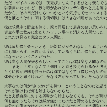
ただ、ゲイの世界では「夜遊び」なんてするひとは幾らで
以前書いたけれど、彼は暇があればハッテン場へと足を運
だから、その日だけならいいかという気持ちでセックスす
僕と彼とのそれに関する価値観には大きな相違があったの
彼は求職中で貯金も無く、親と同居して肩身の狭い思いを
資金を手に飲みに出たりハッテン場へと消える人間だった
これだけ見ると完全にダメ人間だ。
彼は最初僕と会ったとき、絶対に話が合わない、と感じた
にも関わらず、三度か四度話しているうちに、僕と話して
になったということだった。
彼は変な人間が好きらしい。ってことは僕は変な人間なの
――まあ、「変」なんて「個性」と置き換えられるかと考
とくに彼が興味を持ったのは僕ではなくて（僕じゃないの
体分かると思うけれど、かなり左がかっている。そんな父
大事なのは何か“きっかけ”を持つ、ということなのだと思
それが無ければ何も始まらないからだ。
たとえ僕自身に対する興味から始まらなくても、それが周
何も無かったらそれは縁が無かったのだと諦めるしかない
自分から働きかけるという方法もあるけれど、そう簡単に