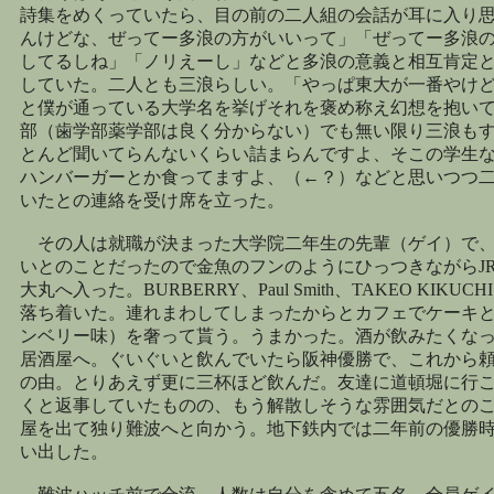
詩集をめくっていたら、目の前の二人組の会話が耳に入り
んけどな、ぜってー多浪の方がいいって」「ぜってー多浪
してるしね」「ノリえーし」などと多浪の意義と相互肯定
していた。二人とも三浪らしい。「やっぱ東大が一番やけ
と僕が通っている大学名を挙げそれを褒め称え幻想を抱い
部（歯学部薬学部は良く分からない）でも無い限り三浪も
とんど聞いてらんないくらい詰まらんですよ、そこの学生
ハンバーガーとか食ってますよ、（←？）などと思いつつ
いたとの連絡を受け席を立った。
その人は就職が決まった大学院二年生の先輩（ゲイ）で、
いとのことだったので金魚のフンのようにひっつきながらJR
大丸へ入った。BURBERRY、Paul Smith、TAKEO KIKUCH
落ち着いた。連れまわしてしまったからとカフェでケーキ
ンベリー味）を奢って貰う。うまかった。酒が飲みたくな
居酒屋へ。ぐいぐいと飲んでいたら阪神優勝で、これから
の由。とりあえず更に三杯ほど飲んだ。友達に道頓堀に行
くと返事していたものの、もう解散しそうな雰囲気だとの
屋を出て独り難波へと向かう。地下鉄内では二年前の優勝
い出した。