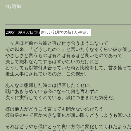
My追加
2005年09月07日(水)
新しい部屋での新しい生活。
一ヶ月ほど前から彼と再び付き合うようになって、
その以来、「どうしたの？」と言いたくなるくらい彼が優
やさしさと言うものは有れば有るほど良いものであって
決して飽和なんてするはずがないのだけれど、
どうしても以前付き合っていた時と比較をして、首を捻っ
後生大事にされているのだ。この僕が。
あんなに懇願した時には拒否したくせに、
既にあきらめている今になって何も言わずに
次々に実行してくれている。狐につままれた気分だ。
彼は他人がどうこう言っても聞かないのだろう。
彼自身の中で何か大きな変化が無い限りどうしようも無い
それはどうやら僕にとって良い方向に変化してくれたよう