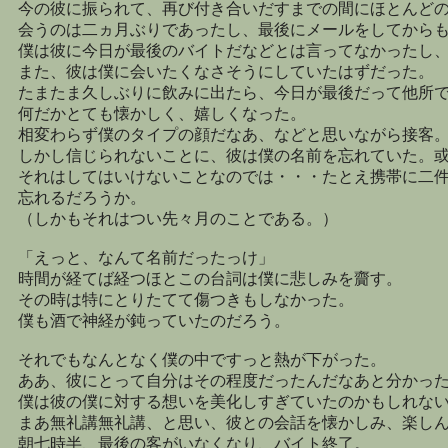
今の彼に振られて、再び付き合いだすまでの間にほとんど
会うのは二ヵ月ぶりであったし、最後にメールをしてから
僕は彼に今日が最後のバイトだなどとは言ってなかったし
また、彼は僕に会いたくなさそうにしていたはずだった。
たまたま久しぶりに飲みに出たら、今日が最後だって他所
何だかとても懐かしく、嬉しくなった。
相変わらず僕のタイプの顔だなあ、などと思いながら接客
しかし信じられないことに、彼は僕の名前を忘れていた。
それはしてはいけないことなのでは・・・たとえ携帯に二
忘れるだろうか。
（しかもそれはつい先々月のことである。）
「えっと、なんて名前だったっけ」
時間が経てば経つほとこの台詞は僕に悲しみを齎す。
その時は特にとりたてて傷つきもしなかった。
僕も酒で神経が鈍っていたのだろう。
それでもなんとなく僕の中ですっと熱が下がった。
ああ、彼にとって自分はその程度だったんだなあと分かっ
僕は彼の僕に対する想いを美化しすぎていたのかもしれな
まあ無礼講無礼講、と思い、彼との会話を懐かしみ、楽し
朝七時半、最後の客がいなくなり、バイト終了。