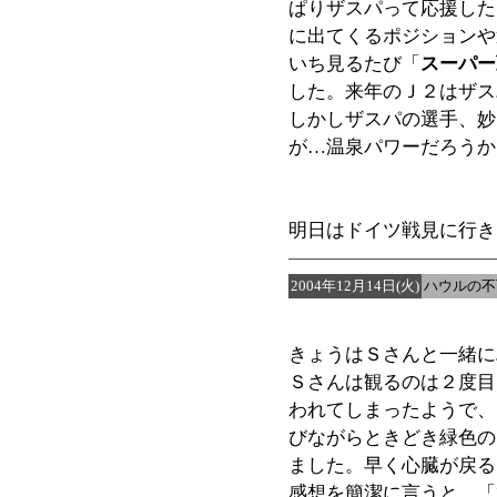
ぱりザスパって応援した
に出てくるポジションや
いち見るたび「
スーパー
した。来年のＪ２はザス
しかしザスパの選手、妙
が…温泉パワーだろうか
明日はドイツ戦見に行き
2004年12月14日(火)
ハウルの不
きょうはＳさんと一緒に
Ｓさんは観るのは２度目
われてしまったようで、
びながらときどき緑色の
ました。早く心臓が戻る
感想を簡潔に言うと、「