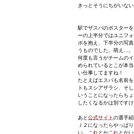
きっとそうにちがいない
駅でザスパのポスターを
ーの上半分ではユニフォ
ボを抱え、下半分の写真
うものでした。萌え…。
何度も言うがチームのイ
められているとこが本当
い仕事してますね！
たとえばエスパも名前を
トもスシアザラシ、そし
いうことになったらちょ
したくなるかは別ですけ
あと
公式サイト
の選手紹
Ｊ２になったらやっぱり
い。
これ
とか
これ
とかい