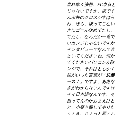
皇杯準々決勝、FC東京
じゃないですか、彼です
ん永井のクロスがすばら
ね、ほら、彼ってこない
きにゴール決めてたし、
てたし、なんだか一途で
いカンジじゃないですか
インタビューでなんて言
といてくださいね、何か
てくださいパソコンが駄
ンジで、それはともかく
彼がいった言葉が
「決勝
ース！」
ですよ、ああな
さがわからないんですけ
イイ日本語なんです、そ
狙ってんのかおまえはと
と、小突き回してやりた
うとき、ちょっと唇とん