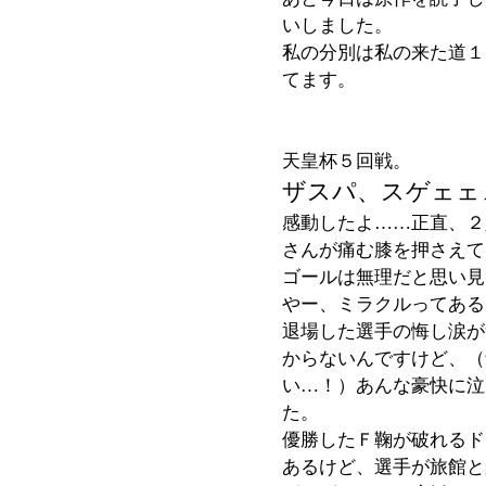
いしました。
私の分別は私の来た道１
てます。
天皇杯５回戦。
ザスパ、スゲェェ
感動したよ……正直、２
さんが痛む膝を押さえて
ゴールは無理だと思い見
やー、ミラクルってある
退場した選手の悔し涙が
からないんですけど、（
い…！）あんな豪快に泣
た。
優勝したＦ鞠が破れるド
あるけど、選手が旅館と