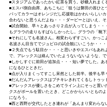
■スタジアムであったかい紅茶を買う。砂糖入れまく
■エスパ側自由席、あちこちに「狙うは磐田の首ひと
パってカラーはオレンジだし応援歌はかわいらしいカ
合わないと思うんだよね・・・ダービーとはいえ、そ
■試合開始、早々とあっさり２点が入ってしまう・・
もグラウの走りもすばらしかったし。グラウの「靴下
■それにしても名波さん。相変わらずすごい。かっこ
名波さん目当てでジュビロの試合観にいこうか・・・
■２失点でもう駄目か・・・と思いきやエスパもあれ
で、アレックスは絡んでいたようないないような、で
■しかしすぐに前田が追加点・・・短い夢でした。あ
になるひとときだ。
■点が入りまくってすこし呆然とした前半。後半も早
■だんだんアレックスはブチキレきれてくるしトゥッ
■アレックスが優しさをこめてライン上にそっと置い
クスがボールを置いたとき、どこかからいいとものよ
になろう。
■西と西野が交代したとき連れが「あんまり変わらな