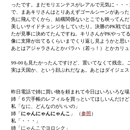
ったです。まだモリエンテスがレアルで元気に・・・
で、まあキリさんはとりあえずゴールシーンがあった
先に飛んでくから、結構関係ないとこでも映ってんだ
美しいサイドチェンジをしていたり。決勝のPK戦で
たが見事に決めてたんですね。キリさんがPKやって
像に支障が出てるくらいまでくり返し見ようかと思い
あとはアジャラさんとかバラハ（若っ！）とかカリュ
99-00も見たかったんですけど、置いてなくて残念
実は天国か、という顔ぶれだなぁ。あとはダイジェス
昨日電話で姉に買い物を頼まれて今日はいろいろな場
姉「６穴手帳のレフィルを買っといてほしいんだけど
私「なに、どんなのがいいの」
姉「
にゃんにゃんにゃんこ
」 （
参照
）
私「・・・」
姉「にゃんこでヨロシク」