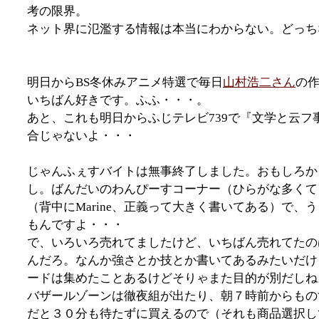
考の限界。
ネット界に氾濫する情報は本当にわからない。どっち
明日からBS冬休みアニメ特選で毎日
山村浩二さん
の
いちばん好きです。ふふ・・・。
あと、これも明日からふじテレビ739で『文学と云
合じゃないよ・・・
じゃんふぇすバイトは無事終了しました。おもしろか
し。ばんだいのわんぴーすコーナー（ひらがな多くて
（背中にMarine、正義って大きく書いてある）で
もんですよ・・・
で、いろいろ売れてましたけど、いちばん売れてたの
んだろ。なんか強さとか技とか書いてあるみたいだけ
ードは集めたことあるけどそりゃまた目的が別だしね
バザールゾーンは徹夜組が出たり、朝７時前からもの
だと３０分も待たずに買えるので（それも商品選択し