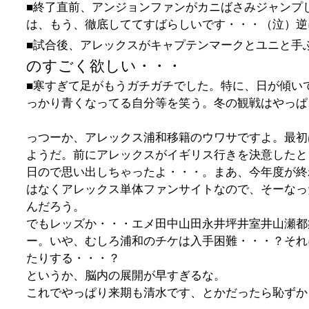
■終了直前、アンジョンファンがカニばさみジャンプ
は、もう、徹底しててすばらしいです・・・（泣）逆
■試合後、アレックスがキャプテンマークとユニと手
のすごく欲しい・・・
■寒すぎて足がもうガチガチでした。特に、日が傾い
っかり青くなってる自分等を笑う。冬の観戦はやっぱ
っつーか、アレックス浦和移籍のウワサですよ。最初
ようだ。前にアレックスがイギリス行きを決意したと
日ので思い出しちゃったよ・・・。まあ、今年度が終
はなくアレックス単体ファンサイトなので、そーなっ
んだろう。
でもレッズか・・・エメ田中山田永井坪井室井山瀬都
ー。いや、むしろ浦和のチケは入手困難・・・？それ
たりする・・・？
というか、脳内の展開が早すぎるな。
これでやっぱり来期も清水です、とかだったら恥ずか