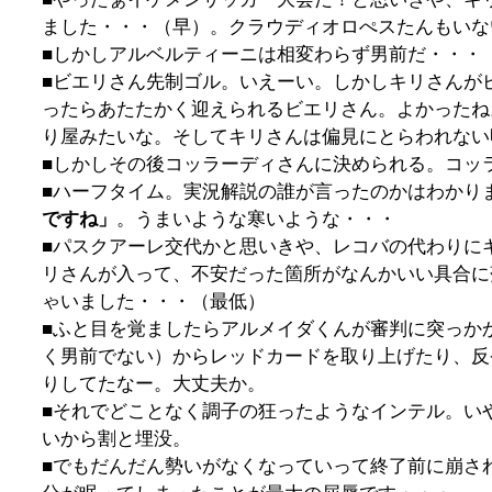
ました・・・（早）。クラウディオロぺスたんもいな
■しかしアルベルティーニは相変わらず男前だ・・・
■ビエリさん先制ゴル。いえーい。しかしキリさんが
ったらあたたかく迎えられるビエリさん。よかったね
り屋みたいな。そしてキリさんは偏見にとらわれない
■しかしその後コッラーディさんに決められる。コッ
■ハーフタイム。実況解説の誰が言ったのかはわかり
ですね」
。うまいような寒いような・・・
■パスクアーレ交代かと思いきや、レコバの代わりに
リさんが入って、不安だった箇所がなんかいい具合に
ゃいました・・・（最低）
■ふと目を覚ましたらアルメイダくんが審判に突っか
く男前でない）からレッドカードを取り上げたり、反
りしてたなー。大丈夫か。
■それでどことなく調子の狂ったようなインテル。い
いから割と埋没。
■でもだんだん勢いがなくなっていって終了前に崩さ