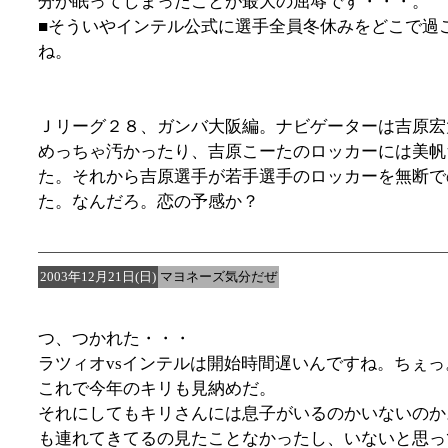
分が眠ってしまったことが最大の屈辱です・・・。
■そういやインテル公式に選手全員冬休みをどこで過
ね。
Ｊリーグ２８、ガンバ大阪編。ナビゲーターは吉原宏
めっちゃ汚かったり、吉原こーたのロッカーには美帆
た。それから吉原選手が若手選手のロッカーを無断で
た。なんだろ。恋の予感か？
2003年12月21日(日)
マヨネーズ気分だぜ
つ、つかれた・・・
ラツィオvsインテルは開始時間遅いんですね。ちぇっ
これで今年のキリも見納めだ。
それにしてもキリさんには息子がいるのかいないのか
も連れてきてるの見たことなかったし、いないと思っ