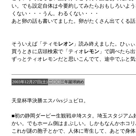
い。でも設定自体は今要約してみたらおもしろいよう
くない・・・うん。わるくない・・・
あと卵の話も書いてました。卵がたくさん出てくる話
そういえば「ティモ
レオン
」読み終えました。ひぃぃ
買うときに店頭検索で「ティオ
レモン
」で調べたら出
ずっとティオレモンだと思いこんでて、途中でふと気
2003年12月27日(土)
二〇〇三年蹴球納め
天皇杯準決勝エスパvsジュビロ。
■初の静岡ダービー生観戦＠埼スタ。埼玉スタジアム
かい。でもホーム側はまぶしい。しかもなんかホコリ
これが謎の胞子とかで、人体に寄生して、あとで身体