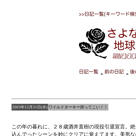
*
*
2003年12月31日(水)
ワイルドターキー持ってこい！！
この年の暮れに、２８歳酒井直樹の現役引退宣言。絶
込んでったシーンを妙にクリアに覚えてます。美形な