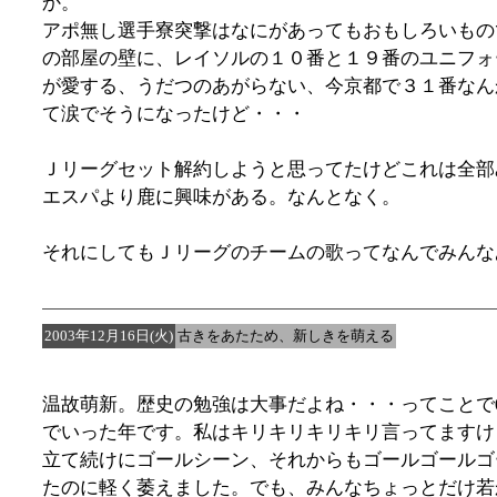
か。
アポ無し選手寮突撃はなにがあってもおもしろいもの
の部屋の壁に、レイソルの１０番と１９番のユニフォ
が愛する、うだつのあがらない、今京都で３１番なん
て涙でそうになったけど・・・
Ｊリーグセット解約しようと思ってたけどこれは全部
エスパより鹿に興味がある。なんとなく。
それにしてもＪリーグのチームの歌ってなんでみんな
2003年12月16日(火)
古きをあたため、新しきを萌える
温故萌新。歴史の勉強は大事だよね・・・ってことで0
でいった年です。私はキリキリキリキリ言ってますけ
立て続けにゴールシーン、それからもゴールゴールゴ
たのに軽く萎えました。でも、みんなちょっとだけ若