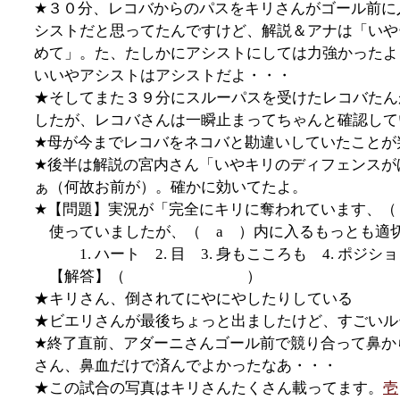
★３０分、レコバからのパスをキリさんがゴール前に
シストだと思ってたんですけど、解説＆アナは「いや
めて」。た、たしかにアシストにしては力強かったよ
いいやアシストはアシストだよ・・・
★そしてまた３９分にスルーパスを受けたレコバたん
したが、レコバさんは一瞬止まってちゃんと確認して
★母が今までレコバをネコバと勘違いしていたことが
★後半は解説の宮内さん「いやキリのディフェンスが
ぁ（何故お前が）。確かに効いてたよ。
★【問題】実況が「完全にキリに奪われています、（
使っていましたが、（ a ）内に入るもっとも適
1. ハート 2. 目 3. 身もこころも 4. ポジシ
【解答】（
残念ながら４です
）
★キリさん、倒されてにやにやしたりしている
★ビエリさんが最後ちょっと出ましたけど、すごいル
★終了直前、アダーニさんゴール前で競り合って鼻か
さん、鼻血だけで済んでよかったなあ・・・
★この試合の写真はキリさんたくさん載ってます。
壱