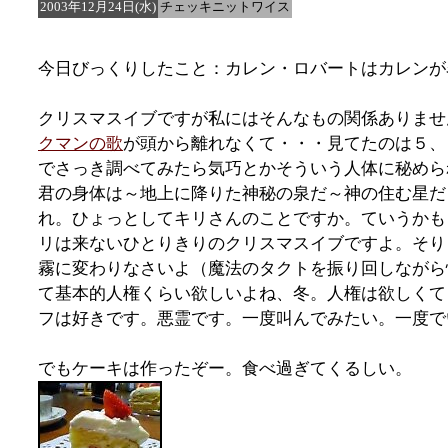
2003年12月24日(水)
チェッキニットワイス
今日びっくりしたこと：カレン・ロバートはカレンが
クリスマスイブですが私にはそんなもの関係ありませ
クマンの歌
が頭から離れなくて・・・見てたのは５、
でさっき調べてみたら気巧とかそういう人体に秘めら
君の身体は～地上に降りた神秘の泉だ～神の住む星だ
れ。ひょっとしてキリさんのことですか。ていうかも
リは来ないひとりきりのクリスマスイブですよ。そり
霧に変わりなさいよ（魔法のタクトを振り回しながら
て基本的人権くらい欲しいよね、冬。人権は欲しくて
フは好きです。悪霊です。一度叫んでみたい。一度で
でもケーキは作ったぞー。食べ過ぎてくるしい。