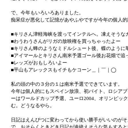
で、今年もいろいろありました。
痴呆症が悪化して記憶があやふやですが今年の個人的
■キリさん津軽海峡を渡ってインテルへ。凍えそうな
■わうわうさんがリガの放映権を買っちゃったよー
■キリさん蜂のようなミドルシュート後、蝶のように
■アイマールとキリさん南米予選ゴール後お花畑で追
■レッズがおもしろいよー
■平山もアレックスもイチもケコーン＿｜￣｜◯
私の頭の中の３分の１は南米予選でできています。
今年は個人的にもスペイン放浪、初バイト、ロシアブ
ーはワールドカップ予選、ユーロ2004、オリンピ
む。どうなるやら。
日記はえんぴつに変わってから使い勝手がいいのがそ
で、おそらくときどき日記が途絶えそうな気もすると