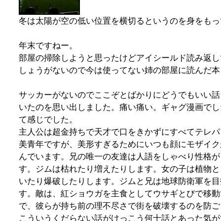
冬は太陽が空の低い位置を横切るというのを身をもっ
年末ですねー。
部屋の掃除しようと思ったけどアイシールド読み返して終
しょうがないので今は使ってない姉の部屋に読んだ本
サッカーがないのでここぞとばかりにどうでもいい話
いたのを思い出しました。痛い痛い。ギャグ漫画でし
て感じでした。
主人公は超金持ちで天才で口をきかずにすべてテレパ
美青年ですが、美形すぎるためにいつも顔にモザイク
んでいます。兄の唯一の友達は人語をしゃべり性格が
す。ジムは枯れたり増えたりします。女の子は植物と
いたり爆破したりします。ジムと兄は地球防衛軍を目
す。敵は、紅ショウガを主食としてウサギとびで移動
で、彼らが持ち前の理不尽さで街を破壊するのを防ご
こういうくだらない話がけっこう何十話とあった気が