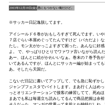
2003年12月19日(金)
愚にもつかない俺だけど。
※サッカー日記逸脱してます。
アイシールド６巻がおもしろすぎて死んでます。いや
７店ぐらい本屋めぐってたんですけど（バカだよ）な
たし。モン太がかっこよすぎて困った。あんなに好感
よ。 で、やっぱりひとりでワァワァ言いながら読ん
あー、ほんとに絵がかわいいなぁ。巻末の７巻予告が
いてあるんですが、ほんとにサッカー編が始まっても
あ。そしたら天国だ。
こないだ日記に書いてアップして、でも急に恥ずかし
ジャンプフェスタでバイトします。まあ行く人はめっ
っとオリエンテーションで接客の練習してて、死ぬほ
まあでも私は毎週立ち読みしてるんで商品把握は余裕
そうだった。マンガの世界って名前とか独特だしね。