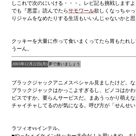
しこれで次のにいける・・・。レビ記も挑戦しますよ
でも『悪霊』読んでたら
サモワール
欲しくなっちゃっ
りジャムをなめたりする生活もいいんじゃないかと思
クッキーを大量に作って食いまくってたら胃もたれし
うーん。
2003年12月22日(月)
夢で逢いましょう
ブラックジャックアニメスペシャル見ましたけど。な
ブラックジャックはかっこよすぎるし、ピノコはかわ
ビスですか。要らんサービスだ。まあうっかり萌えな
チャイチャしてるのが気になる。呼び方が「せんせい
ラツィオvsインテル。
■やったぁイケメンサッカー大会だ！と思いきや、キ