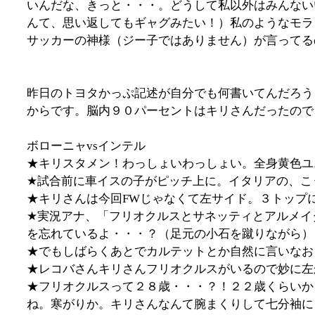
いんだな、きっと・・・。どうして私以外はみんない
んて、思い返してもギャグみたい！）私のようなモラ
サッカーの神様（ジー子ではありません）が言ってる
昨日のトヨタかっぷ記述が自分でも何書いてんだろう
からです。脳内９０パーセントはキリさんだったので
ボローニャvsインテル
★キリスタメン！わっしょいわっしょい。全身黄色ユ
★試合前に車イスの子がピッチ上に。イタリアの、こ
★キリさんは今回FWじゃなくて左サイド。３トップ
★実況アナ、「フリオクルスとサネッティとアルメイ
を忘れているよ・・・？（足元の小石を蹴りながら）
★でもしばらくあとでカルテットとか自然に言いなお
★レコバさんキリさんフリオクルスがいるので妙に左
★フリオクルスって２８歳・・・？！２２歳くらいか
ね。寒がりか。キリさんなんて腕まくりして七分袖に