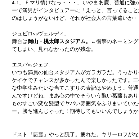
4-1。Ｆマリ情けなっ・・・。いやまあ鹿、普通に
ーで満男がインタビュアーに「えっと、言ってること
のはしょうがないけど、それが社会人の言葉遣いか・
ジュビロvsヴェルディ。
舞台は
岡山・桃太郎スタジアム。
←衝撃のネーミング
てしまい、見れなかったのが残念。
エスパvsジェフ。
いつも満員の仙台スタジアムがガラガラだ。うっかり
ケイケでチャンスが多かったんで楽しかったです。三
な中学生みたいな当てこすりの表記はやめよう。普通
んですけどね。まあ心の中でそういう醜い葛藤もあり
ものすごい変な髪型でヤバい雰囲気をふりまいていた
ー。勝ち進んじゃった！期待してもいいんでしょうか
ドスト『悪霊』やっと読了。疲れた。キリーロフがな