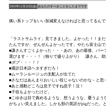
2003年12月26日(金)
あなたのすべきことをしたまでです
痛い系トップをいい加減変えなければと思ってるんで
「ラストサムライ」見てきました。よかった！！まだ
たんですが、ぜんぜんよかったです。やたら富士山で
■謙さんすごくよかった・・・あの、あの最後、パー
選びます・・・！（独りで盛り上がり） 謙さん、助
■
ボブ・・・！！
■通訳日本語ヘタすぎだろ！
■ムーランルージュの支配人が出てた
■さなだはあんまりおいしい役じゃないのかな－と思
■あと感動どころは息子ですね息子！泣！
■子役もよかったけど。
■こゆきは目で責めるような、想うような、憂うよう
がちょい笑えました。しかも獣の英訳がpigだった