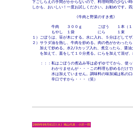
下ごしらえの手間がかからないので、料理時間の少ない時
しかも、おいしい！一度お試しください。お勧めです。四人
　　　　　　　　　　　《牛肉と野菜のすき煮》

　　　　　牛肉　　３００ｇ　　　　ごぼう　　１本（１５
　　　　　もやし　１袋　　　　　　にら　　　１束

１）ごぼうは、笹が木にする。水に入れ、５分ほどしてザ
２）サラダ油を熱し、牛肉を炒める。肉の色がかわったら
　　加えて炒める。水2/3カップ入れ、煮立ったら、醤油
　　を加えて、蓋をして１０分煮る。にらを加えて混ぜ、ひ
　　：：：私はごぼうの煮込み等は必ずゆでてから、使っ
　　　　　わかりませんが・・・この料理も炒めるだけで終
　　　　　水は加えていません。調味料の味加減は私の口
2009年09月01日(火)
鳩山代表：小沢一郎