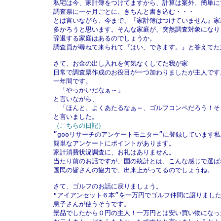
私宅は今、家計簿をつけてますから、計算は案外、簡単にで
調査票に一ヶ月ごとに、きちんと書き込む・・・

とは言いながら、今まで、『家計簿はつけていません』家庭
多かろうと思います。そんな家庭が、突然調査対象になりま
辞退する家庭はあるのでしょうか。

調査員が尋ねて来られて『はい、できます。』と答えてた主
さて、お金の出し入れを何気なくしてた我が家

日常で調査票作成のお役目が一つ加わりましたが主人です。
一年間です。

　「やっかいだなぁ～」

と言いながら、

　「ほんと、よくあたるなぁ～、ゴルフコンペだろう！そ
（こちらの日記）

”gooリサーチのアンケートモニター”に登録しています私
簡単なアンケートにポイントがあります。

家計消費状況調査に、お礼はありません。

当たり前のお話ですが、国の統計とは、こんな感じで選ばれ
国民の皆さんの協力で、出来上がってるのでしょうね。

さて、ゴルフのお話に戻りましょう。

"アイアンセット６本”を一万円でゴルフ仲間に譲りました
息子さんが使うそうです。

景品でしたから０円の主人！一万円とは安い買い物になった