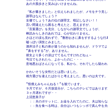
あの大股歩きと笑みはいけませんね。

『私が書きました』と伝えられましたが、メモをチラ見しな
謝罪はなんでしょう？

女優でしょう？あの位の謝罪文、暗記しなさい！！

言い間違えたら困ると考えたと、思えますが、

『言葉選び』を充分、しながらの謝罪文でしょうが、

棒読みらしきのあれでは、心が伝わりません。

さほどの涙も見れずで、”数秒おきに鼻をすするような行為
嘘っぽい演技とみました。

酒井法子と私の体が違うのかも知れませんが、ドラマでよ
”鼻をすする”が、ありません。

彼女より多くの涙はでてるんですけれどねぇ～

号泣でもされたら、よかったのに・・・

意地悪おばさんになってる、私から、それでしたら疑われま
かわいそうな女性だとは思いました。

相方選びを違えたばかりと考えました。悪いのは夫です。

”怪傑えみちゃんねる！”を観ています。

９月ですが、６月放送分が、こちらのテレビではあります。
３ヶ月遅れですが・・

上沼恵美子が

　：：夫のポケットに、お金を入れてたのに、夫は知らなか
　：：魚を食べる時は、自分はいつもシッポで真ん中を夫