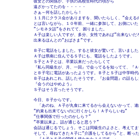
彼女との関係が、子供の高校生時代の頃から

遠ざかってたのを・・・・・

さぁ～何を話したかしら！

１１月にクラス会がありますを、聞いたらしく、”会えるの
とは言いながら、１０年前、一緒に参加して、お側にいたら
”シモネタ話”をされてて、困りました。

Ａ子は楽しい人ですが、多分、女性であれば”出来ないだろ
出来るほんとの”おばさま”です。

Ｂ子に電話をしました。すると彼女が驚いて、言いました。
Ａ子は県南に住んでるＳ子にも、電話をしたようです。

Ｓ子とＡ子とは、卒業以来だったらしくて

『私ら同級生が、月、一回』で会ってるを知ってて、『Ａ
とＢ子宅に電話があったようです。Ｂ子とＳ子は中学時代
Ｂ子はあれこれ、話したそうです。『お金問題』の話もした
『会うのはやめよう』

Ｓ子はそう言ったそうです。

今日、Ｂ子からです。

　「あのね、Ａ子が丸食に来てるから会えないかって、連
”約束も出来てないのに行くかしら！Ａ子らしいね”

”仕事関係で行ったのかしら？”

”卒業以来よ。話が通じると思う？”

会話は通じるでしょう。そこは同級生のよさと、考えてます
そして、尋ねてきたＡ子に”介護をしてるから”と、断った
　『Ａ子とＳ子の関係も絶たれたようです。』
