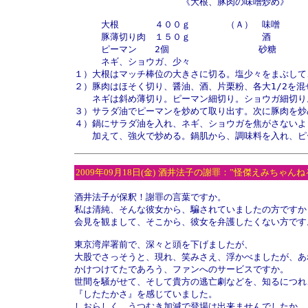
　　　　　　　　　　　　《大根、豚肉の味噌炒め》

　　　大根　　　　４００ｇ　　　　（Ａ）　味噌　　　　
　　　豚薄切り肉　１５０ｇ　　　　　　　　酒　　　　　
　　　ピーマン　　2個　　　　　　　　　　砂糖　　　　
　　　ネギ、ショウガ、少々

１）大根はマッチ棒位の大きさに切る。塩少々をまぶして
２）豚肉はほそく切り、醤油、酒、片栗粉、各大1/2を混ぜ
　　ネギは斜め薄切り。ピーマン細切り。ショウガ細切り
３）サラダ油でピーマンを炒めて取り出す。次に豚肉を炒
４）鍋にサラダ油を入れ、ネギ、ショウガを焦がさないよ
　　加えて、強火で炒める。鍋肌から、調味料を入れ、ピ
2009年09月18日(金)
酒井法子の謝罪：”怪傑えみちゃんね
酒井法子が保釈！謝罪の言葉ですか。

私は清純、そんな彼女から、騙されていましたの方ですから
会見を観まして、そこから、彼女を弁護したくない方です。
東京湾岸署前で、深々と頭を下げましたが、

大股でさっそうと、現れ、笑みさえ、浮かべましたが、あ
かけつけてたであろう、ファンへのサービスですか。

世間を騒がせて、そして貴方の逃亡劇などを、知るにつれ、
『したたかさ』を感じていました。

しおらしく、うつむき加減で登場は出来ませんでしたか。
