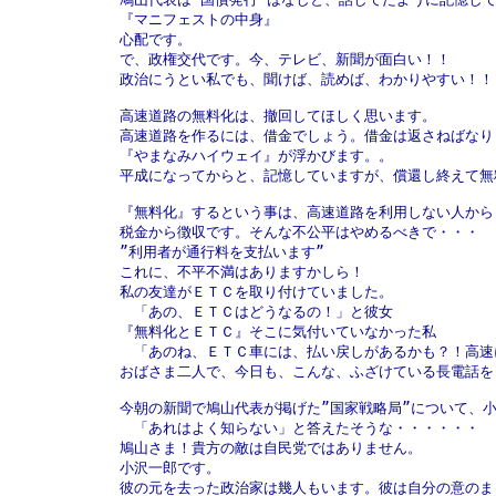
『マニフェストの中身』

心配です。

で、政権交代です。今、テレビ、新聞が面白い！！

政治にうとい私でも、聞けば、読めば、わかりやすい！！

高速道路の無料化は、撤回してほしく思います。

高速道路を作るには、借金でしょう。借金は返さねばなりま
『やまなみハイウェイ』が浮かびます。。

平成になってからと、記憶していますが、償還し終えて無
『無料化』するという事は、高速道路を利用しない人からも
税金から徴収です。そんな不公平はやめるべきで・・・

”利用者が通行料を支払います”

これに、不平不満はありますかしら！

私の友達がＥＴＣを取り付けていました。

　「あの、ＥＴＣはどうなるの！」と彼女

『無料化とＥＴＣ』そこに気付いていなかった私

　「あのね、ＥＴＣ車には、払い戻しがあるかも？！高速
おばさま二人で、今日も、こんな、ふざけている長電話をし
今朝の新聞で鳩山代表が掲げた”国家戦略局”について、小
　「あれはよく知らない」と答えたそうな・・・・・・

鳩山さま！貴方の敵は自民党ではありません。

小沢一郎です。

彼の元を去った政治家は幾人もいます。彼は自分の意のまま