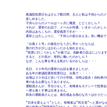
衆議院投票日をはさんで数日間、主人と私は子供からのメー
楽しめました。

子供らからのメールは一ヶ月に幾度、とどくかしら？

それが、選挙のお話で、メールが何通、いきかったかしら！
内容はあちこちの、選挙風景ですが・・・

選挙とは久しぶりに、『子供らの姿がみえる』良い機会でし
『台風１１号』の接近がもう少し早かったならば、

票の行方が少しはかわったかも知れません。

”投票に行こうかしら”が嵐では、高齢者の足はにぶります
すると、どの党が、有利に働いたのかしら？

なぜ、こんな事を考える私がいるのかしらは・・・

先日、３０年代の選挙のお話を書きましたが、

ある年の衆議院選挙投票日は、台風で・・・・・

会場は３０分ほど歩いての小学校。当時は徒歩！自転車の時
車のあるお家なんてありません。

運動員さんが、手分けをして、有権者をタクシーで投票会
一票も無くす事は出来ません。

田舎の運動員さんとは、責任感ある熱心な方々ばかりだっ
”日本を変えよう”とした、有権者は”民主党”へと票がなが
鳩山代表は”国債発行”はなしと、話してたように記憶して