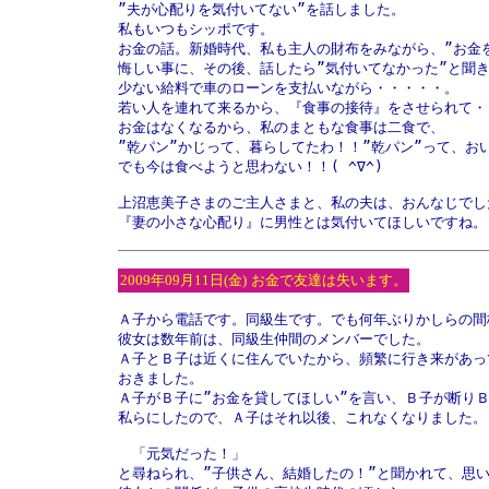
”夫が心配りを気付いてない”を話しました。

私もいつもシッポです。

お金の話。新婚時代、私も主人の財布をみながら、”お金を
悔しい事に、その後、話したら”気付いてなかった”と聞き
少ない給料で車のローンを支払いながら・・・・・。

若い人を連れて来るから、『食事の接待』をさせられて・・
お金はなくなるから、私のまともな食事は二食で、

”乾パン”かじって、暮らしてたわ！！”乾パン”って、おい
でも今は食べようと思わない！！( ^∇^)

上沼恵美子さまのご主人さまと、私の夫は、おんなじでした
『妻の小さな心配り』に男性とは気付いてほしいですね。
2009年09月11日(金)
お金で友達は失います。
Ａ子から電話です。同級生です。でも何年ぶりかしらの間柄
彼女は数年前は、同級生仲間のメンバーでした。

Ａ子とＢ子は近くに住んでいたから、頻繁に行き来があっ
おきました。

Ａ子がＢ子に”お金を貸してほしい”を言い、Ｂ子が断りＢ
私らにしたので、Ａ子はそれ以後、これなくなりました。

　「元気だった！」

と尋ねられ、”子供さん、結婚したの！”と聞かれて、思い