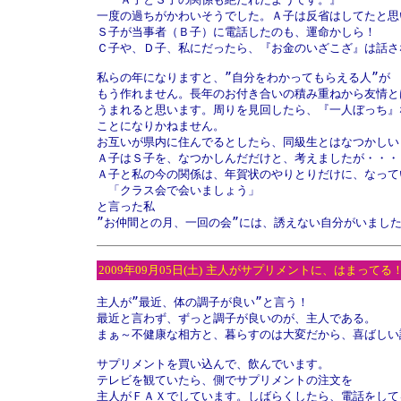
一度の過ちがかわいそうでした。Ａ子は反省はしてたと思い
Ｓ子が当事者（Ｂ子）に電話したのも、運命かしら！

Ｃ子や、Ｄ子、私にだったら、『お金のいざこざ』は話さ
私らの年になりますと、”自分をわかってもらえる人”が

もう作れません。長年のお付き合いの積み重ねから友情とは
うまれると思います。周りを見回したら、『一人ぼっち』な
ことになりかねません。

お互いが県内に住んでるとしたら、同級生とはなつかしいも
Ａ子はＳ子を、なつかしんだだけと、考えましたが・・・

Ａ子と私の今の関係は、年賀状のやりとりだけに、なってい
　「クラス会で会いましょう」

と言った私

”お仲間との月、一回の会”には、誘えない自分がいまし
2009年09月05日(土)
主人がサプリメントに、はまってる
主人が”最近、体の調子が良い”と言う！

最近と言わず、ずっと調子が良いのが、主人である。

まぁ～不健康な相方と、暮らすのは大変だから、喜ばしい話
サプリメントを買い込んで、飲んでいます。

テレビを観ていたら、側でサプリメントの注文を

主人がＦＡＸでしています。しばらくしたら、電話をしてる