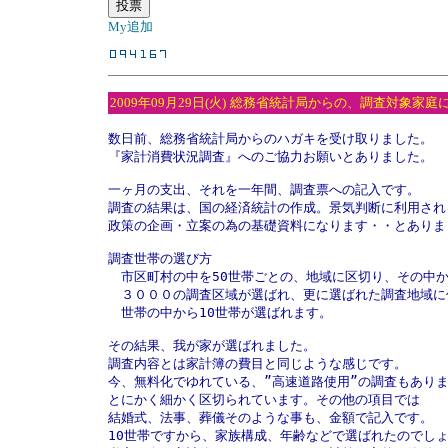
My追加
2009年09月29日(火)
総務省統計局からの、調査対象家庭
数日前、総務省統計局からのハガキを受け取りました。

『家計消費状況調査』へのご協力お願いとありました。

一ヶ月の支出、それを一年間、調査票への記入です。

調査の結果は、国の経済統計の作成。景気判断に利用される
政策の企画・立案の為の基礎資料になります・・とありまし
調査世帯の選び方

　市区町村の中を50世帯ごとの、地域に区切り、その中か
　３０００の調査区域が選ばれ、更に選ばれた調査地域に
　世帯の中から10世帯が選ばれます。

その結果、我が家が選ばれました。

調査内容とは家計簿の費目と同じような感じです。

今、無料化でゆれている、”高速道路使用”の調査もありま
とにかく細かく区切られています。その他の項目では

結婚式、法事、葬儀そのような事も、金額で記入です。

10世帯ですから、家族構成、年齢などで選ばれたのでしょ