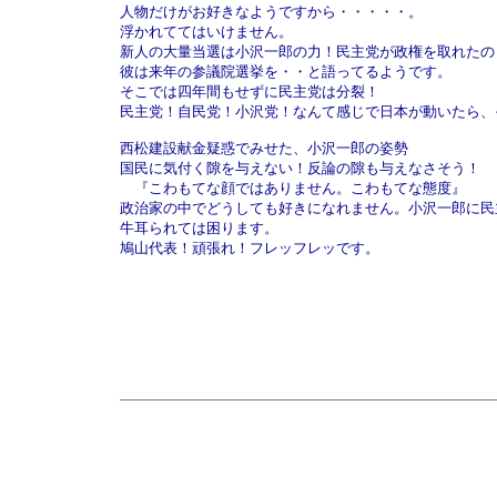
人物だけがお好きなようですから・・・・・。

浮かれててはいけません。

新人の大量当選は小沢一郎の力！民主党が政権を取れたの
彼は来年の参議院選挙を・・と語ってるようです。

そこでは四年間もせずに民主党は分裂！

民主党！自民党！小沢党！なんて感じで日本が動いたら、
西松建設献金疑惑でみせた、小沢一郎の姿勢

国民に気付く隙を与えない！反論の隙も与えなさそう！

　『こわもてな顔ではありません。こわもてな態度』

政治家の中でどうしても好きになれません。小沢一郎に民主
牛耳られては困ります。

鳩山代表！頑張れ！フレッフレッです。