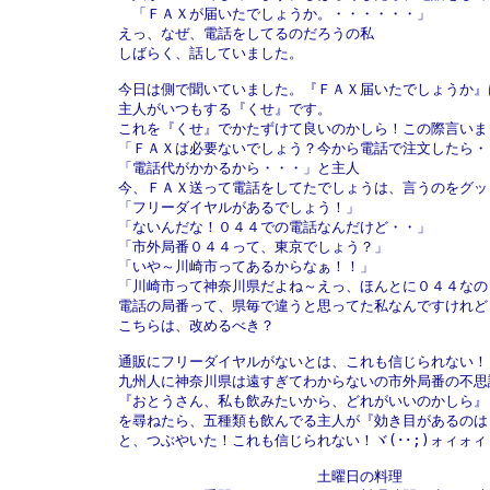
　「ＦＡＸが届いたでしょうか。・・・・・・」

えっ、なぜ、電話をしてるのだろうの私

しばらく、話していました。

今日は側で聞いていました。『ＦＡＸ届いたでしょうか』は
主人がいつもする『くせ』です。

これを『くせ』でかたずけて良いのかしら！この際言いまし
「ＦＡＸは必要ないでしょう？今から電話で注文したら・・
「電話代がかかるから・・・」と主人

今、ＦＡＸ送って電話をしてたでしょうは、言うのをグッ
「フリーダイヤルがあるでしょう！」

「ないんだな！０４４での電話なんだけど・・」

「市外局番０４４って、東京でしょう？」

「いや～川崎市ってあるからなぁ！！」

「川崎市って神奈川県だよね～えっ、ほんとに０４４なの？
電話の局番って、県毎で違うと思ってた私なんですけれど・
こちらは、改めるべき？

通販にフリーダイヤルがないとは、これも信じられない！

九州人に神奈川県は遠すぎてわからないの市外局番の不思議
『おとうさん、私も飲みたいから、どれがいいのかしら』

を尋ねたら、五種類も飲んでる主人が『効き目があるのは
と、つぶやいた！これも信じられない！ヾ(･･;)ォィォィ

　　　　　　　　　　　　　　土曜日の料理
