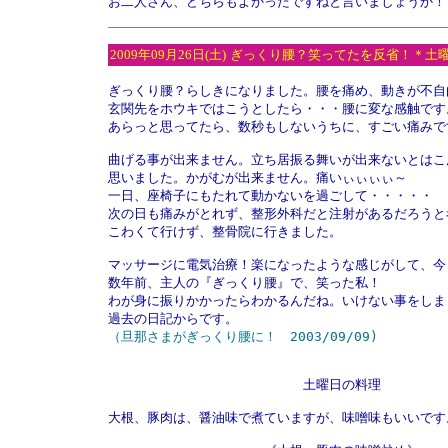
お二人さん、どちらもよかったですねと言いましょうか！ヽ(^
2009年09月26日(土)
ぎっくり腰？笑ってたを反省！＊土
ぎっくり腰？らしきになりました。腰を痛め、動きが不自由
玄関先をホウキではこうとしたら・・・腰に変な感触です。
あらっと思ってたら、数秒もしないうちに、すごい痛みです
曲げる事が出来ません。立ち居振る舞いが出来ないとはこん
思いました。かがむが出来ません。痛いぃぃぃぃ～

一日、座椅子にもたれて動かないを過ごして・・・・・

次の日も痛みがとれず、整形外科だと注射があるだろうと考
こわくて行けず、整骨院に行きました。

マッサージに電気治療！楽になったような感じがして、今
数年前、主人の『ぎっくり腰』で、笑った私！

わが身に振りかかったらわかるんだね。いけない事をしま
（旦那さまがぎっくり腰に！　2003/09/09)
　　　　　　　　　　　　　　　土曜日の料理

大根、豚肉は、醤油味で煮ていますが、味噌味もいいです