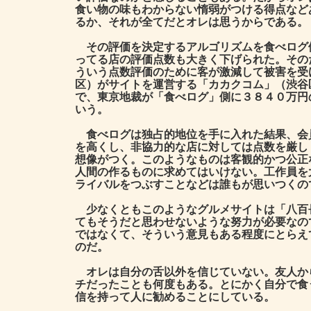
食い物の味もわからない惰弱がつける得点など
るか、それが全てだとオレは思うからである。
その評価を決定するアルゴリズムを食べログ
ってる店の評価点数も大きく下げられた。その
ういう点数評価のために客が激減して被害を受
区）がサイトを運営する「カカクコム」（渋谷
で、東京地裁が「食べログ」側に３８４０万円
いう。
食べログは独占的地位を手に入れた結果、会
を高くし、非協力的な店に対しては点数を厳し
想像がつく。このようなものは客観的かつ公正
人間の作るものに求めてはいけない。工作員を
ライバルをつぶすことなどは誰もが思いつくの
少なくともこのようなグルメサイトは「八百
てもそうだと思わせないような努力が必要なの
ではなくて、そういう意見もある程度にとらえ
のだ。
オレは自分の舌以外を信じていない。友人か
チだったことも何度もある。とにかく自分で食
信を持って人に勧めることにしている。