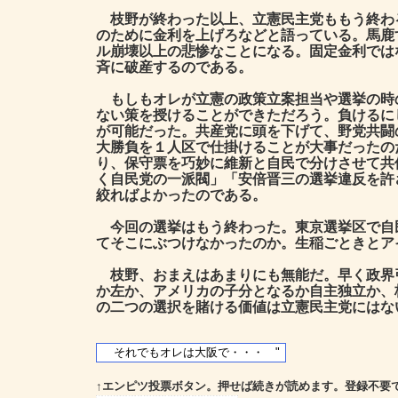
枝野が終わった以上、立憲民主党ももう終わ
のために金利を上げろなどと語っている。馬鹿
ル崩壊以上の悲惨なことになる。固定金利では
斉に破産するのである。
もしもオレが立憲の政策立案担当や選挙の時
ない策を授けることができただろう。負けるに
が可能だった。共産党に頭を下げて、野党共闘
大勝負を１人区で仕掛けることが大事だったの
り、保守票を巧妙に維新と自民で分けさせて共
く自民党の一派閥」「安倍晋三の選挙違反を許
絞ればよかったのである。
今回の選挙はもう終わった。東京選挙区で自
てそこにぶつけなかったのか。生稲ごときとア
枝野、おまえはあまりにも無能だ。早く政界
か左か、アメリカの子分となるか自主独立か、
の二つの選択を賭ける価値は立憲民主党にはな
↑エンピツ投票ボタン。押せば続きが読めます。登録不要