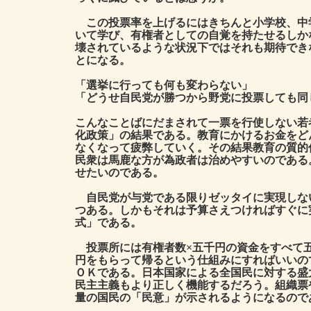
この投票率を上げるにはきちんと小学校、中
いて学び、有権者としての自覚を持たせるしか
壊されているような状況下ではそれも期待でき
とになる。
「選挙に行っても何も変わらない」
「どうせ自民党が勝つから野党に投票しても同
こんなことばにだまされて一票を行使しない若
化政策」の結果である。教育にかけるお金をど
なくなって疲弊していく。その結果教育の質的
民衆は馬鹿な方が為政者は治めやすいのである
せたいのである。
自民党が与党である限りゼッタイに実現しな
つある。しかもそれは予算さえつければすぐに
式」である。
投票所には有権者数×五千円の資金をすべて五
円をもらって帰るという仕組みにすればいいの
ＯＫである。日本国家による全国民に対する盛
民主主義もより正しく機能するだろう。組織票
量の国民の「民意」が示されるようになるので