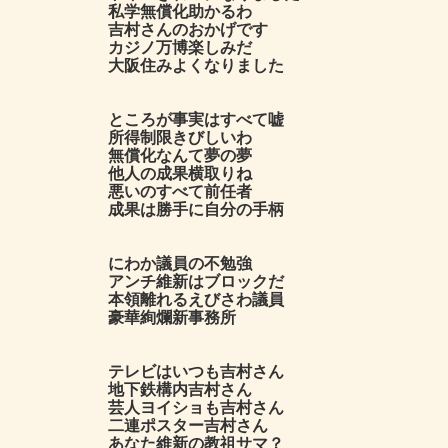
私学無償化助かるわ
吉村さんのおかげです
カジノ万博楽しみだ
大阪住みよくなりました
ところが事実はすべて嘘
所得制限きびしいわ
無償化なんて夢の夢
他人の成果横取りね
悪いのすべて前任者
成果は勝手に自分の手柄
にわか議員の不勉強
アンチ維新はブロックだ
本領離れるえびさわ議員
豪華絢爛新事務所
テレビはいつも吉村さん
地下鉄構内吉村さん
芸人ヨイショも吉村さん
二連ポスター吉村さん
あなた維新の教祖サマ？