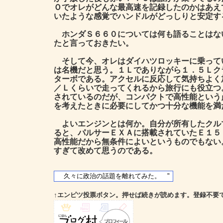
Ｏでオレがどんな最高速を記録したのかはあえ
いたような感覚でハンドルがどっしりと安定す
ホンダＳ６６０については何も語ることはな
たと言っておきたい。
そして今、オレはダイハツロッキーに乗ってい
は名機だと思う。１Ｌでありながら１．５Ｌク
ターボである。アクセルに反応して気持ちよく
／Ｌくらいで走ってくれるから旅行にも役立つ
されているのだが、コンパクトで高性能という
を考えたときに必要にしてかつ十分な機能を満
よいエンジンとは何か。自分が所有したクル
ると、パルサーＥＸＡに搭載されていたＥ１５
高性能だから無条件によいというものでもない
すぎて改めて思うのである。
↑エンピツ投票ボタン。押せば続きが読めます。登録不要