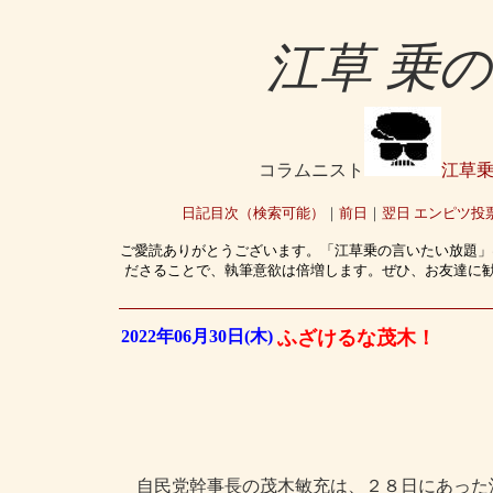
江草 乗
コラムニスト
江草
日記目次（検索可能）
｜
前日
｜
翌日
エンピツ投
ご愛読ありがとうございます。「江草乗の言いたい放題」
ださることで、執筆意欲は倍増します。ぜひ、お友達に
2022年06月30日(木)
ふざけるな茂木！
自民党幹事長の茂木敏充は、２８日にあった