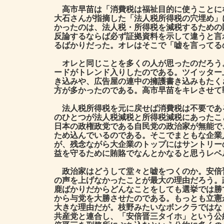
高市早苗は「消費税は福祉目的に使うことに
大石さんが指摘した「法人税所得税の穴埋め」
かったのは、法人税・所得税を減税するための
反論するならば必ず証拠資料を示して違うと言
るばかりだった。オレはそこで「嘘を言ってる
オレと同じことを多くの人が思ったのだろう
ードがトレンド入りしたのである。ツイッター
き込みや、広告屋の連中の擁護書き込みもたく
方が多かったのである。高市早苗をキレさせて
法人税所得税を元に戻せば消費税は不要であ
のひとつが法人税減税と所得税減税にあったこ
日本の政権政党である自民党の政治家が無能で
ため込んでいるのである。そこでまともな企業
が、残念ながら大企業のトップにはサントリー
益を守るために賄賂でなんとかなると思うレベ
政治家はどうして堂々と嘘をつくのか。安倍
の声を上げなかったことが最大の理由だろう。
鹿ばかりだからどんなことをしても選挙では勝
から与党を大勝させたのである。もっとも立憲
大きな理由だが。枝野みたいなボンクラではな
共産党と連合し、「安倍晋三タイホ」という公