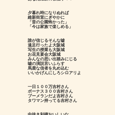
夕暮れ時になりぬれば
維新街宣にぎやかに
「昔の公園怖かった」
「今は家族で楽しめる」
誰が信じるそんな嘘
遠足行ったよ大阪城
写生の授業も大阪城
お花見宴会大阪城
みんなの思い出踏みにじる
嘘の演説言いふらす
馬鹿な信者を丸め込む
いいかげんにしろシロアリよ
一日１００万吉村さん
ボーナス３００吉村さん
ブーメランだよ吉村さん
タワマン持ってる吉村さん
中抜き利権おいしいな