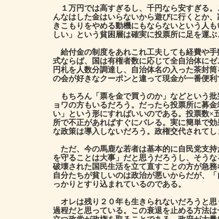
１万円では高すぎるし、千円なら安すぎる。
んなはした金はいらないから遊びに行くとか、
きこもりをやめる動機にもならないという人も
しい」という貧困層は確実に投票所に足を運ぶ
給付金の制度をあれこれ工夫しても経費や手
式ならば、国は有権者数に応じて全自治体にゼ
円札を人数分調達し、自治体名の入った茶封筒
の会が好きなクーポンと違って現金が一番便利
もちろん「票を金で買うのか」などという批
ョワの方もいるだろう。だったら投票所に募金
い」という形にすればいいのである。投票数×
所で不正があればすぐにバレる。実に簡単で効
な政策は導入しないだろう。政権交代されてし
ただ、今の馬鹿な若者は基本的に自民党支持
を守ることは大事」だと思うだろうし、そうな
破壊された国民生活を立て直すことの方が急務
自分たちが貧しいのは政治が悪いからだが、「
っかりとすり込まれているのである。
オレは残り２０年も生きられないだろうと思
過程だと思っている。この衰退を止める方法は