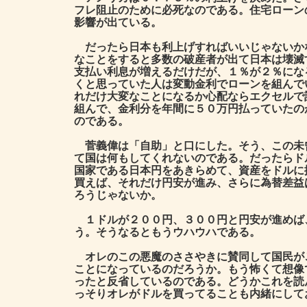
フレ阻止のために必死なのである。住宅ローン
影響が出ている。
だったら日本も利上げすればいいじゃないか
なことをすると多数の破産者が出て日本は壊滅
支払い利息が増えるだけだが、１％が２％にな
くと思っていた人は変動金利でローンを組んで
れだけ大変なことになるか心配ならエクセルで
組んで、金利分を年間に５０万円払っていたの
のである。
菅義偉は「自助」と口にした。そう、この未曾
て国は何もしてくれないのである。だったらド
国家である日本円をあきらめて、資産をドルに
買えば、それだけ円安が進み、さらに為替差益
ろうじゃないか。
１ドルが２００円、３００円と円安が進めば
う。そうなるともうウハウハである。
オレのこの悪魔のささやきに賛同して国民が
ことになっているのだろうか。もう怖くて想像
ったと反省しているのである。どうかこれを読
っそりオレがドルを買ってることも内緒にして