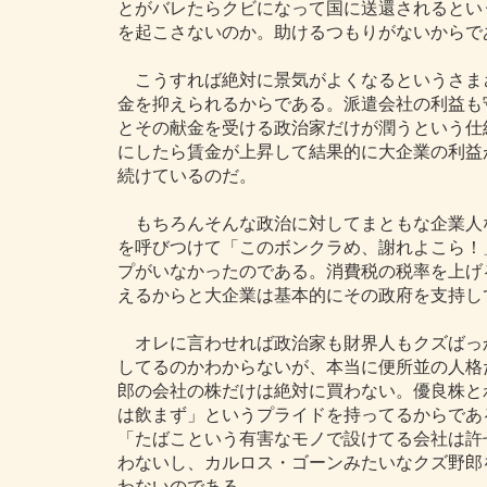
とがバレたらクビになって国に送還されるとい
を起こさないのか。助けるつもりがないからで
こうすれば絶対に景気がよくなるというさま
金を抑えられるからである。派遣会社の利益も
とその献金を受ける政治家だけが潤うという仕
にしたら賃金が上昇して結果的に大企業の利益
続けているのだ。
もちろんそんな政治に対してまともな企業人
を呼びつけて「このボンクラめ、謝れよこら！
プがいなかったのである。消費税の税率を上げ
えるからと大企業は基本的にその政府を支持し
オレに言わせれば政治家も財界人もクズばっ
してるのかわからないが、本当に便所並の人格
郎の会社の株だけは絶対に買わない。優良株と
は飲まず」というプライドを持ってるからであ
「たばこという有害なモノで設けてる会社は許
わないし、カルロス・ゴーンみたいなクズ野郎
わないのである。