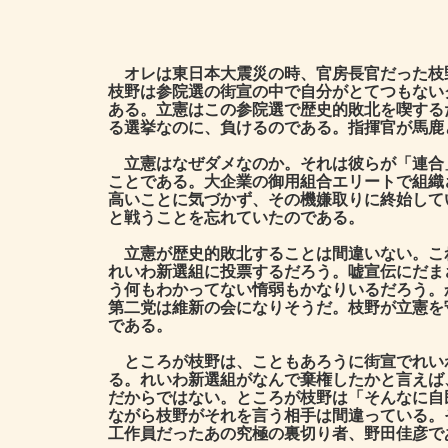
オレは東日本大震災の時、官房長官だった枝
枝野は参院選の街宣の中で自分がとてつもない
ある。立憲はこの参院選で歴史的敗北を喫する
る選挙なのに、負けるのである。指揮官が馬鹿
立憲はなぜダメなのか。それは彼らが「連合
ことである。大企業の御用組合エリートで組織
高いことに気づかず、その機嫌取りに終始して
と戦うことを忘れていたのである。
立憲が歴史的敗北することは間違いない。こ
れいわ新選組に投票するだろう。嘘宣伝にだま
う何もわかってない惰弱もかなりいるだろう。
第二党は維新の会になりそうだ。枝野が立憲を
である。
ところが枝野は、こともあろうに街宣でれい
る。れいわ新選組がなんで棄権したかと言えば
だからではない。ところが枝野は「そんなに自
ながら枝野がそれを言う相手は間違っている。
工作員だったあの究極の裏切り者、野田佳彦で