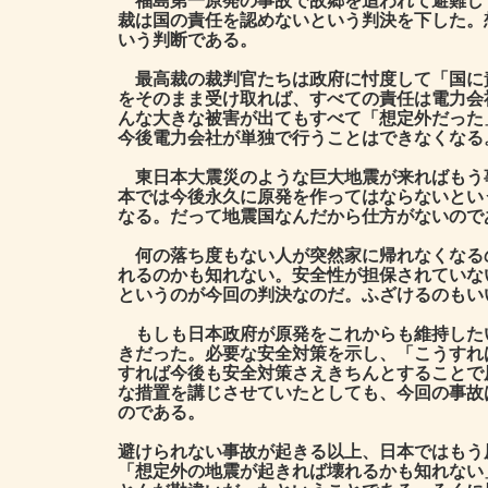
福島第一原発の事故で故郷を追われて避難し
裁は国の責任を認めないという判決を下した。
いう判断である。
最高裁の裁判官たちは政府に忖度して「国に
をそのまま受け取れば、すべての責任は電力会
んな大きな被害が出てもすべて「想定外だった
今後電力会社が単独で行うことはできなくなる
東日本大震災のような巨大地震が来ればもう
本では今後永久に原発を作ってはならないとい
なる。だって地震国なんだから仕方がないので
何の落ち度もない人が突然家に帰れなくなる
れるのかも知れない。安全性が担保されていな
というのが今回の判決なのだ。ふざけるのもい
もしも日本政府が原発をこれからも維持した
きだった。必要な安全対策を示し、「こうすれ
すれば今後も安全対策さえきちんとすることで
な措置を講じさせていたとしても、今回の事故
のである。
避けられない事故が起きる以上、日本ではもう
「想定外の地震が起きれば壊れるかも知れない