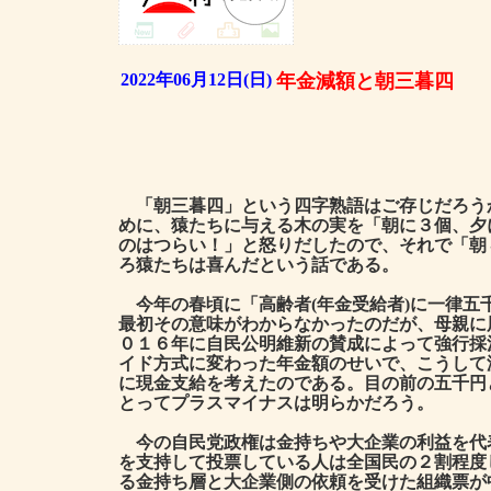
2022年06月12日(日)
年金減額と朝三暮四
「朝三暮四」という四字熟語はご存じだろう
めに、猿たちに与える木の実を「朝に３個、夕
のはつらい！」と怒りだしたので、それで「朝
ろ猿たちは喜んだという話である。
今年の春頃に「高齢者(年金受給者)に一律五
最初その意味がわからなかったのだが、母親に
０１６年に自民公明維新の賛成によって強行採
イド方式に変わった年金額のせいで、こうして
に現金支給を考えたのである。目の前の五千円
とってプラスマイナスは明らかだろう。
今の自民党政権は金持ちや大企業の利益を代
を支持して投票している人は全国民の２割程度
る金持ち層と大企業側の依頼を受けた組織票が