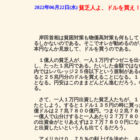
2022年06月22日(水)
貧乏人よ、ドルを買え
岸田首相は貧困対策も物価高対策も何もして
るしかないのである。そこでオレが勧めるのが
本円なんか見放して、ドルを買うのである。
１億人の貧乏人が、一人１万円ずつゼニを出
し、たった１兆円である。たいした金額ではな
内ではレバレッジ２５倍以下という規制がある
ると２５兆円分のドルを買えることになる。１
となる。円安はこのままどんどん進むだろう。
る。
さて、一人１万円出資した貧乏人たちが、１
たとしよう。すると１ドル１３５円の時に買っ
億ドルは２７兆７８００億円。つまり２兆７８
一億人で山分けすると一人あたり２７万７８０
の出資金がとりあえずは２７万７８００円にな
と出資したいという人も出てくるだろう。
アメリカは０．７５％の利上げを決めた。さ