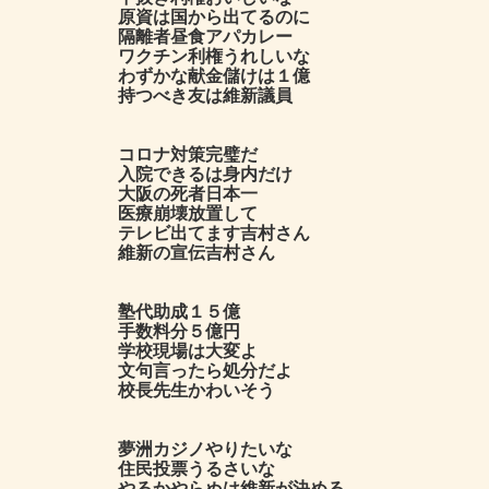
原資は国から出てるのに
隔離者昼食アパカレー
ワクチン利権うれしいな
わずかな献金儲けは１億
持つべき友は維新議員
コロナ対策完璧だ
入院できるは身内だけ
大阪の死者日本一
医療崩壊放置して
テレビ出てます吉村さん
維新の宣伝吉村さん
塾代助成１５億
手数料分５億円
学校現場は大変よ
文句言ったら処分だよ
校長先生かわいそう
夢洲カジノやりたいな
住民投票うるさいな
やるかやらぬは維新が決める