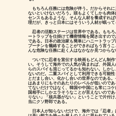
もちろん任務には危険が伴う。だからそれに
ないといけないだろう。頭もよくてしかも肉体
センスもあるような、そんな人材を養成すれば
理だが、きっと日本にはそういう人材が眠って
忍者の活動ステージは世界中である。もちろ
ートラップを仕掛けて機密情報を聞き出すので
である。日本の政治家も簡単にハニートラップ
プーチンを籠絡することができればもう言うこ
んな危険な任務に赴く人はなかなか見つからな
ついでに忍者を宣伝する映画もどんどん制作
い。そうして海外での人気が高まれば、外国人
らのスパイも混じってるかも知れない。しかし
ないのだ。二重スパイとして利用できる可能性
とだまし合い、化かし合いの世界なのである。
はあまりにもそのあたりのレベルが低いのであ
てないだけではなく、韓国や中国にも常にコケ
国相手にしかエラそうなことが言えないのであ
りない」「核兵器がない」ということで片付け
当にクソ野郎である。
日本人が知らないだけで、海外では「忍者」
は高い能力を持った超人のように思われている