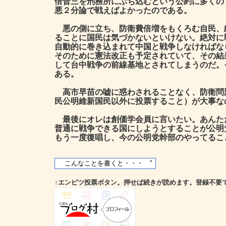
倍晋三を刑務所にぶち込むという公約に多くの
悪２分論で戦えばよかったのである。
悪の側に立ち、防衛費倍増をもくろむ自民、
ることに国民は気づかないといけない。絶対に
自動的に巻き込まれて中国と戦争しなければな
そのために憲法改正も予定されていて、その結
して台中戦争の前線基地とされてしまうのだ。
ある。
高市早苗の嘘に惑わされることなく、防衛問
民公明維新国民以外に投票すること）が大事な
最後にオレは創価学会員に言いたい。あんた
普通に戦争できる国にしようとすることが公明
もう一度復唱し、今の公明党幹部のやってるこ
↑エンピツ投票ボタン。押せば続きが読めます。登録不要