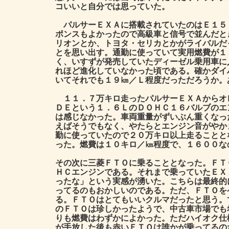
コいいと自分では思っていた。
パルサーＥＸＡに搭載されていたのはＥ１５
ポンスもよかったので高級車と信号で並んだと
リオンとか、トヨタ・セリカとかがライバルだ
とを思い出す。通勤に使っていて実用燃費が１
く、いすずが発売していたディーゼル乗用車に
れほど進化していなかった頃である。確かダイ
いてそれでも１９㎞／Ｌ程度だっただろうか。
１１．７万キロ走ったパルサーＥＸＡからオ
ＤＥという１．６ＬのＤＯＨＣ１６バルブのエ
は感じなかった。車両重量がずいぶん重くなっ
えばそうでもなく、やたらとエンジン音がやか
勤に使っていたので２０万キロ以上走ることと
った。燃費は１０キロ／㎞程度で、１６００な
その次に三菱ＦＴＯに乗ることとなった。ＦＴ
ＨＣエンジンである。それまで乗っていたＥＸ
ったな」という実感が湧いた。こちらは最終的
ってるのもおかしいのである。ただ、ＦＴＯを
る。ＦＴＯはとてもいいクルマだったと思う。
のＦＴＯは珍しかったようで、中古車市場でも
りも燃費はわずかによかった。ただハイオク仕
が手放した後も赤いＦＴＯは誰かが乗ってるの