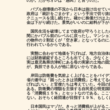
のか。だからオレは「愚民」と言うのだ。
バブル崩壊後の不況から日本は抜け出せてい
政府は「統計をごまかす」という手法で切り抜
クニュースを流し続けた。確かに株価だけは上
金は下がり続けた。景気がいいのに給料が下が
国民生活を破壊してまで政府が守ろうとした
間にかバブル前のレベルに戻ったし。マンショ
の物件の２割近くが「空き家」となってるのに
行われているからである。
実態に合わせて地価を下げれば、地方自治体
には財政破綻するところも出てくる。少なくと
実は鹿児島県坊津町にある母の実家の土地の固
が、負担できる人が他に居ないからである。
岸田は防衛費を気前よく上げることをバイデ
省の連中は「困ったときは消費税」と考えてる
げればいい」と官僚たちは考えていた。今回の
ある。防衛費の増額を主張する自民党公明党国
る「消費税１５％」とセットなのである。ここ
ない。おそらく経団連が目指す１９％、もしく
日本国民はマゾだ。きっと消費税が上がるこ