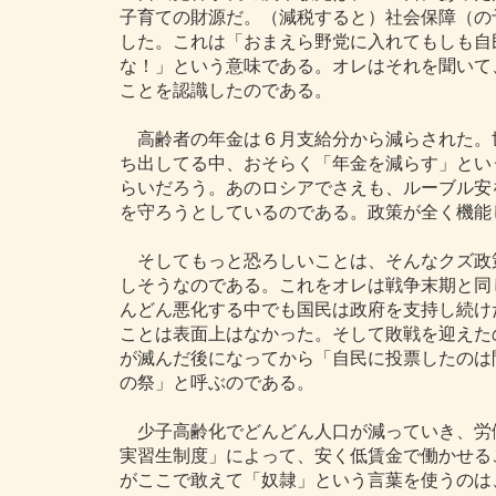
子育ての財源だ。（減税すると）社会保障（の
した。これは「おまえら野党に入れてもしも自
な！」という意味である。オレはそれを聞いて
ことを認識したのである。
高齢者の年金は６月支給分から減らされた。
ち出してる中、おそらく「年金を減らす」とい
らいだろう。あのロシアでさえも、ルーブル安
を守ろうとしているのである。政策が全く機能
そしてもっと恐ろしいことは、そんなクズ政
しそうなのである。これをオレは戦争末期と同
んどん悪化する中でも国民は政府を支持し続け
ことは表面上はなかった。そして敗戦を迎えた
が滅んだ後になってから「自民に投票したのは
の祭」と呼ぶのである。
少子高齢化でどんどん人口が減っていき、労
実習生制度」によって、安く低賃金で働かせる
がここで敢えて「奴隷」という言葉を使うのは