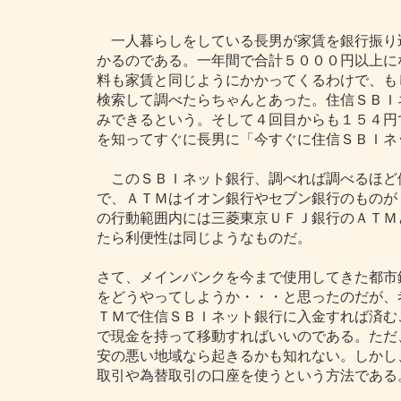
一人暮らしをしている長男が家賃を銀行振り
かるのである。一年間で合計５０００円以上に
料も家賃と同じようにかかってくるわけで、も
検索して調べたらちゃんとあった。住信ＳＢＩ
みできるという。そして４回目からも１５４円
を知ってすぐに長男に「今すぐに住信ＳＢＩネ
このＳＢＩネット銀行、調べれば調べるほど
で、ＡＴＭはイオン銀行やセブン銀行のものが
の行動範囲内には三菱東京ＵＦＪ銀行のＡＴＭ
たら利便性は同じようなものだ。
さて、メインバンクを今まで使用してきた都市
をどうやってしようか・・・と思ったのだが、
ＴＭで住信ＳＢＩネット銀行に入金すれば済む
で現金を持って移動すればいいのである。ただ
安の悪い地域なら起きるかも知れない。しかし
取引や為替取引の口座を使うという方法である