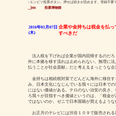
↑エンピツ投票ボタン。押せば続きが読めます。登録不要
_)m
投票博物館
企業や金持ちは税金を払っ
2016年01月07日
(木)
すべきだ
法人税を下げれば企業が国内回帰するのだろ
外に本拠を移す流れは止められない。無理に法
払うことが社会貢献」だと考えるまっとうな企
金持ちは相続税対策でどんどん海外に移住す
み、日本文化になじんでいる我々には日本での
にはない価値がある。テロのない治安の良さ、
ろ我々が目指すべき価値というのは、「税金が
ではないのか。ゼニで日本国籍が買えるような
お正月のテレビには渋谷１０９で販売される