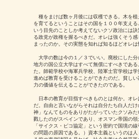
種をまけば数ヶ月後には収穫できる。木を植
を育てるということはその国を１００年支える
いう目先のことしか考えてないクソ政治には訣
る政党が政権を握るべきだ。オレは強くそう感
まったのか。その実態を知れば知るほどオレは
大学の数は今の１／３でいい。廃校にした分
地方の国公立大学はすべて無償にすべきである
た。師範学校や海軍兵学校、陸軍士官学校は学
進めば教育を受けることができたのだ。貧しい
力の価値を伝えることができたのである。
日本の教育が目指すべきものとは何か。オレ
だ。自由と言いながらそれは自分たち白人だけ
神」なんてものをありがたがっていたクソみた
戮したのがスペインであり、オスマン帝国の領
「サイクス・ピコ協定」という密約で国境の線
の問題の原因である。）資本主義というのは人