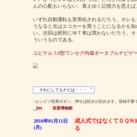
んの心配もいらない。衰えゆく記憶力を思えば
いずれ自動運転も実用化されるだろう。オレも
うなると次はエコカーを買うことになるかも知
い。次回は絶対にＭＴ車は買わないだろう。そ
ういうものである。
ユピテル 5.0型ワンセグ内蔵ポータブルナビゲーシ
↑エンピツ投票ボタン。押せば続きが読めます。登録不要
_)m
投票博物館
成人式ではなくてＤＱＮ
2016年01月11日
(月)
る