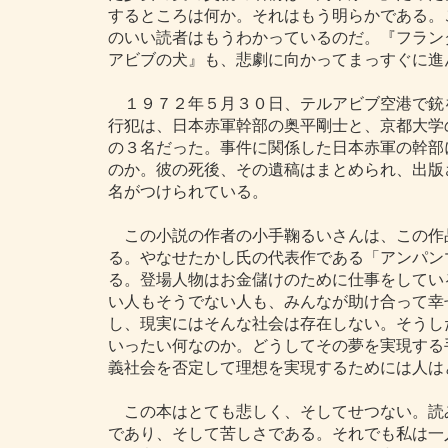
するところは何か。それはもう明らかである。
のいい読者はもうわかっているのだ。『フラン
アビブの犬』も、悲劇に向かってまっすぐに進
１９７２年５月３０日、テルアビブ空港で銃
行犯は、日本赤軍幹部の奥平剛士と、京都大学
の３名だった。事件に関係した日本赤軍の幹部
のか。彼の死後、その遺稿はまとめられ、出版
名がつけられている。
この小説の作者の小手鞠るいさんは、この作
る。やなせたかし氏の代表作である「アンパン
る。登場人物はお金儲けのために仕事をしてい
い人もそうでない人も、みんなが助け合って幸
し、現実にはそんな社会は存在しない。そうし
いったい何なのか。どうしてその夢を実現する
義社会を否定して理想を実現するためには人は
この本はとても悲しく、そしてせつない。読
であり、そして苦しさである。それでも私は一