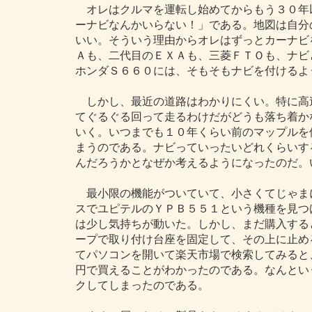
オレはクルマを運転し始めてからもう３０年
ーナビなんかいらない！」である。地図は自分
いい。そういう理由からオレはずっとカーナビ
Ａも、二代目のＥＸＡも、三菱ＦＴＯも、ナビ
ホンダＳ６６０には、そもそもナビを付けるよ
しかし、最近の道路はわかりにくい。特に高
てぐるぐる回って走るわけだがどうも落ち着か
いく。いつまでも１０年くらい前のマップルを
まうのである。ナビっていったいどれくらいす
んだろうかとなぜか考えるようになったのだ。
最小限の機能がついていて、小さくてじゃま
スでユピテルのＹＰＢ５５１という機種を見つ
は少し気持ちが動いた。しかし、まだ購入する
ープで取り付け台座を固定して、その上に止め
てパソコンを開いて楽天市場で検索してみると
円で買えることがわかったのである。なんとい
クしてしまったのである。