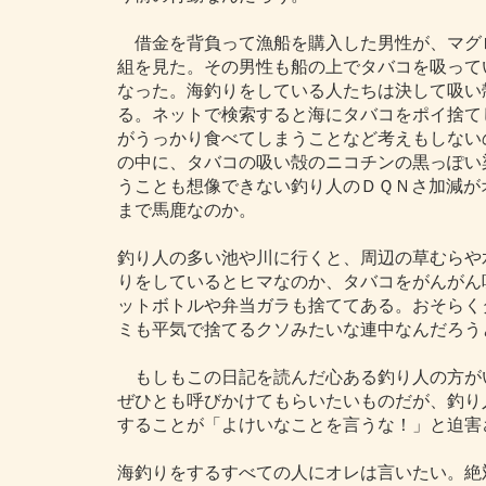
借金を背負って漁船を購入した男性が、マグ
組を見た。その男性も船の上でタバコを吸って
なった。海釣りをしている人たちは決して吸い
る。ネットで検索すると海にタバコをポイ捨て
がうっかり食べてしまうことなど考えもしない
の中に、タバコの吸い殻のニコチンの黒っぽい
うことも想像できない釣り人のＤＱＮさ加減が
まで馬鹿なのか。
釣り人の多い池や川に行くと、周辺の草むらや
りをしているとヒマなのか、タバコをがんがん
ットボトルや弁当ガラも捨ててある。おそらく
ミも平気で捨てるクソみたいな連中なんだろう
もしもこの日記を読んだ心ある釣り人の方が
ぜひとも呼びかけてもらいたいものだが、釣り
することが「よけいなことを言うな！」と迫害
海釣りをするすべての人にオレは言いたい。絶