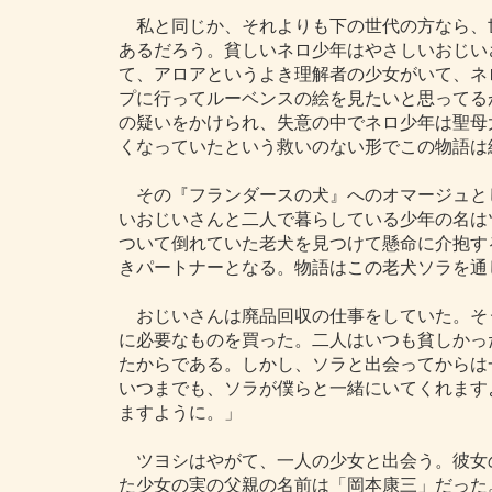
私と同じか、それよりも下の世代の方なら、
あるだろう。貧しいネロ少年はやさしいおじい
て、アロアというよき理解者の少女がいて、ネ
プに行ってルーベンスの絵を見たいと思ってる
の疑いをかけられ、失意の中でネロ少年は聖母
くなっていたという救いのない形でこの物語は
その『フランダースの犬』へのオマージュと
いおじいさんと二人で暮らしている少年の名は
ついて倒れていた老犬を見つけて懸命に介抱す
きパートナーとなる。物語はこの老犬ソラを通
おじいさんは廃品回収の仕事をしていた。そ
に必要なものを買った。二人はいつも貧しかっ
たからである。しかし、ソラと出会ってからは
いつまでも、ソラが僕らと一緒にいてくれます
ますように。」
ツヨシはやがて、一人の少女と出会う。彼女
た少女の実の父親の名前は「岡本康三」だった