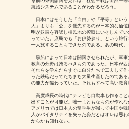
る前の東側諸国を見れば、社会主義は全然平等
統治システムであることがわかるだろう。
日本にはそうした「自由」や「平等」という
人」よりも「公」を優先するのが日本的な価値
明が奴隷を容認し植民地の搾取にいそしんでい
っていた。庶民でも「お伊勢参り」という旅行
一人旅することもできたのである。あの時代、
黒船によって日本は開国させられたが、軍事
教育の分野は誇るべきものであった。日本が西
それらを学んだらすぐに自分たちで工夫して作
った鉄砲だってたちまち大量生産したのである
の能力が備わっていた。それもすべて高い教育
高度成長の時代にテレビも自動車も作ること
出すことが可能だ。唯一まともなものが作れな
アメリカでは日本人の留学生が減って中国や韓
人がバイタリティを失った姿だとはオレは思わ
からかも知れない。