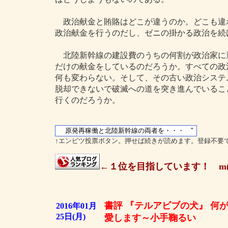
政治献金と賄賂はどこが違うのか。どこも違
政治献金を行うのだし、ゼニの掛かる政治を続
北陸新幹線の建設費のうちの何割が政治家に
だけの献金をしているのだろうか。すべての政
何も変わらない。そして、その古い政治システ
脱却できないで破滅への道を突き進んでいるこ
行くのだろうか。
↑エンピツ投票ボタン。押せば続きが読めます。登録不要
←１位を目指しています！ m(
書評 『テルアビブの犬』 何
2016年01月
25日(月)
愛します～小手鞠るい