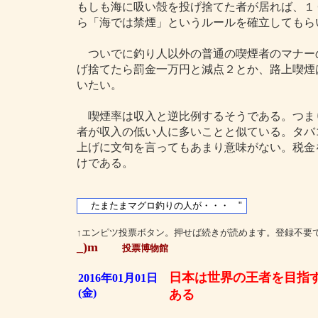
もしも海に吸い殻を投げ捨てた者が居れば、１
ら「海では禁煙」というルールを確立してもら
ついでに釣り人以外の普通の喫煙者のマナー
げ捨てたら罰金一万円と減点２とか、路上喫煙
いたい。
喫煙率は収入と逆比例するそうである。つま
者が収入の低い人に多いことと似ている。タバ
上げに文句を言ってもあまり意味がない。税金
けである。
↑エンピツ投票ボタン。押せば続きが読めます。登録不要
_)m
投票博物館
日本は世界の王者を目指
2016年01月01日
(金)
ある