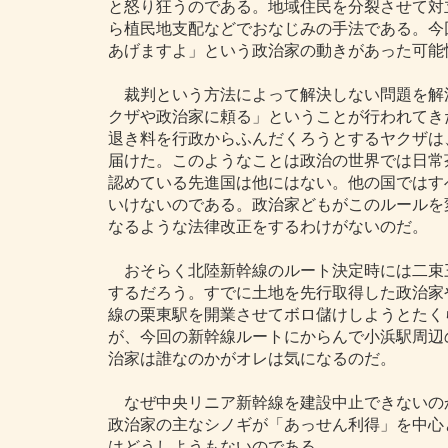
と怒り狂うのである。地域住民を分裂させて対
ら植民地支配などでおなじみの手法である。今
あげますよ」という政治家の動きがあった可能
裁判という方法によって解決しない問題を解
クザや政治家に頼る」ということが行われてき
退き料を行政からふんだくろうとするヤクザは
届けた。このようなことは政治の世界では日常
認めている先進国は他にはない。他の国ではす
いけないのである。政治家どもがこのルールを
なるような法律改正をするわけがないのだ。
おそらく北陸新幹線のルート決定時には二束
するだろう。すでに土地を先行取得した政治家
線の栗東駅を開業させてボロ儲けしようとたく
が、今回の新幹線ルートにからんで小浜駅周辺
治家は誰なのかがオレは気になるのだ。
なぜ中央リニア新幹線を建設中止できないの
政治家の主なシノギが「あっせん利得」を中心
はどうしようもないのである。