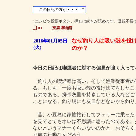
↑エンピツ投票ボタン。押せば続きが読めます。登録不要
_)m
投票博物館
なぜ釣り人は吸い殻を投
2016年01月05日
(火)
のか？
今日の日記は喫煙者に対する偏見が強く入って
釣り人の喫煙率は高い。そして漁業従事者の
る。もしも「一度も吸い殻の投げ捨てをしたこ
ものである。携帯灰皿を持参している人などご
ことになる。釣り場にも灰皿などないから釣り
昔、小豆島に家族旅行してフェリーに乗った
を見てとてもオレは不思議に思ったのである。
ないというマナーくらいないのかと。おそらく
り前の行動なんだろう。