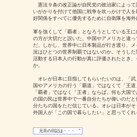
憲法９条の改正論が自民党の政治家によって
いがかりを付けて他国に戦争を吹っかけで人を
好関係をすべてに優先するために自衛隊を海外
軍を強くして「覇者」となろうとしている王に
の方が大切だと説いた。中国やアメリカと違っ
だ。しかし、世界中に日本製品が行き渡り、メ
況はひとつの世界制覇ではないのか。そうした
活動する日本人の行動が真に評価されたとき、
か。
オレが日本に目指してもらいたいのは、「武
国やアメリカの行う「覇道」ではなくて「王道
「覇者」ではなく「王者」ならば、何も大国で
の国の民は世界中で一番自分たちが偉いのだと
分たちの国をただ信じている。オレは日本がそ
外国人が「この国で暮らしたい」と思ってくれ