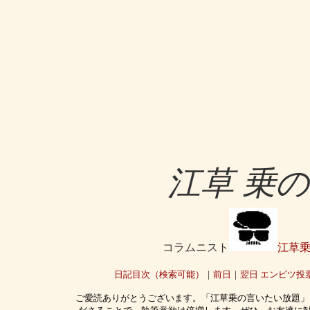
江草 乗
コラムニスト
江草
日記目次（検索可能）
｜
前日
｜
翌日
エンピツ投
ご愛読ありがとうございます。「江草乗の言いたい放題」