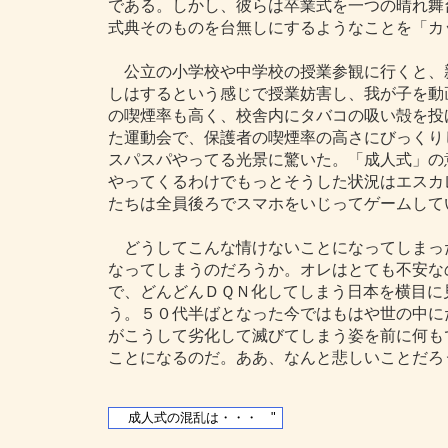
である。しかし、彼らは卒業式を一つの晴れ舞
式典そのものを台無しにするようなことを「カ
公立の小学校や中学校の授業参観に行くと、
しはするという感じで授業妨害し、我が子を動
の喫煙率も高く、校舎内にタバコの吸い殻を投
た運動会で、保護者の喫煙率の高さにびっくり
スパスパやってる光景に驚いた。「成人式」の
やってくるわけでもっとそうした状況はエスカ
たちは全員後ろでスマホをいじってゲームして
どうしてこんな情けないことになってしまっ
なってしまうのだろうか。オレはとても不安な
で、どんどんＤＱＮ化してしまう日本を横目に
う。５０代半ばとなった今ではもはや世の中に
がこうして劣化して滅びてしまう姿を前に何も
ことになるのだ。ああ、なんと悲しいことだろ