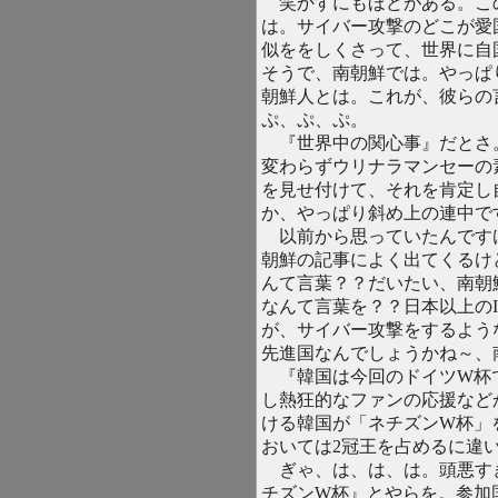
笑かすにもほどがある。こ
は。サイバー攻撃のどこが愛
似ををしくさって、世界に自
そうで、南朝鮮では。やっぱ
朝鮮人とは。これが、彼らの
ぷ、ぷ、ぷ。
『世界中の関心事』だとさ
変わらずウリナラマンセーの
を見せ付けて、それを肯定し
か、やっぱり斜め上の連中で
以前から思っていたんです
朝鮮の記事によく出てくるけ
んて言葉？？だいたい、南朝
なんて言葉を？？日本以上の
が、サイバー攻撃をするよう
先進国なんでしょうかね～、
『韓国は今回のドイツW杯で
し熱狂的なファンの応援など
ける韓国が「ネチズンW杯」
おいては2冠王を占めるに違
ぎゃ、は、は、は。頭悪す
チズンW杯』とやらを。参加