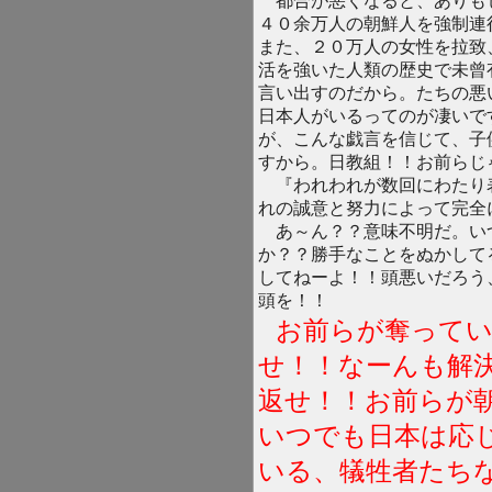
都合が悪くなると、ありも
４０余万人の朝鮮人を強制連
また、２０万人の女性を拉致
活を強いた人類の歴史で未曾
言い出すのだから。たちの悪
日本人がいるってのが凄いで
が、こんな戯言を信じて、子
すから。日教組！！お前らじ
『われわれが数回にわたり
れの誠意と努力によって完全
あ～ん？？意味不明だ。い
か？？勝手なことをぬかして
してねーよ！！頭悪いだろう
頭を！！
お前らが奪ってい
せ！！なーんも解
返せ！！お前らが
いつでも日本は応
いる、犠牲者たち