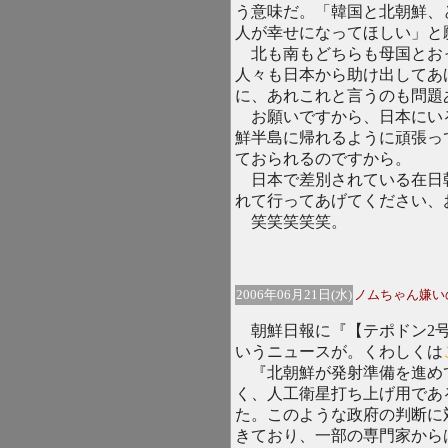
う意味だ。「韓国と北朝鮮、
人が幸せになってほしい」と
北も南もどちらも母国とお
人々も日本から助け出してあ
に、あれこれと言うのも問題
お願いですから、日本にい
鮮半島に帰れるように頑張っ
ておられるのですから。
日本で差別されている在日
れて行ってあげてください、
笑笑笑笑笑。
2006年06月21日(水)
ノムちゃん嫌い
朝鮮日報に『【テポドン2号
いうニュースが。くわしくは
『北朝鮮が発射準備を進めて
く、人工衛星打ち上げ用であ
た。このような政府の判断に
きており、一部の専門家から