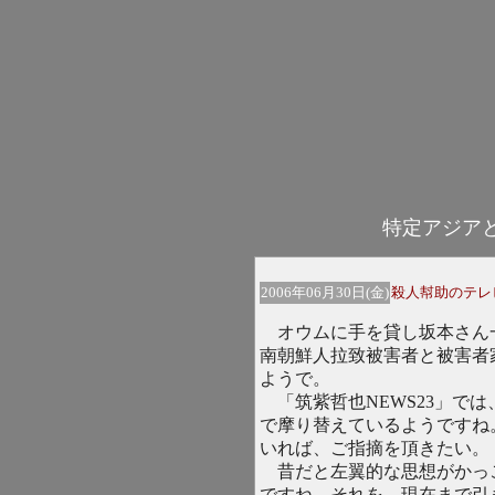
特定アジア
2006年06月30日(金)
殺人幇助のテレ
オウムに手を貸し坂本さん
南朝鮮人拉致被害者と被害者
ようで。
「筑紫哲也NEWS23」で
で摩り替えているようですね
いれば、ご指摘を頂きたい。
昔だと左翼的な思想がかっ
ですね。それを、現在まで引