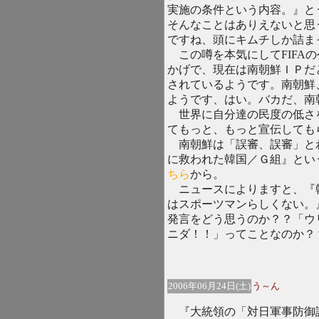
実施の条件という内容。』と
そんなことはありえないと思
ですね、頭にキムチしか詰ま
この噂を本気にしてFIFA
かげで、現在は南朝鮮ＩＰだ
されているようです。南朝鮮、
ようです、はい。バカだ、南
世界に自分達の民度の低さ
てもっと、もっと宣伝しても
南朝鮮は「誤審、誤審」と
に救われた韓国／Ｇ組』とい
ちら
から。
ニュースによりますと、『
はスポーツマンらしくない。
発言をどう思うのか？？「ウ
ニダ！！」ってことなのか？
2006年06月24日(土)
う～ん
『大統領の「対日軍事防御