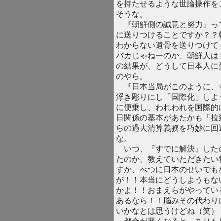
を持たせるような世論操作を
そうな。
『朝鮮側の誠意と努力』っ
に送りつけることですか？？
わからない遺骨を送りつけて
バカじゃねーのか、朝鮮人は
の結果が、どうして日本人に
のやら。
『日本当局がこのように、
浮き彫りにし「国際化」しよ
に便乗し、われわれを国際的
日関係の基本があたかも「拉
らの過去清算義務を巧妙に回
な。
いつ、『すでに解決』した
たのか、教えていただきたい
すか、べつに日本のせいでも
が！！本当にどうしようもな
かよ！！おまえらがやってい
あるなら！！脳みその代わり
いかなとは思うけどね（笑）