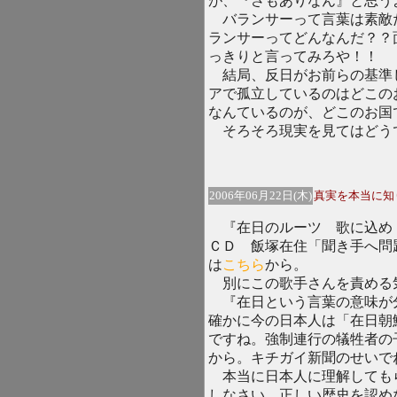
が、『さもありなん』と思う
バランサーって言葉は素敵
ランサーってどんなんだ？？
っきりと言ってみろや！！
結局、反日がお前らの基準
アで孤立しているのはどこの
なんているのが、どこのお国
そろそろ現実を見てはどう
2006年06月22日(木)
真実を本当に知
『在日のルーツ 歌に込め
ＣＤ 飯塚在住「聞き手へ問
は
こちら
から。
別にこの歌手さんを責める
『在日という言葉の意味が
確かに今の日本人は「在日朝
ですね。強制連行の犠牲者の
から。キチガイ新聞のせいで
本当に日本人に理解しても
しなさい。正しい歴史を認め