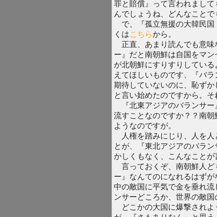
罪と賠償』って言われまして
んでしょうね、どんなことで
で、『孤立無援の大韓民国 
くは
こちら
から。
正直、あまり読んでも意味
ー』だと南朝鮮は自国をマン
が北朝鮮にすりすりしている
えてほしいものです、『バラ
期待していないのに、恥ずか
と言い始めたのですから。そ
『北東アジアのバランサー
流すことなのですか？？南朝
ようなのですが。
人権を踏みにじり、人を人
とが、『東北アジアのバラン
かしくもなく、こんなことが
言っておくぞ、南朝鮮人ど
ー』なんてのになれるはずが
中の敵国に平気で金を垂れ流
ンサーどころか、世界の敵国
どこかの大国に爆撃されよ