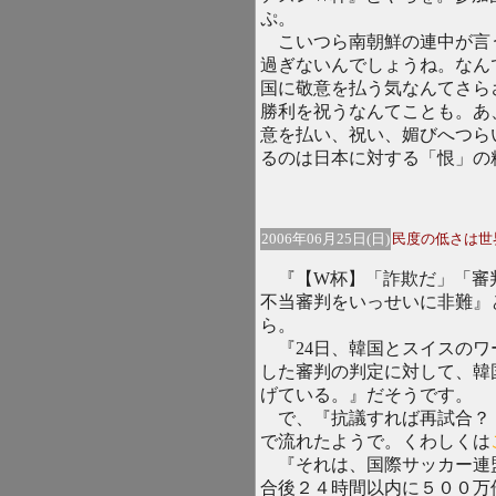
ぷ。
こいつら南朝鮮の連中が言
過ぎないんでしょうね。なん
国に敬意を払う気なんてさら
勝利を祝うなんてことも。あ
意を払い、祝い、媚びへつら
るのは日本に対する「恨」の
2006年06月25日(日)
民度の低さは世
『【W杯】「詐欺だ」「審
不当審判をいっせいに非難』
ら。
『24日、韓国とスイスのワ
した審判の判定に対して、韓
げている。』だそうです。
で、『抗議すれば再試合？
で流れたようで。くわしくは
『それは、国際サッカー連
合後２４時間以内に５００万