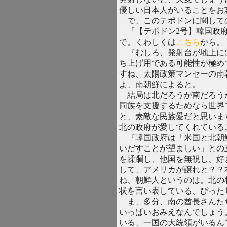
優しい日本人がいることをお
で、このテポドンに関して
『【テポドン2号】韓国政府
で。くわしくは
こちら
から。
『むしろ、発射台が地上に
ち上げ用である可能性が極め
すね、太陽政策マンセーの南
よ、南朝鮮によると。
結局は北だろうが南だろう
同族を支援するためなら世界
と、素敵な民族愛だと思いま
北の政府が愛してくれている
『韓国政府は「米国と北朝
いだすことが望ましい」との
を蹂躙し、他国を無視し、好
して、アメリカが譲れと？？
ね、朝鮮人というのは。北の
状を言い表している、ぴった
ま、多分、南の酋長さんた
いっぱいおみえなんでしょう
いる、一国の大統領がいるん