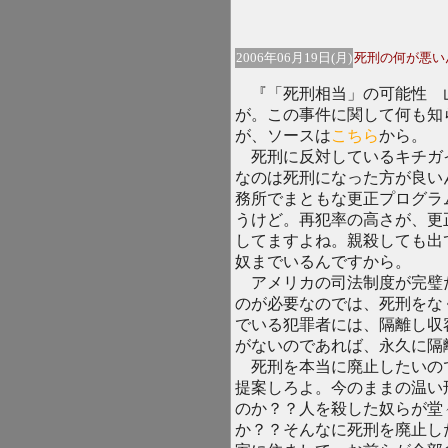
2006年06月19日(月)
死刑の何が悪い
『「死刑相当」の可能性 
が。この事件に関して何も知
が、ソースは
こちら
から。
死刑に反対しているキチガ
なのは死刑になった方が良い
務所でまともな更正プログラ
うけど。再犯率の高さが、更
してますよね。親殺しても出
奴までいるんですから。
アメリカの司法制度が完璧
のが必要なのでは、死刑をな
でいる犯罪者には、隔離し収
がないのであれば、永久に隔
死刑を本当に廃止したいの
提案しろよ。今のままの温い
のか？？人を殺した奴らが堂
か？？そんなに死刑を廃止し