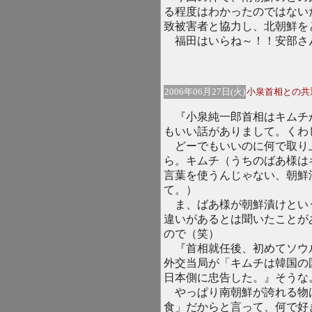
る程度はわかったのではない
致被害者と協力し、北朝鮮を
福田はいらね～！！安部さ
2006年06月27日(火)
小泉首相との共
『小泉純一郎首相はキムチ
もいい話がありまして。くわ
どーでもいいのに何で取り
ら。キムチ（うちのばあ様は
言葉を使うんじゃない、朝鮮
て。）
ま、ばあ様が朝鮮漬けとい
違いがあるとは聞いたことが
ので（笑）
『首相就任後、初めてソウ
外交当局が「キムチは韓国の
日本側に忠告した。』そうな
やっぱり南朝鮮が誇れる物
食」だからと言って、何で好