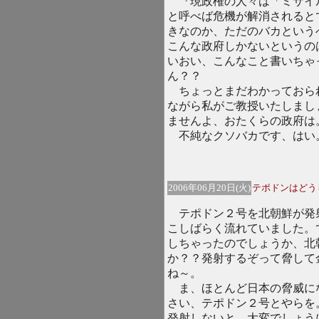
『現政権の人々は「ミサイ
と呼べば危機が解消されると
きなのか、ただのバカという
こんな政府しかないというの
いおい、こんなこと書いちゃ
ん？？
ちょっとまだわかっておら
ながら私がご教授いたしまし
ませんよ、おたくらの政府は
不純なクソバカです、はい
2006年06月20日(火)
テポドンはどう
テポドン２号を北朝鮮が発
こしばらく流れていました。
しちゃったのでしょうか、北
か？？発射するぞって脅して
ね～。
ま、ほとんど日本の脅威に
さい、テポドン２号とやらを
発射しないと、大変でしょう