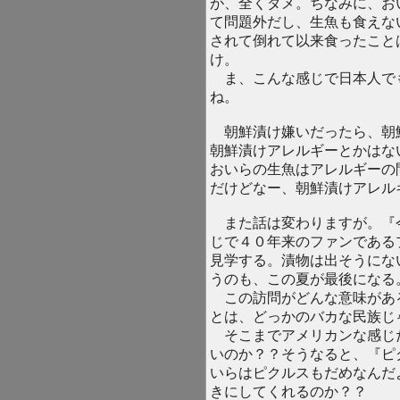
が、全くダメ。ちなみに、お
て問題外だし、生魚も食えな
されて倒れて以来食ったこと
け。
ま、こんな感じで日本人で
ね。
朝鮮漬け嫌いだったら、朝
朝鮮漬けアレルギーとかはな
おいらの生魚はアレルギーの
だけどなー、朝鮮漬けアレル
また話は変わりますが。『
じで４０年来のファンである
見学する。漬物は出そうにな
うのも、この夏が最後になる
この訪問がどんな意味があ
とは、どっかのバカな民族じ
そこまでアメリカンな感じ
いのか？？そうなると、『ピ
いらはピクルスもだめなんだ
きにしてくれるのか？？