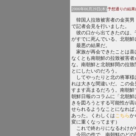
2006年06月29日(木)
予想通りの結果
韓国人拉致被害者の金英男
で記者会見を行いました。
彼の口から出てきたのは、
がすでに死んでいる、北朝鮮
最悪の結果だ。
家族が再会できたことは喜
なくとも南朝鮮の拉致被害者
な。南朝鮮と北朝鮮間の拉致
とにしたいのだろう。
してやったりと北の将軍様
れは大きな間違いだ。この会
すます高まるだろう。南朝鮮
朝鮮日報のコラムに「北朝鮮
きを図ろうとする可能性が高
せられるようなことになれば
あった。くわしくは
こちら
か
変に重くなってます）
これで終わりになるわけが
今回の件で、南朝鮮のどの