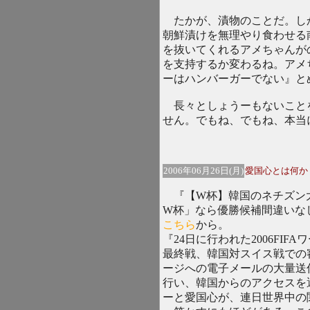
たかが、漬物のことだ。し
朝鮮漬けを無理やり食わせる
を抜いてくれるアメちゃんが
を支持するか変わるね。アメ
ーはハンバーガーでない』と
長々としょうーもないこと
せん。でもね、でもね、本当
2006年06月26日(月)
愛国心とは何か
『【W杯】韓国のネチズン大暴
W杯」なら優勝候補間違いな
こちら
から。
『24日に行われた2006FI
最終戦、韓国対スイス戦での審
ージへの電子メールの大量送
行い、韓国からのアクセスを
ーと愛国心が、連日世界中の