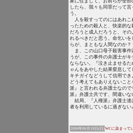
家に住まして、お前らが全部
したら、我々も同罪だって言
う。
人を殺すってのにはあれこ
ったための殺人と、快楽的な
だろうと成人だろうと、その
れるべきだと思う。命乞いを
らが、まともな人間なのか？
ま、この山口母子殺害事件
うが、この事件の弁護士がキ
ならない。『泣き止ませるた
ゃんをあやした結果窒息して
キチガイなどうして信用でき
どう考えてもありえないこと
派』と言われる弁護士なので
派』弁護士共です、間違いな
結局、『人権派』弁護士達
者を利用しているに過ぎない
2006年06月18日(日)
WCに染まって