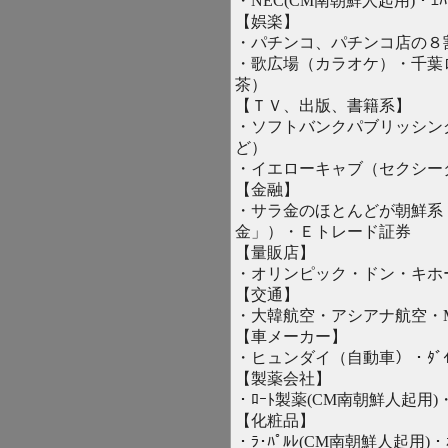
・NEC(CM南朝鮮人起用)・ｴ
【娯楽】
・パチンコ、パチンコ店の８
・歌広場（カラオケ）・千葉
茶）
【ＴＶ、出版、書籍系】
・ソフトバンクパブリッシン
ど）
・イエローキャブ（セクシー
【金融】
・サラ金のほとんどが朝鮮系
金」）・Ｅトレード証券
【量販店】
・オリンピック・ドン・キホ
【交通】
・大韓航空・アシアナ航空・
【車メーカー】
・ヒュンダイ（自動車）・ﾀﾞｲ
【製薬会社】
・ﾛｰﾄ製薬(CM南朝鮮人起用)・ｳ
【化粧品】
・ﾗ･ﾊﾟﾙﾚ(CM南朝鮮人起用)・