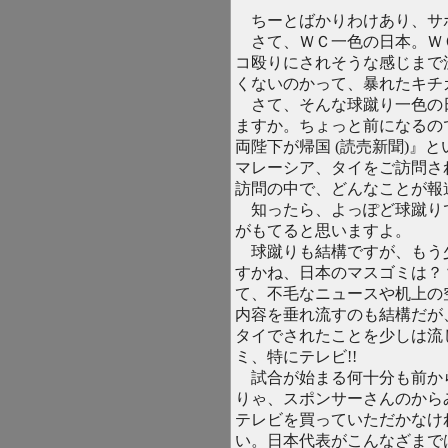
ちーとばかりわけあり、サ
さて、ＷＣ一色の日本。Ｗ
コ殴りにされそうな感じまで
くないのかって、暴れたキチ
さて、そんな球蹴り一色の
ますか。ちょっと前になるの
両陛下が帰国 (読売新聞)』
マレーシア、タイをご訪問さ
訪問の中で、どんなことが報
知ったら、よっぽど球蹴り
がもてると思いますよ。
球蹴りも結構ですが、もう
すかね、日本のマスゴミは？
て、不毛なニュースや机上の
内容を垂れ流すのも結構だが
タイでされたことを少しは流
ミ、特にテレビ!!
試合が始まる何十分も前か
りゃ、スポンサーさんのから
テレビを買っていただかなけ
い。日本代表がこんなざまで