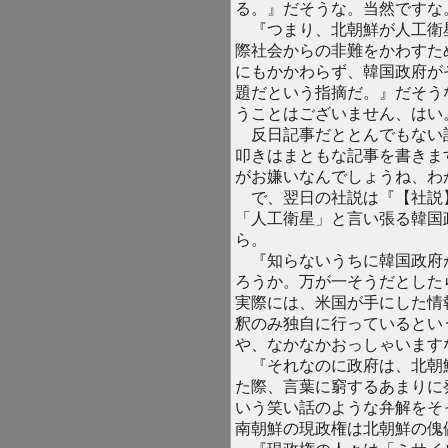
る。』だそうな。当然ですな
『つまり、北朝鮮が人工衛
際社会からの非難をかわすた
にもかかわらず、韓国政府が
題だという指摘だ。』だそう
うことはございません、はい
反日記事だととんでもない
叩きはまともな記事を書きま
がお嫌いなんでしょうね、わ
で、翌日の社説は『【社説
「人工衛星」と言い張る韓国
ら。
『知らないうちに韓国政府
ろうか。万が一そうだとした
実際には、米国が手にした情
釈のみ独自に行っているとい
や、なかなかおっしゃいます
『それなのに政府は、北朝鮮
た際、言葉に窮するあまりに
いう笑い話のような弁解をそ
南朝鮮の現政権は北朝鮮の傀