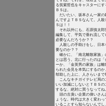
る筑紫哲也をキャスターにす
ＢＳは。
だいたい、坂本さん一家の
んですよＴＢＳなんて。人殺
Ｓは！！
それ以外にも、石原慎太郎
編集して、平気で垂れ流して
必要なんだろうか？？
人殺しの手助けをし、日本
要なのか？？
確かに、「南北離散家族」
とは思う。北に行ったのは「
ーか、「金英男の家族」は離
られた会見を本気にするのか
幇助した上に、人さらいま
こんなキチガイテレビ局の
いい加減にしないとＴＢＳの
するな、絶対に買うなってね
頭の古臭い企業の偉いさん
ょうな。時代は大きく変わっ
いることすら知らないんでし