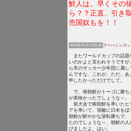
鮮人は。早くその
ら？？正直、引き
売国奴もを！！
2006年06月14日(水)
テーハミンゴッ
またワールドカップの話題
いのかよと言われそうですが
ら市のサッカー少年団に属し
んですな、これが。ただ、あ
申したかっただけでして。
で、南朝鮮がトーゴに勝ち
が美味かったでしょうな～。
前大会で南朝鮮を率いたヒ
アを率いて、宿敵に日本をぼ
朝鮮が鮮やかな逆転勝ちで、
たのでしょうな～、朝鮮の人
びましたよ、はい。