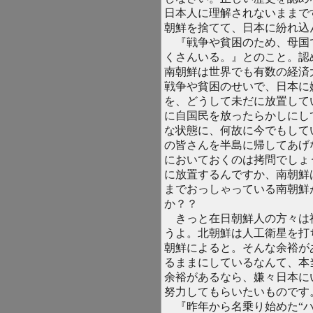
日本人に理解されないままで
朝鮮を捨てて、日本に紛れ込
『戦争や貧困のため、母国
くさんいる。』とのこと。認
南朝鮮は世界でも有数の経済
戦争や貧困のせいで、日本に
を、どうして未だに放置して
に自国民を放ったらかしにし
な状態に、何故に今でもして
の皆さんを半島に帰してあげ
においておくのは拷問でしょ
に放置するんですか、南朝鮮
までおっしゃっている南朝鮮
か？？
きっと在日朝鮮人の方々は
うよ。北朝鮮は人工衛星を打
朝鮮によると。そんな余裕が
るままにしているなんて、本
余裕があるなら、嫌々日本に
努力してもらいたいものです
『昨年から名乗り始めた“ハ