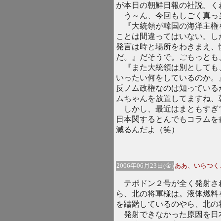
が本日の朝鮮日報の社説。く
う～ん、今回もしごく真っ
『大統領が韓国の海洋主権
ことは間違ってはいない。し
発言は時と場所をわきまえ、
だ。』だそうで。ごもっとも
『また大統領は別としても
いったい何をしているのか。
反ノム政権なのは知っている
ムちゃんを放置してますね、
しかし、最近はまともすぎ
日本関するとんでもコラムを
減るんだよ（笑）
2006年06月23日(金)
ああ、いらつく
テポドン２号が全く発射さ
ら、北の将軍様は。液体燃料
を躊躇しているのやら、北の
発射できなかった原因を日