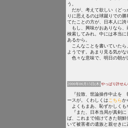
う。
だが、考えて欲しい（どっ
りに思えるのは球蹴りでの勝
てたことの方が、日本人に誇
もし、興味がおありなら、
検索してみれ。中には本当に
あるから。
こんなことを書いていたら、
ようです。あまり見る気がな
色々な意味で、明日の朝が
2006年06月15日(木)
やっぱり許せん
『拉致、世論操作中止を 朝
ースが。くわしくは
こちら
か
よくもまあ、恥ずかしくも
『また、日本当局が真剣に
ば、これまで傾けてきた朝鮮
いて被害者の遺族と親せきに