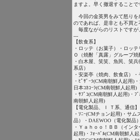
ますよ。早く撤退することで
今回の金英男をみて怒りを
のであれば、是非とも不買と
毎度ながらのリストですが
---
【飲食系】
・ロッテ（お菓子）・ロッテ
Ｏ（焼酎「真露」グループ焼
・白木屋、笑笑、魚民、笑兵
系店）
・安楽亭（焼肉、飲食店）・
・ﾋﾟｻﾞｰﾗ(CM南朝鮮人起用)
日本ｺｶｺｰﾗ(CM南朝鮮人起用)
・ｻﾌﾟｺ(CM南朝鮮人起用)・ﾌﾞ
南朝鮮人起用)
【電化製品、Ｉ Ｔ系、通信】
・ｿﾆｰ(CMチョン起用)・
品）・DAEWOO（電化製品
・Ｙａｈｏｏ！ＢＢ（インター
起用)・ﾌｫｰﾊﾞﾙ(CM南朝鮮人起