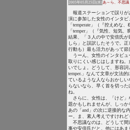
2005年05月25日(水)
あ～ら、不思議
報道ステーションで誤りが
演に参加した女性のインタビ
「temperate」（『控え
「temper」（『気性、短
結果、「３人の中で安倍氏が
しら」と誤訳したそうで。正
行動も）最も活力があって節
うーん、女性のインタビュ
取りにくい感じはしますね。
いでしょ。どうして、形容詞と
temper.」なんて文章が文
ているような人ならおかしい
らないなら、早く首を切った
ね。
さらに、女性は、「けど」な
題かもしれませんが、しっか
あの「and」の次に逆接的な
ー。ま、素人考えですけれど
不思議なのは、どうして間
事や安倍氏だと。他にはあま