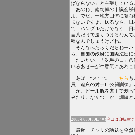
ばならない」と主張している
あのね、南朝鮮の市議会議
よ。でだ、一地方団体に領有
味ないですよ。送るなら、日
で、ハングルだけでなく、日
言葉だけで送りつけるなんて
種なんでしょうけどね。
そんなへだらくだらねーパ
ら、自国の政府に国際法廷に
だいたい、「対馬の日」条
いるあほーが生意気にあれこ
あほーついでに、
こちら
も
員 迫真の対テロ公開訓練』
が、ビール瓶を素手で割っ
みたり。なんつーか、訓練と
2005年05月30日(月)
今日は自転車で
最近、チャリの話題を全然