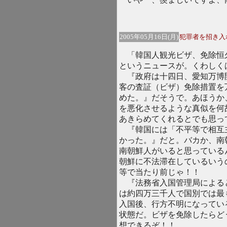
2005年05月16日(月)
犯罪者を招き入
「韓国人観光ビザ、免除恒
というニュースが。くわしく
『政府は十四日、愛知万博
客の査証（ビザ）免除措置を
めた。』だそうで。あほうか
を悪化させるような真似を何
あきらめてくれるとでも思っ
『韓国には「不平等で相互
かった。』だと。バカか、南
南朝鮮人がいると思っている
朝鮮に不法滞在しているいう
等で当たり前じゃ！！
『法務省入国管理局による
は約四万三千人で国別では最
入国後、行方不明になってい
状態だ。ビザを免除したらど
想できるぞ！！