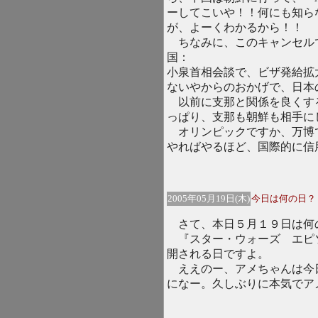
ーしてこいや！！何にも知ら
が、よーくわかるから！！
ちなみに、このキャンセル
国：
小泉首相会談で、ビザ発給拡
ないやからのおかげで、日本
以前に支那と関係を良くす
っぱり、支那も朝鮮も相手に
オリンピックですか、万博
やればやるほど、国際的に信
2005年05月19日(木)
今日は何の日？
さて、本日５月１９日は何
『スター・ウォーズ エピ
開される日ですよ。
ええのー、アメちゃんは今
になー。久しぶりに本気でア