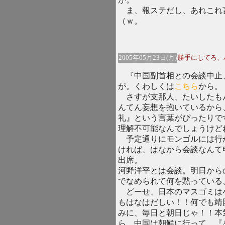
ま、報ステだし、あれこれ
（ｗ。
2005年05月23日(月)
勝手にしてろ、
『中国副首相との会談中止
が。くわしくは
こちら
から。
さすが支那人、たいしたも
んてん妄想を抱いているから
礼』という言葉がぴったりで
理解不可能なんでしょうけど
予定通りにモンゴルには行
ければ、はなから会談なんて
出席。
河野洋平とは会談。明日から
でなめられて何を黙っている
どーせ、日本のマスゴミは
もはなはだしい！！何でも靖
みに、毎日と朝日じゃ！！本
ら、中国は朝鮮に行って、『