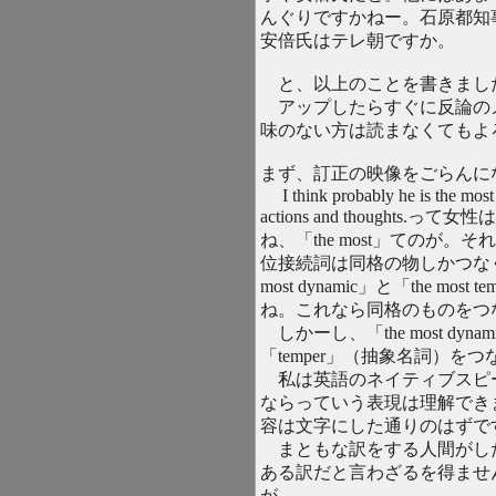
んぐりですかねー。石原都知
安倍氏はテレ朝ですか。
と、以上のことを書きまし
アップしたらすぐに反論の
味のない方は読まなくてもよ
まず、訂正の映像をごらんに
I think probably he is the most 
actions and thought
ね、「the most」てのが
位接続詞は同格の物しかつなぐ
most dynamic」と「the m
ね。これなら同格のものをつ
しかーし、「the most dy
「temper」（抽象名詞）を
私は英語のネイティブスピ
ならっていう表現は理解でき
容は文字にした通りのはずで
まともな訳をする人間がし
ある訳だと言わざるを得ませ
が。