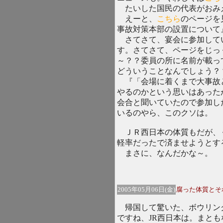
たいした国民の代表がおみ
えーと、
こちら
のページを
事故対策本部の設置について
さてさて、宴会に参加して
す。さてさて、ページをじっ
～？？委員の所に名前が載っ
どういうことなんでしょう？
『「会場に着くまで大事故
やるのかという思いはあった
会合と聞いていたので参加し
いるのやら、このクソは。
ＪＲ西日本の体質もだが、
軽率だったで済ませようとす
まさに、なんだかな～。
2005年05月06日(金)
腐った体質とそ
帰国して驚いた、ボウリン
ですね、JR西日本は。まと