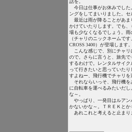
話を。
今日は仕事がお休みでした
ングをしてまいりました。セ
最近は雨が降ることがあま
かけていたりします。でも、
場も少なくなるでしょう。雨
（チャリのニックネームです
CROSS 3400）が登場します
こんな感じで、別にチャリ
ので。さらに言うと、旅先で
するわけで。レンタルサイク
って行きたいと思っていたり
すよねー、飛行機でチャリを
それならいっそ、飛行機を
に自転車を運べるみたいだし
な～。
やっぱり、一発目はルアン
かないかな～。ＴＲＥＫとか
あれこれと考えると止まり