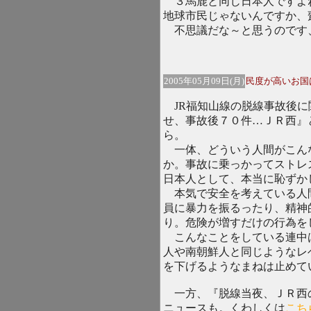
３馬鹿と同じ日本人ですよ
地球市民じゃないんですか、
不思議だな～と思うのです
2005年05月09日(月)
民度が高いお国
JR福知山線の脱線事故後に
せ、事故後７０件…ＪＲ西』
ら。
一体、どういう人間がこん
か。事故に乗っかってストレ
日本人として、本当に恥ずか
本気で安全を考えている人
員に暴力を振るったり、精神
り。危険が増すだけの行為を
こんなことをしている連中
人や南朝鮮人と同じようなレ
を下げるようなまねは止めて
一方、『脱線当夜、ＪＲ西
ニュースも。くわしくは
こち