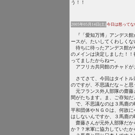
う！！
2005年05月14日(土)
今日は怒ってな
『「愛知万博」アンデス館
ースが。たいしてくわしくな
待ちに待ったアンデス館が
のメインは決定しました！！
ってましたからねー。
アフリカ共同館のチャドが
さてさて、今回はタイトル
のですが、不思議だな～と思
元フランス外人部隊の齋藤
間がたちます。ま、ご存知だ
で、不思議なのは３馬鹿の
平和団体やＮＧＯは、何故に
はしないんですか、３馬鹿の
齋藤さんが元外人部隊だか
か？？米軍に協力していたか