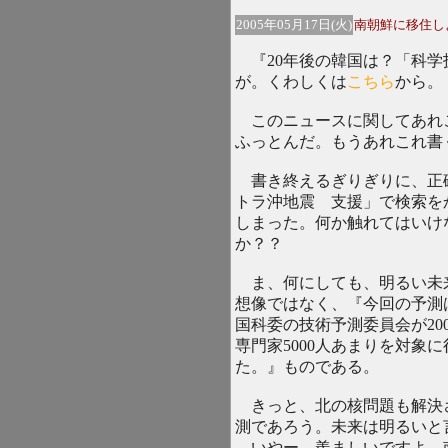
2005年05月17日(火)
南朝鮮に移住し
『20年後の韓国は？「科学
が。くわしくは
こちら
から。
このニュースに関してあれ
ふっとんだ。もうあれこれ書
書き終えるぎりぎりに、正
トラ沖地震 支援」で検索を
しまった。何か触れてはいけ
か？？
ま、何にしても、明るい未
想像ではなく、『今回の予測
国科委の技術予測委員会が20
専門家5000人あまりを対象
た。』ものである。
きっと、北の核問題も解決
測であろう。未来は明るいと
いやー、羨ましいですよ、