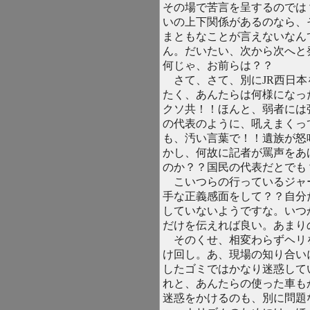
その場で苦言を呈するのでは
いの上下関係があるのなら、
まともなことが言えないなん
ん。だいたい、次から次へと
何じゃ、お前らは？？
さて、さて、別にJR西日本
たく、あんたらは何様になっ
クソ共！！ほんと、弱者には
の代表のように、吼えまくっ
も、汚い言葉で！！遺族が怒
かし、何故に記者が罵声をあ
のか？？国民の代表だとでも
こいつらの行っているジャ
手な正義感面をして？？自分
していないようですな。いつ
だけを伝えれば良い。あまり
そのくせ、相変わらずヘリ
け回し。あ、現場の知り合い
したゴミではかなり迷惑して
れと、あんたらの使った車も
迷惑をかけるのも、別に問題