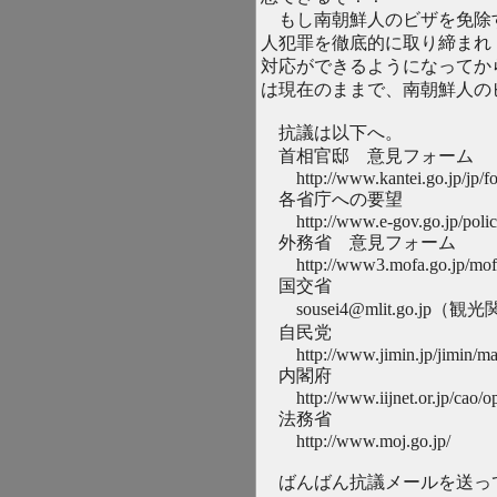
もし南朝鮮人のビザを免除
人犯罪を徹底的に取り締まれ
対応ができるようになってか
は現在のままで、南朝鮮人の
抗議は以下へ。
首相官邸 意見フォーム
http://www.kantei.go.jp/jp/fo
各省庁への要望
http://www.e-gov.go.jp/policy
外務省 意見フォーム
http://www3.mofa.go.jp/mofaj
国交省
sousei4@mlit.go.jp（
自民党
http://www.jimin.jp/jimin/ma
内閣府
http://www.iijnet.or.jp/cao/op
法務省
http://www.moj.go.jp/
ばんばん抗議メールを送っ