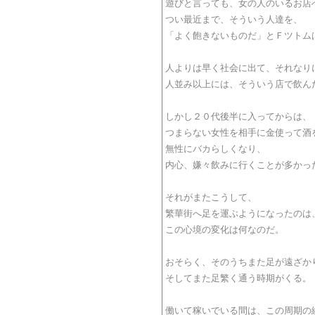
遊びと言っても、女の人のいるお店
つい最近まで、そういう人達を、
「よく飽きないものだ」とＦツトム
人よりは早く社会に出て、それなり
人並み以上には、そういう店で飲ん
しかし２０代後半に入ってからは、
つまらない女性を相手に金使って酒
無性にバカらしくなり、
内心、嫌々飲みに行くことが多かっ
それがまたこうして、
繁華街へ足を運ぶようになったのは
この心境の変化は何なのだ。
おそらく、そのうちまた足が遠ざか
そしてまた足繁く通う時期がくる。
働いて稼いでいる間は、この周期の