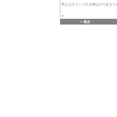
男とはそういう生き物なのであろう
▼
＜ 過去