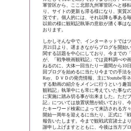
軍管区から、ここ北部九州軍管区へと移
り、サイトの更新も滞る様になり、実質20
況です。個人的には、それ以降も事ある
以前の様に観戦記執筆の意欲が湧く事は
おります。
しかしそんな中で、インターネットではツイ
月21日より、遅まきながらブログを開始
関する話題を中心にしており、今までの
が、「戦争映画観戦記」では資料調べや
ねるのに、大体一回当たり一週間から10
回ブログを始めるに当たり今までの手法を改
Ray、ＤＶＤの発売情報、主にYoutub
する動画の紹介をメインに行うという趣
観戦記」執筆中にも常に考えていた事な
に実施に踏み切る事が出来ました。ただ
記」については放置状態が続いており、
たキーワード検索によって来訪される方
開始一周年を迎えるに当たり、正式に「
報告いたします。今まで観戦武官諸士よ
謝申し上げますとともに、今後は当方ブ