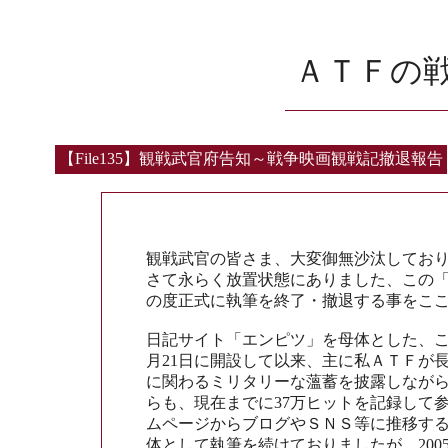
ＡＴＦの
【File135】観戦武官府告知～戦争映画観戦記撤退報告
観戦武官の皆さま、大変御無沙汰してお
さて永らく放置状態にありました、この
の度正式に執筆を終了・撤退する事をこ
日記サイト「エンピツ」を母体とした、この
月21日に開設して以来、主に私ＡＴＦが
に関わるミリタリーな薀蓄を披露しなが
らも、現在までに37万ヒットを記録して
ムページからブログやＳＮＳ等に推移す
体として執筆を続けておりましたが、200