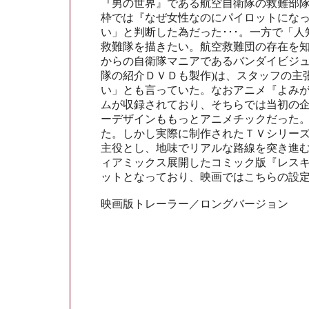
『男の世界』である航空自衛隊の救難部
枠では『なぜ女性なのにパイロットにな
い」と判断した為だった･･･。一方で「
救難隊を描きたい。航空救難団の存在を
からの自衛隊マニアであるバンダイビジュ
隊の紹介ＤＶＤも製作)は、スタッフの主
い」とも言っていた。なおアニメ『よみ
ムが収録されており、そちらでは当初の
ーデザインももっとアニメチックだった
た。しかし実際に制作されたＴＶシリー
主役とし、地味でリアルな路線を突き進む
ィアミックス展開したコミック版『レス
ットとなっており、映画ではこちらの設
映画版トレーラー／ロングバージョン