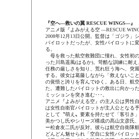
『空へ―救いの翼 RESCUE WINGS―』
アニメ版『よみがえる空 ―RESCUE W
2008年12月13日公開。監督は「ゴジ
パイロットだったが、女性パイロットに変
る。
母を救った航空救難団に憧れ、女性初の
った川島遥風(はるか)。苛酷な訓練に耐
任務の厳しさを知り、荒れ狂う海へ、突
する。彼女は葛藤しながら「救えないこ
の覚悟と誇りを育んでゆく。ある日、航
た。遭難したパイロットの救出に向かっ
ミッションを突き進む･･･。
アニメ『よみがえる空』の主人公は男性
は女性自衛官パイロットが主人公となる
として〝萌え〟要素を持たせて「客引き
美かつし氏やシリーズ構成の髙山文彦氏、
ー松倉友二氏が反対。彼らは航空自衛隊
どんどん魅せられ「空自に女性パイロッ