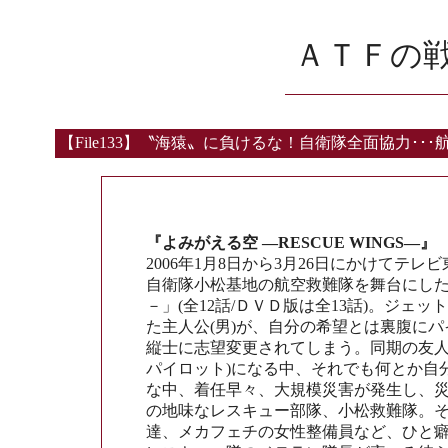
ＡＴＦの
【File133】〝海猿〟に負けるな！自衛隊全面協力･･･
『よみがえる空 ―RESCUE WINGS―』
2006年1月8日から3月26日にかけてテ
自衛隊小松基地の航空救難隊を舞台にしたアニ
－」(全12話/ＤＶＤ版は全13話)。ジ
た主人公(男)が、自分の希望とは裏腹に
縦士に志望変更されてしまう。同期の友人
パイロット)になる中、それでも何とか自
な中、着任早々、大規模災害が発生し、災
の地味なレスキュー部隊、小松救難隊。
達、メカフェチの女性整備員など、ひと