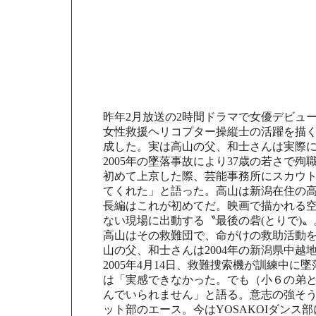
昨年2月放送の2時間ドラマで女優デビュー
女性救援ヘリコプター操縦士の活躍を描く
成した。実は高山の父、和士さんは実際
2005年の墜落事故により37歳の若さで
初めて上京した際、芸能事務所にスカウ
てくれた」と語った。高山は新潟在住の高
長編はこれが初めてだ。映画で描かれる
ない現場に出動する〝最後の砦(とりで)
高山はその救難団で、命がけの救助活動
山の父、和士さんは2004年の新潟県中
2005年4月14日、救難捜索機が訓練中
は「実感できなかった。でも（小６の弟と
んでいられません」と語る。意志の強そ
ット部のエース。今はYOSAKOIダンス