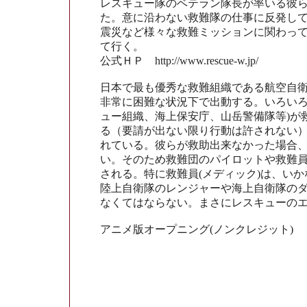
レスキュー隊のベテラン隊長が率いる彼
た。意に沿わない救難隊の仕事に反発し
震災など様々な救難ミッションに関わっ
て行く。
公式ＨＰ http://www.rescue-w.jp/
日本で最も優秀な救難組織である航空自
非常に困難な状況下で出動する。いろいろ
ュー組織、海上保安庁、山岳警備隊等)が
る（要請が出ない限り行動は許されない
れている。彼らが救助出来なかった場合
い。そのため救難団のパイロットや救難員
される。特に救難員(メディック)は、い
陸上自衛隊のレンジャーや海上自衛隊の
なくてはならない。まさにレスキューの
アニメ版オープニング(ノンクレジット)