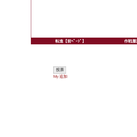
転進【前ﾍﾟｰｼﾞ】
作戦履歴
My追加