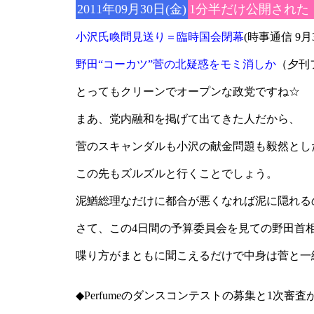
2011年09月30日(金)
1分半だけ公開された「
小沢氏喚問見送り＝臨時国会閉幕
(時事通信 9月
野田“コーカツ”菅の北疑惑をモミ消しか
（夕刊フ
とってもクリーンでオープンな政党ですね☆
まあ、党内融和を掲げて出てきた人だから、
菅のスキャンダルも小沢の献金問題も毅然とし
この先もズルズルと行くことでしょう。
泥鰌総理なだけに都合が悪くなれば泥に隠れる
さて、この4日間の予算委員会を見ての野田首
喋り方がまともに聞こえるだけで中身は菅と一
◆Perfumeのダンスコンテストの募集と1次審