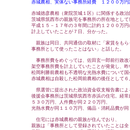
赤城農相、実体ない事務所経費 １２００万円
赤城徳彦農相（衆院茨城１区）に関係する政治
茨城県筑西市の親族宅を事務所の所在地として
平成１５－１７年の３年間に計約１２００万円
計上していたことが７日、分かった。
親族は同日、共同通信の取材に「家賃をもら
事務所として使ったことはない」と話した。
事務所費をめぐっては、佐田玄一郎前行政改
架空事務所費を計上していたことが発覚し、昨
松岡利勝前農相も不透明な光熱水費について国
赤城農相は自殺した松岡前農相の後任として６
県選管に提出された政治資金収支報告書によ
後援会事務所は茨城県筑西市赤浜の住宅。経常
５３０万円、人件費が同２２０万円、
光熱水費が同１１０万円、備品・消耗品費が同
住宅には赤城農相の親族が住んでおり、
親族は「事務所として登録されていたことは全