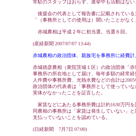
常駐のスタッフはおらず、選挙中も活動はない
後援会の代表として報告書に記載されている
「（事務所としての使用は）聞いたことがなく
赤城農相は平成２年に初当選。当選６回。
(産経新聞 2007/07/07 13:44)
赤城農相の政治団体、親族宅を事務所に経費計
赤城徳彦農相（衆院茨城１区）の政治団体「赤
事務所の所在地として届け、毎年多額の経常経
人件費や事務所費、光熱水費などの合計は2005年
政治団体の代表者は「事務所として使っていな
実体がなかったことを証言した。
家賃などにあたる事務所費は計約1630万円を
同農相の事務所は「家賃は発生していない」と
支払っていないことを認めている。
(日経新聞 7月7日 07:00)