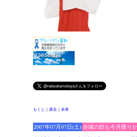
もくじ
｜
過去
｜
未来
2007年07月07日(土)
赤城の顔も今月限り