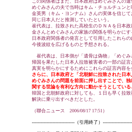
この関係者はまた、日本政府はめぐみさんの遺
めぐみさんの夫で当時はキム・チョルチュンと
金英男（キム・ヨンナム）さんの実体を信じて
同じ日本人だと推測していたという。
崔代表は、拉致された高校生のＤＮＡを日本政
金さんとめぐみさんの家族の関係を明らかにす
日本政府関係者の発言として引用したこれらの
今後波紋を広げるものと予想される。
崔代表は、日本側が「遺骨は偽物」「めぐみ
帰国を果たした日本人拉致被害者の一部の証言
真実を明らかにするためにこれらの証言内容を
さらに、日本政府と「北朝鮮に拉致された日本
めぐみさんの問題を前面に押し出すことで、独
関する世論を有利な方向に動かそうとしている
韓国と北朝鮮政府に対しても、１日も早く拉致
解決に乗り出すべきだとした。
（聯合ニュース 2006/08/17 17:51）
-----------------------------（引用終了）---------------------