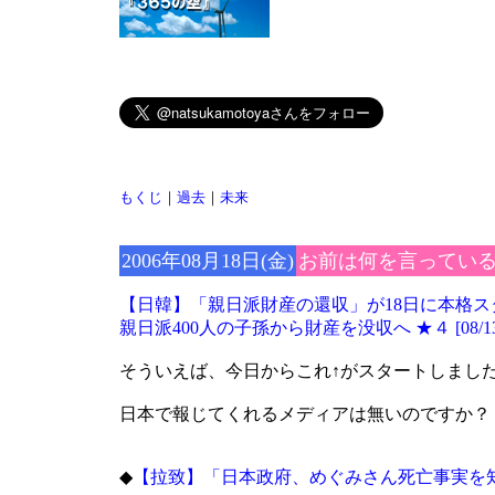
もくじ
｜
過去
｜
未来
2006年08月18日(金)
お前は何を言ってい
【日韓】「親日派財産の還収」が18日に本格ス
親日派400人の子孫から財産を没収へ ★４ [08/13
そういえば、今日からこれ↑がスタートしまし
日本で報じてくれるメディアは無いのですか？
◆
【拉致】「日本政府、めぐみさん死亡事実を