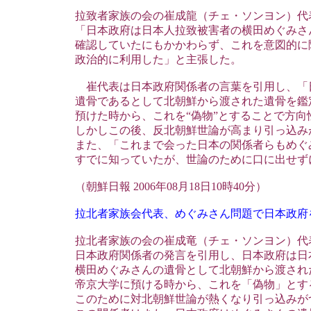
拉致者家族の会の崔成龍（チェ・ソンヨン）代表
「日本政府は日本人拉致被害者の横田めぐみさ
確認していたにもかかわらず、これを意図的に
政治的に利用した」と主張した。
崔代表は日本政府関係者の言葉を引用し、「
遺骨であるとして北朝鮮から渡された遺骨を鑑
預けた時から、これを“偽物”とすることで方向
しかしこの後、反北朝鮮世論が高まり引っ込み
また、「これまで会った日本の関係者らもめぐ
すでに知っていたが、世論のために口に出せず
（朝鮮日報 2006年08月18日10時40分）
拉北者家族会代表、めぐみさん問題で日本政府
拉北者家族の会の崔成竜（チェ・ソンヨン）代
日本政府関係者の発言を引用し、日本政府は日
横田めぐみさんの遺骨として北朝鮮から渡され
帝京大学に預ける時から、これを「偽物」とす
このために対北朝鮮世論が熱くなり引っ込みが