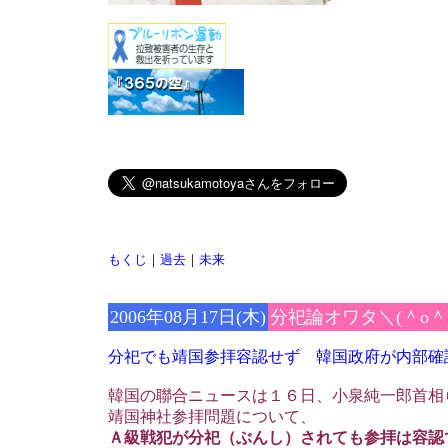
もくじ
｜
過去
｜
未来
2006年08月17日(木)
分祀論オワタ＼(＾o＾
分祀でも靖国参拝容認せず 韓国政府が内部確
韓国の聯合ニュースは１６日、小泉純一郎首相
靖国神社参拝問題について、
Ａ級戦犯が分祀（ぶんし）されても参拝は容認