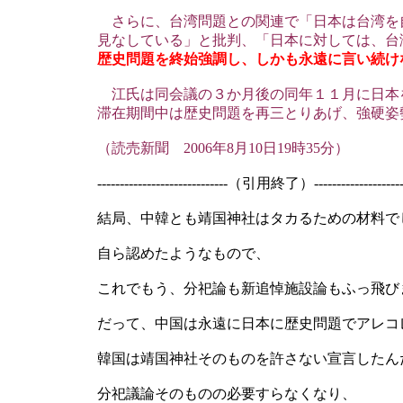
さらに、台湾問題との関連で「日本は台湾を
見なしている」と批判、「日本に対しては、台
歴史問題を終始強調し、しかも永遠に言い続け
江氏は同会議の３か月後の同年１１月に日本
滞在期間中は歴史問題を再三とりあげ、強硬姿
（読売新聞 2006年8月10日19時35分）
-----------------------------（引用終了）---------------------
結局、中韓とも靖国神社はタカるための材料で
自ら認めたようなもので、
これでもう、分祀論も新追悼施設論もふっ飛び
だって、中国は永遠に日本に歴史問題でアレコ
韓国は靖国神社そのものを許さない宣言したん
分祀議論そのものの必要すらなくなり、