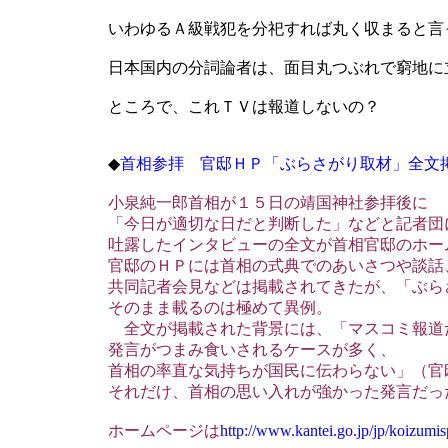
いわゆるＡ級戦犯を分祀すれば丸く収まると言
日本国内の分詞論者は、面目丸つぶれで窮地に
ところで、これＴＶは報道しないの？
◆
首相参拝 官邸ＨＰ「ぶらさがり取材」全文
小泉純一郎首相が１５日の靖国神社参拝後に
「今日が適切な日だと判断した」などと記者団に
吐露したインタビューの全文が首相官邸のホー
官邸のＨＰには首相の式典でのあいさつや談話
共同記者会見などは掲載されてきたが、「ぶら
そのまま載るのは極めて異例。
全文が掲載された背景には、「マスコミ報道
発言がつまみ食いされるケースが多く、
首相の率直な気持ちが国民に伝わらない」（官
それだけ、首相の思い入れが強かった発言だっ
ホームページは
http://www.kantei.go.jp/jp/koizumi