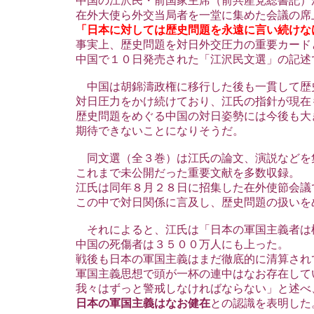
中国の江沢民・前国家主席（前共産党総書記）
在外大使ら外交当局者を一堂に集めた会議の席
「日本に対しては歴史問題を永遠に言い続けな
事実上、歴史問題を対日外交圧力の重要カード
中国で１０日発売された「江沢民文選」の記述
中国は胡錦濤政権に移行した後も一貫して歴
対日圧力をかけ続けており、江氏の指針が現在
歴史問題をめぐる中国の対日姿勢には今後も大
期待できないことになりそうだ。
同文選（全３巻）は江氏の論文、演説などを
これまで未公開だった重要文献を多数収録。
江氏は同年８月２８日に招集した在外使節会議
この中で対日関係に言及し、歴史問題の扱いを
それによると、江氏は「日本の軍国主義者は
中国の死傷者は３５００万人にも上った。
戦後も日本の軍国主義はまだ徹底的に清算され
軍国主義思想で頭が一杯の連中はなお存在して
我々はずっと警戒しなければならない」と述べ
日本の軍国主義はなお健在
との認識を表明した