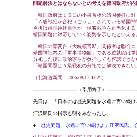
問題解決とはならないとの考えを韓国政府が内
韓国政府は１５日の小泉首相の靖国参拝に対
「Ａ級戦犯が合祀（ごうし）されている靖国神
今後は靖国神社自体が「侵略戦争を正当化する
靖国問題に対応していく姿勢を示したといえる
韓国の青瓦台（大統領官邸）関係者は聯合ニ
靖国神社内の「軍事博物館」である遊就館は軍
分祀した後に政治家らが参拝しても容認できな
「靖国問題はＡ級戦犯の分祀では解決できない
（北海道新聞 2006/08/17 02:25）
-----------------------------（引用終了）---------------------
先日は、「日本には歴史問題を永遠に言い続け
江沢民氏の指示も明るみなったし、
●
「歴史問題、永遠に言い続けよ」江沢民氏、