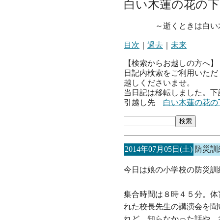
白い木蓮の花の下
～逝くときは白い木
目次
｜
過去
｜
未来
【検索からお越しの方へ】
日記内検索をご利用いただ
越しくださいませ。
当日記は移転しました。下
引越し先
白い木蓮の花の
2014年07月05日(土)
防災訓
今日は娘の小学校の防災訓
集合時間は８時４５分。体
れた校長先生の講演会を聞
れど、知らなかった話や、