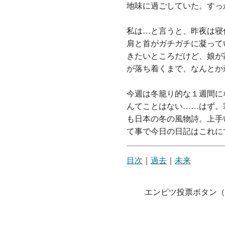
地味に過ごしていた。すっ
私は…と言うと、昨夜は寝
肩と首がガチガチに凝って
きたいところだけど、娘が
が落ち着くまで、なんとか
今週は冬籠り的な１週間に
んてことはない……はず。
も日本の冬の風物詩。上手
て事で今日の日記はこれに
目次
｜
過去
｜
未来
エンピツ投票ボタン（