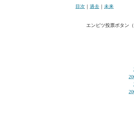
目次
｜
過去
｜
未来
エンピツ投票ボタン（
2
2