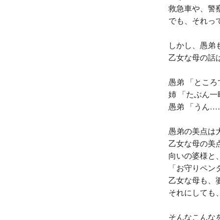
救急車や、警
でも、それっ
しかし、愚弟
乙女な母の話
愚弟 「とこ
姉 「たぶん
愚弟 「うん
愚弟の美点は
乙女な母の美
向いの婆様と
「お守りペン
乙女な母も、
それにしても
そんなこんな