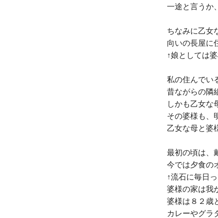
一途と言うか
ちなみに乙女
向いの長屋に
↑娘としては
私の住んでい
昔ながらの隣
しかも乙女な
その婆様も、
乙女な母と婆
最初の頃は、
今では夕食の
↑流石に毎日
婆様の家は我
婆様は８２歳
カレーやグラ