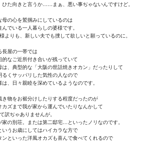
、ひた向きと言うか……まぁ、悪い事ぢゃないんですけど。
な母の心を鷲掴みにしているのは
住んでいる一人暮らしの婆様です。
婆様よりも、新しい夫でも捜して欲しいと願っているのに。
る長屋の一帯では
組的なご近所付き合いが残っていて
母は、典型的な「大阪の世話焼きオカン」だったりして
明るくサッパリした気性の人なので
様は、日々親睦を深めているようなのです。
戴き物をお裾分けしたりする程度だったのが
オカズまで我が家から運んでいたりなんかして
って訳ぢゃありませんが。
が家の別荘。または第二邸宅…といったノリなのです。
というお歳にしてはハイカラな方で
タンといった洋風オカズも喜んで食べてくれるので