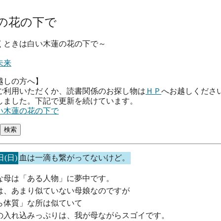
の花の下で
は白い木蓮の花の下で～
未来
越しの方へ】
ご利用いただくか、読書関係のお探し物は
ＨＰ
へお越しくださ
しました。下記で更新を続けています。
い木蓮の花の下で
日(日)
血は一滴も繋がってないけど。
な母は「ある人物」に夢中です。
は、あまり似ていない母娘なのですが
ら体質」な所は似ていて
の入れ込みっぷりは、我が母ながらスゴイです。