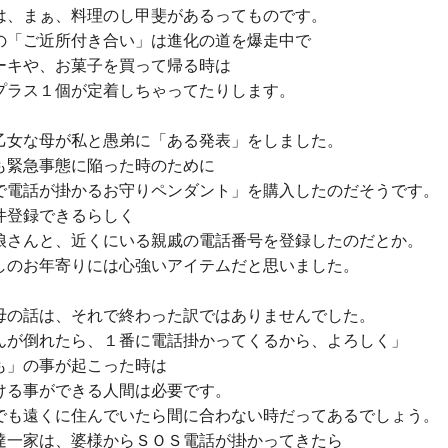
は、まぁ、料理のし甲斐があるってものです。
の「ご近所付き合い」は進化の道を爆走中で
ーキや、お菓子を買って帰る時は
プラス１個が定着しちゃってたりします。
乙女な母が私と愚弟に「ある発表」をしました。
も緊急事態に陥った時のために
で電話が掛かるお守りペンダント」を購入したのだそうです。
件登録できるらしく
娘さんと、近くにいる親戚の電話番号を登録したのだとか。
しのお年寄りには心強いアイテムだと思いました。
母の話は、それで終わった訳ではありませんでした。
んが倒れたら、１番に電話掛かってくるから、よろしく」
も」の事が起こった時は
ける事ができる人間は必要です。
でも遠くに住んでいたら間に合わない時だってあるでしょう。
達一家は、婆様からＳＯＳ電話が掛かってきたら