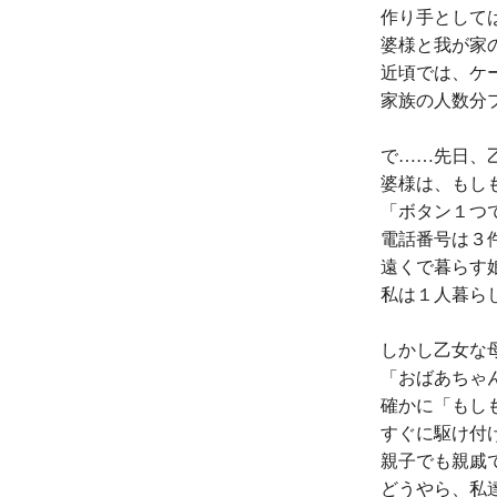
作り手として
婆様と我が家
近頃では、ケ
家族の人数分
で……先日、
婆様は、もし
「ボタン１つ
電話番号は３
遠くで暮らす
私は１人暮ら
しかし乙女な
「おばあちゃ
確かに「もし
すぐに駆け付
親子でも親戚
どうやら、私