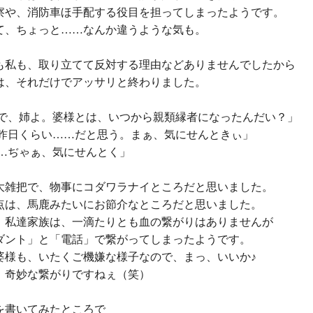
察や、消防車ほ手配する役目を担ってしまったようです。
て、ちょっと……なんか違うような気も。
も私も、取り立てて反対する理由などありませんでしたから
は、それだけでアッサリと終わりました。
ろで、姉よ。婆様とは、いつから親類縁者になったんだい？」
一昨日くらい……だと思う。まぁ、気にせんときぃ」
……ぢゃぁ、気にせんとく」
大雑把で、物事にコダワラナイところだと思いました。
点は、馬鹿みたいにお節介なところだと思いました。
、私達家族は、一滴たりとも血の繋がりはありませんが
ダント」と「電話」で繋がってしまったようです。
婆様も、いたくご機嫌な様子なので、まっ、いいか♪
、奇妙な繋がりですねぇ（笑）
を書いてみたところで