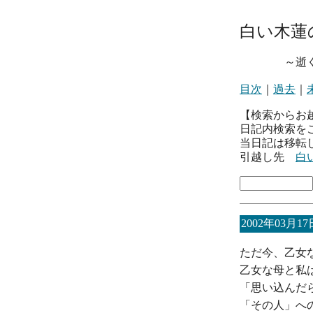
白い木蓮
～逝くとき
目次
｜
過去
｜
【検索からお
日記内検索を
当日記は移転
引越し先
白
2002年03月17
ただ今、乙女
乙女な母と私
「思い込んだ
「その人」へ