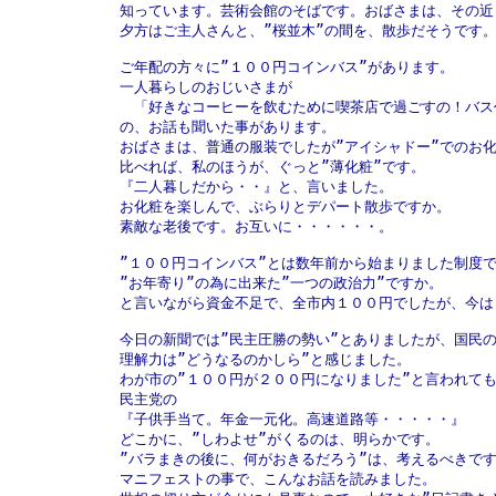
知っています。芸術会館のそばです。おばさまは、その近
夕方はご主人さんと、”桜並木”の間を、散歩だそうです。
ご年配の方々に”１００円コインバス”があります。

一人暮らしのおじいさまが

　「好きなコーヒーを飲むために喫茶店で過ごすの！バス
の、お話も聞いた事があります。

おばさまは、普通の服装でしたが”アイシャドー”でのお化
比べれば、私のほうが、ぐっと”薄化粧”です。

『二人暮しだから・・』と、言いました。

お化粧を楽しんで、ぶらりとデパート散歩ですか。

素敵な老後です。お互いに・・・・・・。

”１００円コインバス”とは数年前から始まりました制度で
”お年寄り”の為に出来た”一つの政治力”ですか。

と言いながら資金不足で、全市内１００円でしたが、今は
今日の新聞では”民主圧勝の勢い”とありましたが、国民の
理解力は”どうなるのかしら”と感じました。

わが市の”１００円が２００円になりました”と言われても
民主党の

『子供手当て。年金一元化。高速道路等・・・・・』

どこかに、”しわよせ”がくるのは、明らかです。

”バラまきの後に、何がおきるだろう”は、考えるべきです
マニフェストの事で、こんなお話を読みました。
