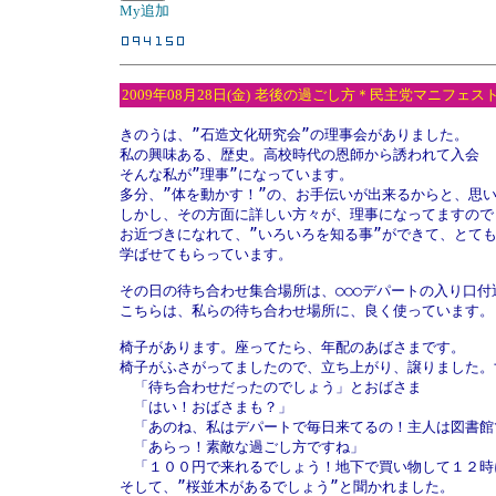
My追加
2009年08月28日(金)
老後の過ごし方＊民主党マニフェス
きのうは、”石造文化研究会”の理事会がありました。

私の興味ある、歴史。高校時代の恩師から誘われて入会

そんな私が”理事”になっています。

多分、”体を動かす！”の、お手伝いが出来るからと、思い
しかし、その方面に詳しい方々が、理事になってますので

お近づきになれて、”いろいろを知る事”ができて、とても
学ばせてもらっています。

その日の待ち合わせ集合場所は、○○○デパートの入り口付近
こちらは、私らの待ち合わせ場所に、良く使っています。

椅子があります。座ってたら、年配のあばさまです。

椅子がふさがってましたので、立ち上がり、譲りました。す
　「待ち合わせだったのでしょう」とおばさま

　「はい！おばさまも？」

　「あのね、私はデパートで毎日来てるの！主人は図書館
　「あらっ！素敵な過ごし方ですね」

　「１００円で来れるでしょう！地下で買い物して１２時
そして、”桜並木があるでしょう”と聞かれました。
