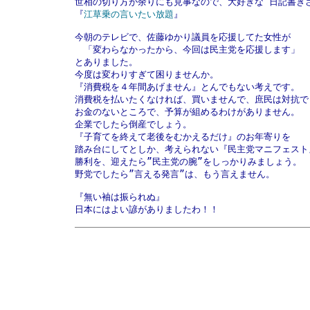
世相の切り方が余りにも見事なので、大好きな”日記書きさ
『
江草乗の言いたい放題
』

今朝のテレビで、佐藤ゆかり議員を応援してた女性が

　「変わらなかったから、今回は民主党を応援します」

とありました。

今度は変わりすぎて困りませんか。

『消費税を４年間あげません』とんでもない考えです。

消費税を払いたくなければ、買いませんで、庶民は対抗でき
お金のないところで、予算が組めるわけがありません。

企業でしたら倒産でしょう。

『子育てを終えて老後をむかえるだけ』のお年寄りを

踏み台にしてとしか、考えられない『民主党マニフェスト』
勝利を、迎えたら”民主党の腕”をしっかりみましょう。

野党でしたら”言える発言”は、もう言えません。

『無い袖は振られぬ』

日本にはよい諺がありましたわ！！