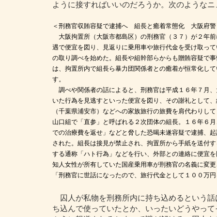
ように接すればいいのだろうか。次のようなニ
＜刑務官収賄容疑で逮捕へ 組長と癒着常態化 大阪府警
大阪拘置所（大阪市都島区）の刑務官（３７）が２年前
遇で便宜を図り、見返りに乗用車や旅行代金を受け取って
の取り調べを始めた。組長や組幹部らからも贈賄容疑で事
は、拘置所内で組長ら暴力団関係者との癒着が恒常化して
す。
調べや関係者の話によると、刑務官は平成１６年７月、
いた行為を見逃すといった便宜を図り、その謝礼として、
（千葉県浦安市）などへの家族旅行の旅費を肩代わりして
山口組で「直参」と呼ばれる２次団体の組長。１６年６月
での治療費を返せ」などと脅した恐喝未遂容疑で逮捕、起
された。組長は接見が禁止され、拘置所から手紙を送付す
する通称「ハト行為」などを行い、外部との連絡に便宜を
知人女性が所有していた国産乗用車が刑務官の名義に変更
「刑務官に世話になったので、旅行代金として１００万円
囚人が私物を刑務所内に持ち込めるという話
ち込んで使っていたとか、いったいどうやって