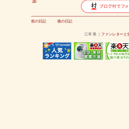
加
前の日記
後の日記
江草 乗 ｜
ファンレターと