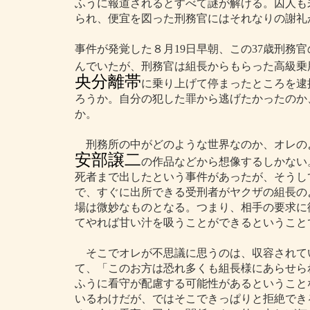
ふうに報道されるとすべて謎が解ける。囚人も
られ、便宜を図った刑務官にはそれなりの謝礼
事件が発覚した８月19日早朝、この37歳刑務
んでいたが、刑務官は組長からもらった高級乗
央分離帯
に乗り上げて停まったところを逮
ろうか。自分の犯した罪から逃げたかったのか
か。
刑務所の中がどのような世界なのか、オレの
安部譲二
の作品などから想像するしかない
死者まで出したという事件があったが、そうし
で、すぐに出所できる受刑者がヤクザの組長の
場は微妙なものとなる。つまり、相手の要求に
てやれば甘い汁を吸うことができるということ
そこでオレが不思議に思うのは、収容されて
て、「このお方は恐れ多くも組長様にあらせら
ふうに看守が配慮する可能性があるということ
いるわけだが、ではそこできっぱりと拒絶でき