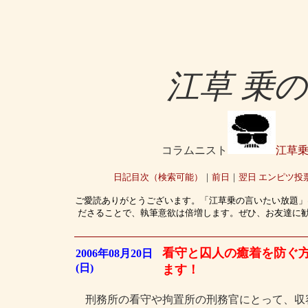
江草 乗
コラムニスト
江草
日記目次（検索可能）
｜
前日
｜
翌日
エンピツ投
ご愛読ありがとうございます。「江草乗の言いたい放題」
ださることで、執筆意欲は倍増します。ぜひ、お友達に
看守と囚人の癒着を防ぐ
2006年08月20日
(日)
ます！
刑務所の看守や拘置所の刑務官にとって、収