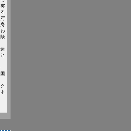
、突
いる
政府
。身
使わ
危険
に迷
ごと
か
売国
、ク
日本