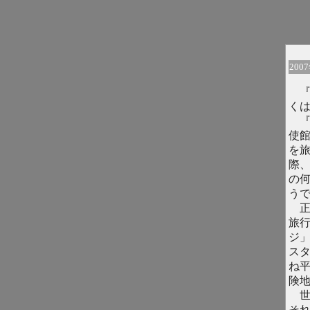
200
『
く
『
使
を
際
の
う
正
旅
ジ
ス
ね
険
世
そ