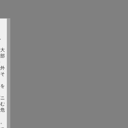
し
本大
東部
の
以外
だそ
部を
ー
ガニ
おむ
な危
す。
行っ