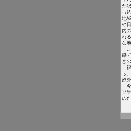
た
っ
地
や
内
れ
な
こ
惑
き
福
ら
奴
今
ソ
の