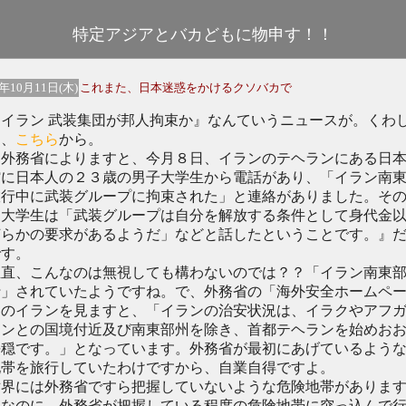
特定アジアとバカどもに物申す！！
7年10月11日(木)
これまた、日本迷惑をかけるクソバカで
イラン 武装集団が邦人拘束か』なんていうニュースが。くわ
は、
こちら
から。
外務省によりますと、今月８日、イランのテヘランにある日
館に日本人の２３歳の男子大学生から電話があり、「イラン南
旅行中に武装グループに拘束された」と連絡がありました。そ
、大学生は「武装グループは自分を解放する条件として身代金
何らかの要求があるようだ」などと話したということです。』
です。
直、こんなのは無視しても構わないのでは？？「イラン南東
行」されていたようですね。で、外務省の「海外安全ホームペ
」のイランを見ますと、「イランの治安状況は、イラクやアフ
タンとの国境付近及び南東部州を除き、首都テヘランを始めお
平穏です。」となっています。外務省が最初にあげているよう
地帯を旅行していたわけですから、自業自得ですよ。
界には外務省ですら把握していないような危険地帯がありま
れなのに、外務省が把握している程度の危険地帯に突っ込んで