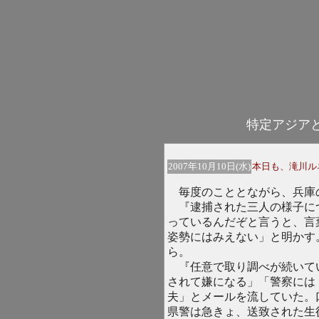
特定アジア
2007年10月10日(水)
本日も、滝川ル
毎度のこととながら、兵庫
『逮捕された三人の様子に
っているんだぞと言うと、言
姿勢にはみえない」と明かす
ら。
『任意で取り調べが続いて
されて嫌になる」「警察には
夫」とメールを流していた。
県警は急きょ、送致された生