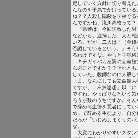
定していく方針に切り替えた
んなのを平気でかばっている
ね？？人殺し隠蔽を学校ぐる
んですかね、滝川高校って？
『県警は、今回送致した男
などから、逮捕した二人と相
いる。だが、二人は「（金銭
否認しているという。』そう
るわけですな。やっと主犯格
キチガイバカ左翼の立命館
んのことですか？？それとも
していた、教師なのに人殺し
ま、なんにしても立命館大
ですが、「左翼思想」以上に
ですね。やっぱりなという気
ろうが数のうちですか。そん
で辞める生徒を悪者にしてい
め」で辞める生徒より、自分
だろが「いじめしまくりのバ
な。
大変にわかりやすいスタン