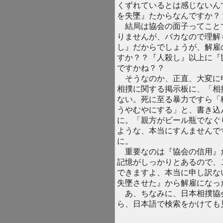
くずれているとは感じないん
を失墜』たからなんですか？
結局は協会の面子ってこと
りませんが、バカなので理解
し』だからでしょうが、解雇
すか？？『人殺し』以上に『
ですかね？？
そうなのか、正直、大変に
相撲に関する掲示板に、「相
ない。死に至る暴力ですら「
うやむやにする」と、書き込
に。「親方がビール瓶でなぐ
ような、本当にすんませんで
に。
重要なのは『協会の信用』
記憶がしっかりとあるので、
できますよ、本当に申し訳な
失墜させた』から解雇になっ
あ、ちなみに、日本相撲協
ら、日本語で検索をかけても