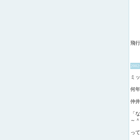
飛
200
ミ
何
仲井
「
～
っ