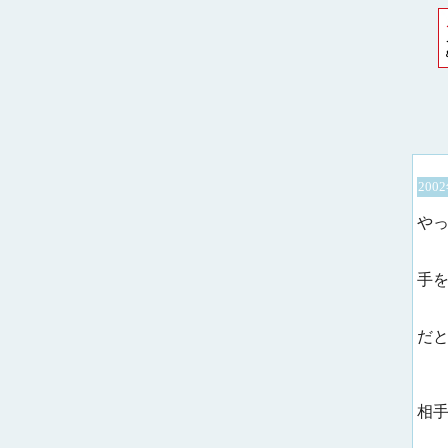
200
や
手
だ
相