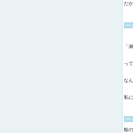
だ
200
「
っ
な
私
200
鯨