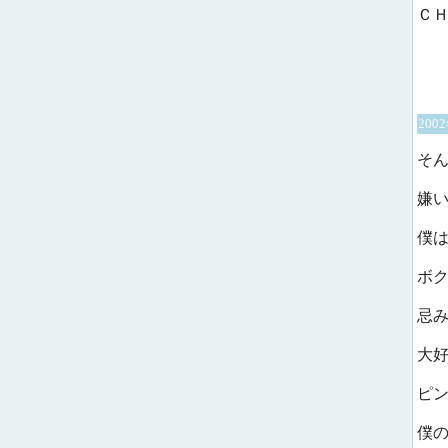
Ｃ
200
そ
嫌
僕
ボ
忌
大
ピ
僕