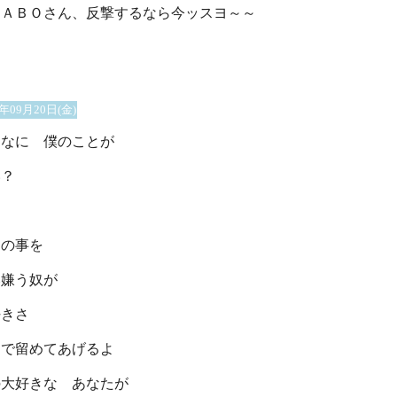
ＨＡＢＯさん、反撃するなら今ッスヨ～～
2年09月20日(金)
んなに 僕のことが
い？
は
クの事を
み嫌う奴が
好きさ
ンで留めてあげるよ
の大好きな あなたが