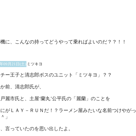
行機に、こんなの持ってどうやって乗ればよいのだ？？！！
2年09月21日(土)
ミツキヨ
ッチー王子と清志郎ボスのユニット「ミツキヨ」？？
年か前、清志郎氏が、
戸麗市氏と、土屋‘蘭丸’公平氏の「麗蘭」のことを
なにがＬＡＹ－ＲＵＮだ！？ラーメン屋みたいな名前つけやが
＾＾」
て、言っていたのを思い出したよ。