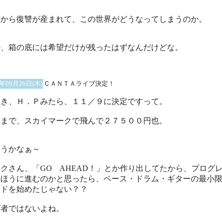
讐から復讐が産まれて、この世界がどうなってしまうのか。
か、箱の底には希望だけが残ったはずなんだけどな。
2年09月26日(木)
ＣＡＮＴＡライブ決定！
っき、Ｈ．Ｐみたら、１１／９に決定ですって。
京まで、スカイマークで飛んで２７５００円也。
こうかなぁ～
クさん、「GO AHEAD！」とか作り出してたから、プログ
いほうに進むのかと思ったら、ベース・ドラム・ギターの最小
ンドを始めたじゃない？？
ダ者ではないよね。