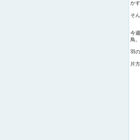
か
そ
今
鳥
羽
片