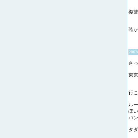
復
確
200
さ
東
行
ルー
ぽ
バ
タ