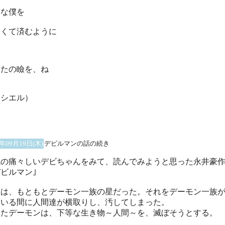
いな僕を
なくて済むように
なたの瞼を、ね
ロシエル）
2年09月19日(木)
デビルマンの話の続き
腕の痛々しいデビちゃんをみて、読んでみようと思った永井豪
ビルマン｣
球は、もともとデーモン一族の星だった。それをデーモン一族
ている間に人間達が横取りし、汚してしまった。
ったデーモンは、下等な生き物～人間～を、滅ぼそうとする。