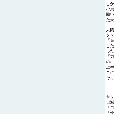
し
の
醜
た
人
タ
「
し
っ
「
の
上
こ
そ
サ
自
「
「