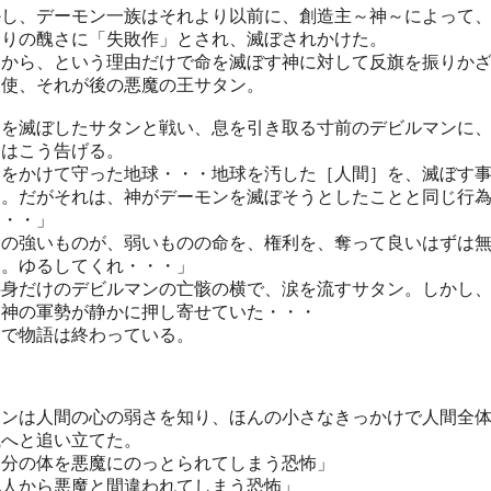
かし、デーモン一族はそれより以前に、創造主～神～によって
余りの醜さに「失敗作」とされ、滅ぼされかけた。
いから、という理由だけで命を滅ぼす神に対して反旗を振りか
天使、それが後の悪魔の王サタン。
間を滅ぼしたサタンと戦い、息を引き取る寸前のデビルマンに
ンはこう告げる。
命をかけて守った地球・・・地球を汚した［人間］を、滅ぼす
た。だがそれは、神がデーモンを滅ぼそうとしたことと同じ行
た・・」
力の強いものが、弱いものの命を、権利を、奪って良いはずは
に。ゆるしてくれ・・・」
半身だけのデビルマンの亡骸の横で、涙を流すサタン。しかし
に神の軍勢が静かに押し寄せていた・・・
こで物語は終わっている。
タンは人間の心の弱さを知り、ほんの小さなきっかけで人間全
滅へと追い立てた。
自分の体を悪魔にのっとられてしまう恐怖」
他人から悪魔と間違われてしまう恐怖」