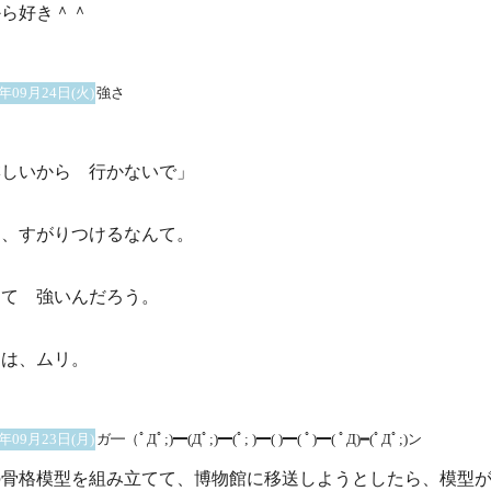
から好き＾＾
2年09月24日(火)
強さ
淋しいから 行かないで」
て、すがりつけるなんて。
んて 強いんだろう。
には、ムリ。
2年09月23日(月)
ガ━（ﾟДﾟ;)━(Дﾟ;)━(ﾟ; )━( )━( ﾟ)━( ﾟД)━(ﾟДﾟ;)ン
の骨格模型を組み立てて、博物館に移送しようとしたら、模型