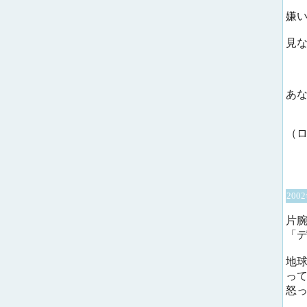
嫌
見
あ
（
200
片
「デ
地
っ
怒