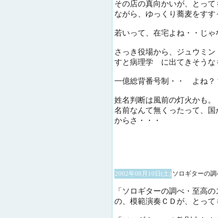
その店の真向かいが、とって
ながら、ゆっくり蕎麦をすす
若いって、在宅よね・・じゃ
さっき役場から、ジュウミ
すと病理学 に出てきそうな
一億総背番号制・・ よ
姓名判断は風前の灯火かも。
名前なんて無くったって、国
からさ・・・
2002年08月10日(土)
ソロギターの調
「ソロギターの調べ・至高の
の、模範演奏ＣＤが、とって