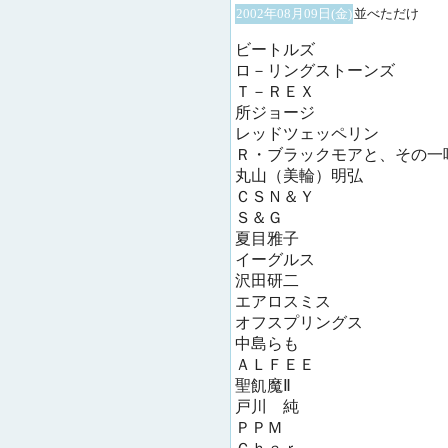
2002年08月09日(金)
並べただけ
ビートルズ
ロ－リングストーンズ
Ｔ－ＲＥＸ
所ジョージ
レッドツェッペリン
Ｒ・ブラックモアと、その一
丸山（美輪）明弘
ＣＳＮ＆Ｙ
Ｓ＆Ｇ
夏目雅子
イーグルス
沢田研二
エアロスミス
オフスプリングス
中島らも
ＡＬＦＥＥ
聖飢魔Ⅱ
戸川 純
ＰＰＭ