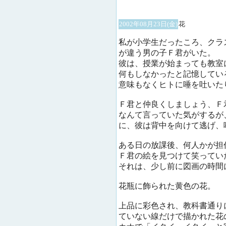
2002年08月23日(金)
花
私が小学生だったころ、クラ
が違う男の子Ｆ君がいた。
彼は、授業が始まっても教室
何もしなかったと記憶してい
意味もなくヒトに唾を吐いた
Ｆ君と仲良くしましょう、Ｆ
なんて言っていた気がするが
に、彼は背中を向けて逃げ、
ある日の放課後、何人かが担
Ｆ君の絵を見つけて笑ってい
それは、少し前に図画の時間
花瓶に飾られた黄色の花。
上品に彩色され、教科書通り
ていない線だけで描かれた花