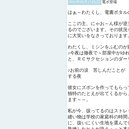
2002年08月25日(日)
電ボ登場
はぁ～わたくし、電書ボタル
ここの主、にゃお～ん様が逆
るのでございます。その状況
に大笑いをなさっております
わたくし、ミシンをふむのが
♪今夜は徹夜で～部屋中がゆ
と、ＲＣサクセションのダー
♪お前の涙 苦しんだことが
する夜
彼女にズボンを作ってもらっ
独特のたとえが出てくるから
ます～～。
私が今、扱ってるのはストレ
縫い物は学校の家庭科の時間
に、扱いにくい生地を選んで
熟練したヒトが扱う・・と本