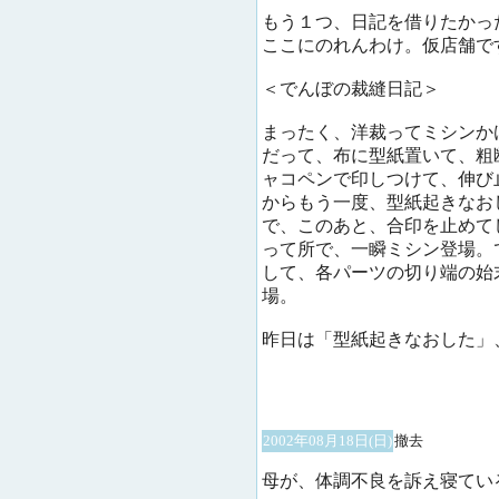
もう１つ、日記を借りたかっ
ここにのれんわけ。仮店舗で
＜でんぼの裁縫日記＞
まったく、洋裁ってミシンか
だって、布に型紙置いて、粗
ャコペンで印しつけて、伸び
からもう一度、型紙起きなお
で、このあと、合印を止めて
って所で、一瞬ミシン登場。
して、各パーツの切り端の始
場。
昨日は「型紙起きなおした」
2002年08月18日(日)
撤去
母が、体調不良を訴え寝てい