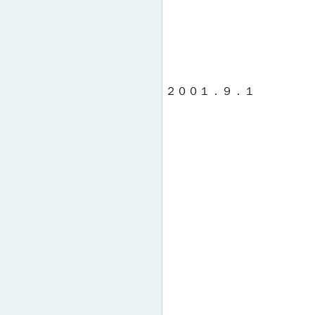
２００１．９．１