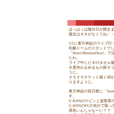
はっはっは随分日が開き
最近はネタがなくてね・
5/5に東方神起のライブ
札幌ドームのスタンドで
「Heart,MindandS
たわ。
ライブ中にビギのタオル
今度何か止めるもの探そ
うに。
そろそろチケット届く頃
りますように。
東方神起の前日夜に「Sum
す。
U-KISSのケビンと超新星
U-KISSのFCの先行で
席良いんじゃなーい？？