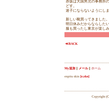
赤坂は大国男児の事務所
どす。
迷子にならないようにし
新しい靴買ってきました
明日休みだからならした
服も買ったし東京が楽し
≪BACK
My追加
∥
メール
∥
ホーム
enpitu skin:
[e;skn]
Copyright (C