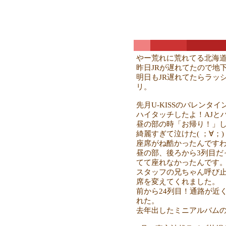
やー荒れに荒れてる北海
昨日JRが遅れてたので地
明日もJR遅れてたらラッ
リ。
先月U-KISSのバレンタ
ハイタッチしたよ！AJと
昼の部の時「お帰り！」
綺麗すぎて泣けた( ；∀；)
座席がね酷かったんです
昼の部、後ろから3列目だ
てて座れなかったんです
スタッフの兄ちゃん呼び
席を変えてくれました。
前から24列目！通路が近
れた。
去年出したミニアルバム