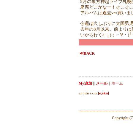
5月の東方神起ライブ札幌
座席どこかなー！そこそ
アルバムは過去ver買い
今週は久しぶりに大国男
去年の8月以来。前よりは
いから行くε=┌(；・∀・)┘
≪BACK
My追加
∥
メール
∥
ホーム
enpitu skin:
[e;skn]
Copyright (C