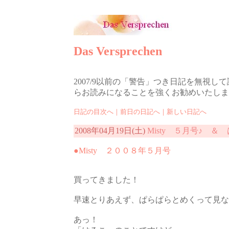
Das Versprechen
2007/9以前の「警告」つき日記を無
らお読みになることを強くお勧めいたしま
日記の目次へ
｜
前日の日記へ
｜
新しい日記へ
2008年04月19日(土)
Misty ５月号♪ ＆
●Misty ２００８年５月号
買ってきました！
早速とりあえず、ぱらぱらとめくって見な
あっ！