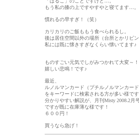
「はるこ」のことですけど…。
もう私の膝の上ですやすやと寝てます…。
慣れるの早すぎ！（笑）
カリカリのご飯ももう食べられるし。
後は居住空間以外の場所（台所とかリビン
私には既に懐きすぎなくらい懐いてます♪
ものすごい元気でしがみつかれて大変～！
嬉しい悲鳴！です♪
最近、
ルノルマンカード（プチルノルマンカード
をキーワードに検索される方が多い様です
分かりやすい解説が、月刊Misty 2008
ですが既に在庫薄な様です！
６００円！
買うなら急げ！