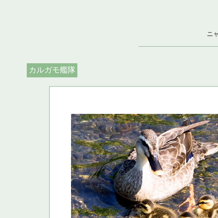
ニ
カルガモ艦隊