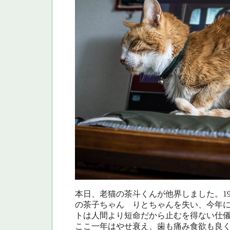
本日、老猫の茶斗くんが他界しました。1
の茶子ちゃん りとちゃんを失い、今年
トは人間より短命だから止むを得ない仕
ここ一年はやせ衰え、歯も痛み食欲も良