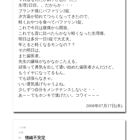
生理2日目。。だからか・・・
ブランチ後にバファリン2錠、
夕方薬が切れてつらくなってきたので、
軽くおやつを食べてバファリン1錠。
これで今日は腹痛から開放。
これでも昔に比べたらかなり軽くなった生理痛。
明日は多分一日1錠で大丈夫。
年とると軽くなるモンなの？？
その明日は。
また歯医者。
先生の嫌味がなかなかこたえる。
頑張って勇気を出して通い始めた歯医者さんだけど。
もうイヤになってるもん。
でも頑張らなきゃ。
いい運気逃げちゃうよね。
少しずつ自分をメンテナンスしないと・・
あ～～でもホンキで逃げたい。コワイ～～～
2008年07月17日(木)
■
■
■
■
■
■
情緒不安定