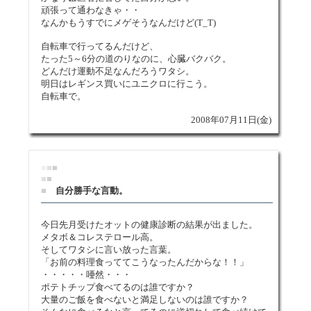
頑張って通わなきゃ・・
なんかもうすでにメゲそうなんだけど(T_T)
自転車で行ってるんだけど、
たった5～6分の道のりなのに、心臓バクバク。
どんだけ運動不足なんだろうワタシ。
明日はレギンス買いにユニクロに行こう。
自転車で。
2008年07月11日(金)
■
■
■
■
■
■
自分勝手な言動。
今日先月受けたオットの健康診断の結果が出ました。
メタボ＆コレステロール高。
そしてワタシに言い放った言葉。
「お前の料理食っててこうなったんだからな！！」
・・・・・唖然・・・
ポテトチップ食べてるのは誰ですか？
大量のご飯を食べないと満足しないのは誰ですか？