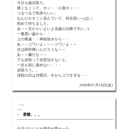
今日も歯石取り。
痛くなくって。ホッ・・心底ホッ・・
つるつるで気持ちいい。
なんだかすごく混んでいて、待合室いっぱい。
初めて待ちました。
あ～～次からいよいよ虫歯の治療です(>_<)
一番悪い歯から・・
上の奥歯・・神経抜きから・・
あ～～コワいよ～～～コワいよ～～
次は絶対痛いんだろうな～～
あ～～嫌だな～～
でも頑張って全部治さないと。
一歩も前に進めない・・・
頑張ろう。。
決戦の日は月曜日。今からコワすぎる・・
2008年07月18日(金)
■
■
■
■
■
■
憂鬱。。。
今日はなんだか調子が悪かった。