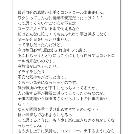
最近自分の感情が上手くコントロール出来ません。
ワタシってこんなに情緒不安定だったっけ？？？
って思うくらいすごく心が不安定・・
コップに入っている水で例えるなら、
前はどんなに忙しくてもあふれ出す事は滅多になく、
８～９分目を行ったり来たり。
って感じだったんだけど、
今は毎日必ず1度はあふれ出すって感じ。
あふれちゃうとどうにもこうにももう自分ではコントロ
ール出来ないのです。
突然涙が出ちゃったり、
イライラしたり、
不安な気持ちがどっと出て、
くら～い気分になっちゃうのです。
気分転換の仕方が下手になっちゃってるのか。
人と接する事が極端に減ってしまったからなのか。
子供の問題やら歯医者さんやらオットの仕事の事や
ら・・・
なんか問題を重く受け止めすぎてるのかな・・
軽い気持ちでなるようになるっ！
って思えるように。もう少し楽に生きなきゃおかしくな
っちゃうよね。。
もう少し上手に気持ち、コントロール出来るようになら