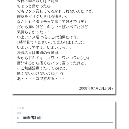
今日の歯石取りは上前歯。
ちょっと痛かったな～
でもワタシ変わってるかもしれないんだけど、
歯茎をぐりぐりされる痛さが、
なんともイタキモって感じで好きで（笑）
だから痛いけど、血もいっぱい出てたけど、
気持ちよかった～！
いよいよ来週は根っこの治療だそう。
1時間見てくださいって言われましたよ。
いよいよですよ。いよいよっ。。
決戦の日は来週の火曜日。
今からドキドキ。コワいコワいコワい(>_<)
麻酔するから痛くないって言ってたけど、
そこ無痛治療うたってるけど、
痛くないわけないよね(>_<)
あ・・・・コワすぎる・・・
2008年07月28日(月)
■
■
■
■
■
■
歯医者3日目