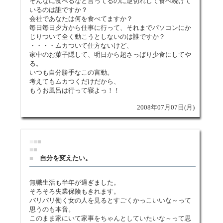
そんなに食べるなと言ってるのに逆切れして食べ続けて
いるのは誰ですか？
会社であなたは何を食べてますか？
毎日毎日夕方から仕事に行って、それまでパソコンにか
じりついて全く動こうとしないのは誰ですか？
・・・・ムカついて仕方ないけど、
家中のお菓子隠して、明日から超さっぱり少食にしてや
る。
いつも自分勝手なこの言動。
考えてもムカつくだけだから、
もうお風呂は行って寝よっ！！
2008年07月07日(月)
■
■
■
■
■
■
自分を変えたい。
無職生活も半年が過ぎました。
そろそろ失業保険もきれます。
バリバリ働く女の人を見るとすごくかっこいいな～って
思うのも本音。
このまま家にいて家事をちゃんとしていたいな～って思