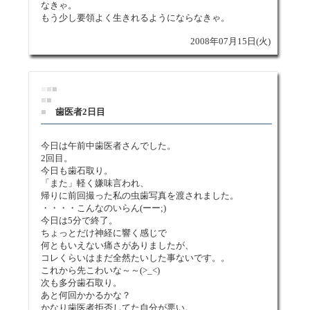
なきゃ。
もう少し要領よく生きれるようにならなきゃ。
2008年07月15日(火)
■
■
■
■
■
■
歯医者2日目
今日は午前中歯医者さんでした。
2回目。
今日も歯石取り。
「また」軽く嫌味言われ、
帰りに前回撮った私の虫歯写真を渡されました。
・・・・こんなのいらん(ーー;)
今日は5分で終了。
ちょっとだけ神経に響く感じで
何ともいえない痛さがありましたが、
コレくらいはまだ全然たいした事ないです。。
これから先こわいな～～(>_<)
次も多分歯石取り。
あと何回かかるかな？
かなり歯医者拒否してた自分が悪い。