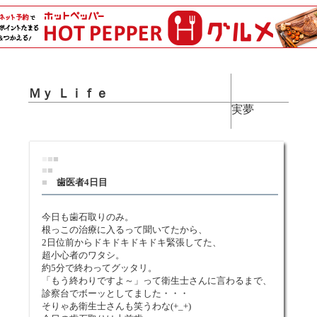
Ｍｙ Ｌｉｆｅ
実夢
■
■
■
■
■
■
歯医者4日目
今日も歯石取りのみ。
根っこの治療に入るって聞いてたから、
2日位前からドキドキドキドキ緊張してた、
超小心者のワタシ。
約5分で終わってグッタリ。
「もう終わりですよ～」って衛生士さんに言わるまで、
診察台でボーッとしてました・・・
そりゃあ衛生士さんも笑うわな(+_+)