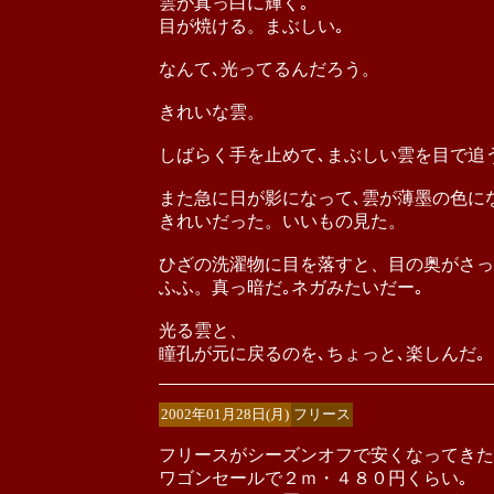
雲が真っ白に輝く｡
目が焼ける。まぶしい｡
なんて､光ってるんだろう。
きれいな雲。
しばらく手を止めて､まぶしい雲を目で追
また急に日が影になって､雲が薄墨の色に
きれいだった。いいもの見た。
ひざの洗濯物に目を落すと、目の奥がさっ
ふふ。真っ暗だ｡ネガみたいだー｡
光る雲と、
瞳孔が元に戻るのを､ちょっと､楽しんだ｡
2002年01月28日(月)
フリース
フリースがシーズンオフで安くなってきた
ワゴンセールで２ｍ・４８０円くらい｡