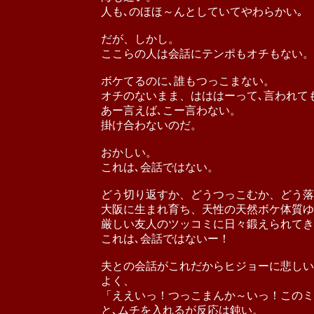
人も､のほほ～んとしていてやわらかい｡
だが、しかし。
ここらの人は会話にテンポもオチもない。
ボケてるのに､誰もつっこまない。
オチのないまま、はははーって､言われて
あー言えば､こー言わない。
掛け合わないのだ。
おかしい。
これは､会話ではない。
どう切り返すか、どうつっこむか、どう落
大阪に生まれ育ち、天性の天然ボケ体質ゆ
厳しい友人のツッコミに日々鍛えられてき
これは､会話ではないー！
夫との会話がこれだからヒジョーに悲しい
よく、
「ええいっ！つっこまんか～いっ！このミ
と､ムチを入れるが反応は鈍い。