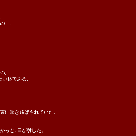
、
のー｡」
って
たい私である｡
東に吹き飛ばされていた。
かっと､日が射した。