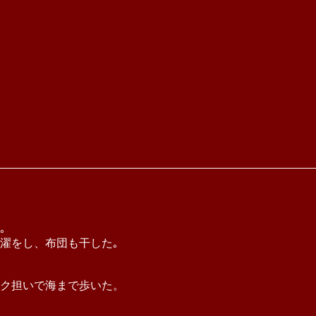
｡
濯をし、布団も干した｡
ク担いで海まで歩いた。