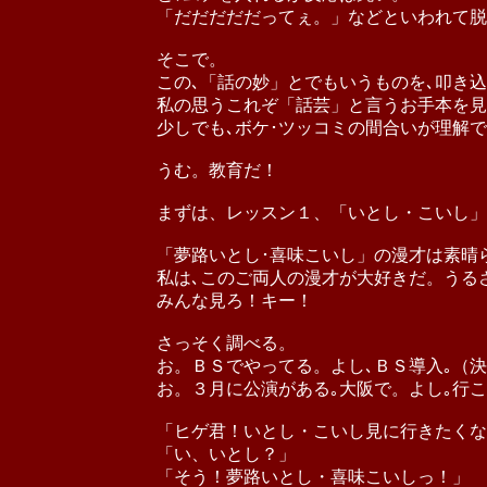
「だだだだだってぇ。」などといわれて脱
そこで。
この､「話の妙」とでもいうものを､叩き
私の思うこれぞ「話芸」と言うお手本を見
少しでも､ボケ･ツッコミの間合いが理解で
うむ。教育だ！
まずは、レッスン１、「いとし・こいし」
「夢路いとし･喜味こいし」の漫才は素晴
私は､このご両人の漫才が大好きだ。うる
みんな見ろ！キー！
さっそく調べる。
お。ＢＳでやってる。よし､ＢＳ導入｡（決
お。３月に公演がある｡大阪で。よし｡行
「ヒゲ君！いとし・こいし見に行きたくな
「い、いとし？」
「そう！夢路いとし・喜味こいしっ！」