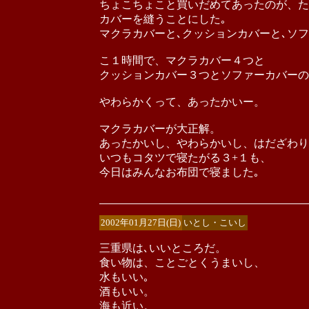
ちょこちょこと買いだめてあったのが、た
カバーを縫うことにした｡
マクラカバーと､クッションカバーと､ソフ
こ１時間で、マクラカバー４つと
クッションカバー３つとソファーカバーの
やわらかくって、あったかいー。
マクラカバーが大正解。
あったかいし、やわらかいし、はだざわり
いつもコタツで寝たがる３+１も、
今日はみんなお布団で寝ました｡
2002年01月27日(日)
いとし・こいし
三重県は､いいところだ。
食い物は、ことごとくうまいし、
水もいい｡
酒もいい。
海も近い。