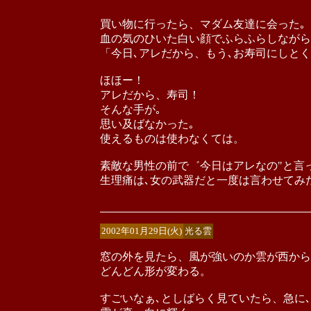
買い物に行ったら、マダム友達に会った｡
血の気のひいた白い顔でふらふらしながら
「今日､アレだから、もう､お寿司にしとく
ほほー！
アレだから、寿司！
そんな手が｡
思い及ばなかった｡
使えるものは使わなくては。
素敵な男性の前で゛今日はアレなの"と言
生理痛は､女の武器だと一度は言わせてみ
2002年01月29日(火)
光る雲
窓の外を見たら、風が強いのか雲が西から
どんどん形が変わる。
すごいなぁ､としばらく見ていたら、急に､