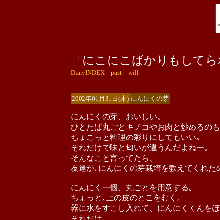
「にこにこばかりもしてら
DiaryINDEX
｜
past
｜
will
2002年01月31日(木)
にんにくの芽
にんにくの芽、おいしい。
ひとたば丸ごとキノコやお肉と炒めるのも
ちょこっと料理の彩りにしてもいい｡
それだけで味と匂いが違うんだよねー｡
そんなこと言ってたら、
友達が､にんにくの芽栽培を教えてくれた
にんにく一個、丸ごとを用意する｡
ちょっと､上の皮のとこをむく。
器に水をすこし入れて、にんにくくんをぽ
それだけ。