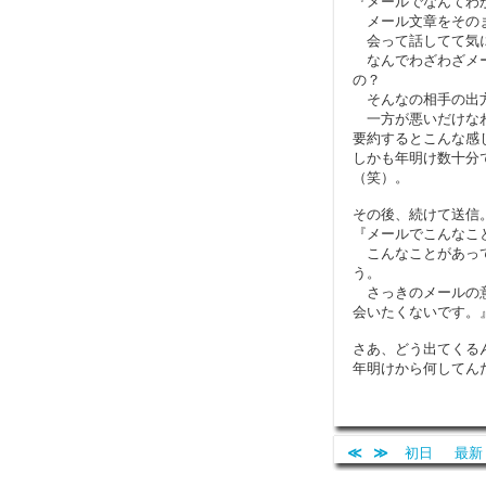
『メールでなんてわ
メール文章をそのま
会って話してて気
なんでわざわざメー
の？
そんなの相手の出方
一方が悪いだけなわ
要約するとこんな感
しかも年明け数十分
（笑）。
その後、続けて送信
『メールでこんなこ
こんなことがあって
う。
さっきのメールの意
会いたくないです。
さあ、どう出てくる
年明けから何してん
≪
≫
初日
最新