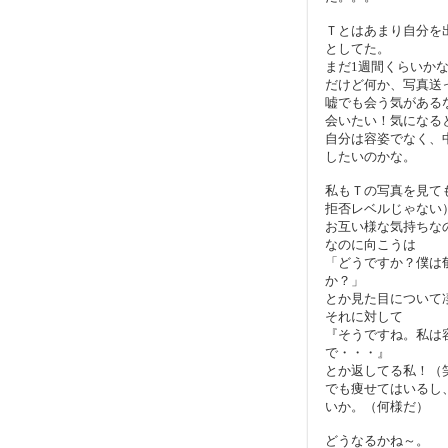
Ｔとはあまり自分を
としてた。
まだ1週間くらいか
だけど何か、写真送
嘘でも会う気があるな
会いたい！気になる
自分は容姿でなく、
したいのかな。
私もＴの写真を見て
拒否レベルじゃない
お互い様な気持ちな
なのに向こうは
「どうですか？僕は
か？」
とか見た目について
それに対して
『そうですね。私は
で・・・』
とか返してる私！（
でも痩せてはいるし
いか。（何様だ）
どうなるかね～。