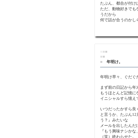
たぶん、都合が付け
ただ、動物好きでも
うだから
何で話が合うのかし
■
■
■
■
■
■
年明け。
年明け早々、ぐだぐ
まず前の日記から年
もうほとんど記憶に
イニシャルすら憶え
いつだったかすら良
と言うか、たぶん1
う？』みたいな
メールを出したんだ
『もう興味ナシかな
（笑）終わらせた。