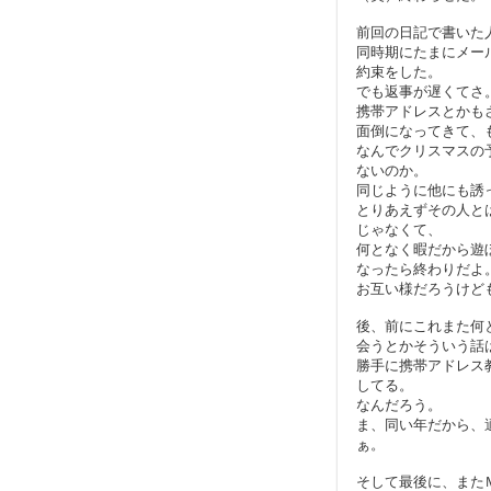
前回の日記で書いた
同時期にたまにメー
約束をした。
でも返事が遅くてさ
携帯アドレスとかも
面倒になってきて、
なんでクリスマスの
ないのか。
同じように他にも誘
とりあえずその人と
じゃなくて、
何となく暇だから遊
なったら終わりだよ
お互い様だろうけど
後、前にこれまた何
会うとかそういう話
勝手に携帯アドレス
してる。
なんだろう。
ま、同い年だから、
ぁ。
そして最後に、またＭ