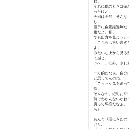
ね。
それに他のときは確
ったけど、
今回は全然、そんな
し。
勝手に自意識過剰だ
腹だよ、私。
でも出方を見ようと
「こちらも言い過ぎ
よ」
みたいな上から見る
て感じ。
うへー。心外。少し
一方的だなぁ。自分
と思ってんのね。
「こっちが気を遣っ
低。
そんなの、絶対お互
何でわかんないかね
男って馬鹿だなぁ。
も）
あんまり頭にきたの
げた。