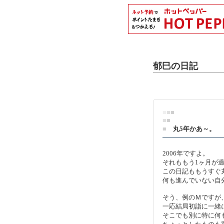
郁巳の日記
■
■
■
■
■
■
丸5年かあ～。
2006年ですよ。
それももう1ヶ月が
この日記ももうすぐ
何も進んでいない自
そう、例のＭですが
一応結局初詣に一緒
そこでも別に特に何