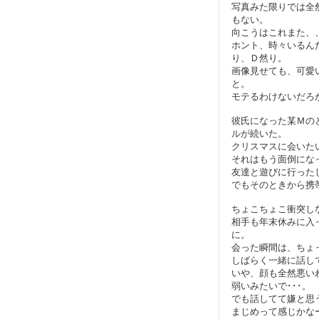
写真みた限りでは全
もない。
向こうはこれまた、
ホント、時々いるん
り、Ｄ然り。
画像見せても、可愛
と。
モテるわけないだろ
彼氏になった某Ｍの
ルが続いた。
クリスマスに会いた
それはもう面倒にな
友達と遊びに行った
でもそのときから携
ちょこちょこ衝突し
相手も年末休みに入
に。
会った瞬間は、ちょ
しばらく一緒に話し
いや、顔も全然悪い
弱いみたいで･･･。
でも話してて嫌と思
まじめって感じかな