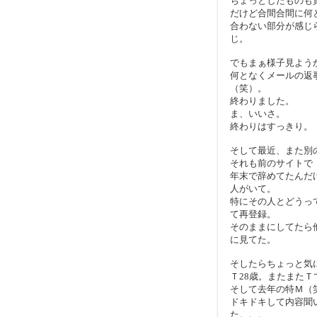
ちょっとしたものも
だけど合間合間に何
合わない部分が感じ
じ。
でもまぁ様子見よう
何となくメールの返
（笑）。
終わりました。
ま、いいさ。
終わりはすっきり。
そして最近、また別
それも前のサイトで
年末で辞めてたんだ
人がいて。
特にその人とどうっ
て再登録。
そのままにしてたら
に見てた。
そしたらちょっと気
Ｔ28歳。またまたＴ
そして去年の特Ｍ（
ドキドキして内容聞
た。。。